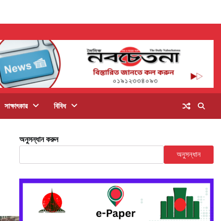
সাক্ষাৎকার
বিবিধ
অনুসন্ধান করুন
অনুসন্ধান