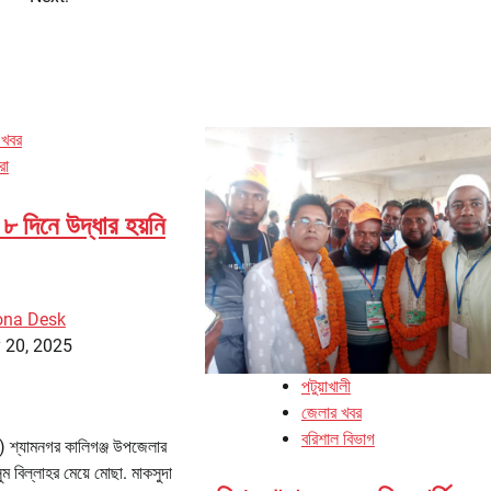
 খবর
রা
 দিনে উদ্ধার হয়নি
ona Desk
 20, 2025
পটুয়াখালী
জেলার খবর
বরিশাল বিভাগ
া) শ্যামনগর কালিগঞ্জ উপজেলার
ুম বিল্লাহর মেয়ে মোছা. মাকসুদা