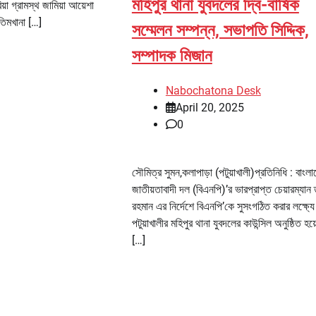
মহিপুর থানা যুবদলের দ্বি-বার্ষিক
া গ্রামস্থ জামিয়া আয়েশা
 এতিমখানা […]
সম্মেলন সম্পন্ন, সভাপতি সিদ্দিক,
সম্পাদক মিজান
Nabochatona Desk
April 20, 2025
0
সৌমিত্র সুমন,কলাপাড়া (পটুয়াখালী)প্রতিনিধি : বাংল
জাতীয়তাবাদী দল (বিএনপি)’র ভারপ্রাপ্ত চেয়ারম্যান
রহমান এর নির্দেশে বিএনপি’কে সুসংগঠিত করার লক্ষ্যে
পটুয়াখালীর মহিপুর থানা যুবদলের কাউন্সিল অনুষ্ঠিত হ
[…]