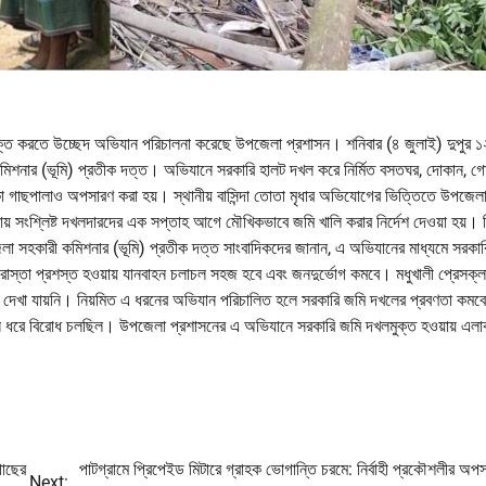
ুক্ত করতে উচ্ছেদ অভিযান পরিচালনা করেছে উপজেলা প্রশাসন। শনিবার (৪ জুলাই) দুপুর ১
কমিশনার (ভূমি) প্রতীক দত্ত। অভিযানে সরকারি হালট দখল করে নির্মিত বসতঘর, দোকান, গো
াকা গাছপালাও অপসারণ করা হয়। স্থানীয় বাসিন্দা তোতা মৃধার অভিযোগের ভিত্তিতে উপজেল
় সংশ্লিষ্ট দখলদারদের এক সপ্তাহ আগে মৌখিকভাবে জমি খালি করার নির্দেশ দেওয়া হয়। নি
েলা সহকারী কমিশনার (ভূমি) প্রতীক দত্ত সাংবাদিকদের জানান, এ অভিযানের মাধ্যমে সরকা
াস্তা প্রশস্ত হওয়ায় যানবাহন চলাচল সহজ হবে এবং জনদুর্ভোগ কমবে। মধুখালী প্রেসক্ল
া দেখা যায়নি। নিয়মিত এ ধরনের অভিযান পরিচালিত হলে সরকারি জমি দখলের প্রবণতা কমব
র্ঘদিন ধরে বিরোধ চলছিল। উপজেলা প্রশাসনের এ অভিযানে সরকারি জমি দখলমুক্ত হওয়ায় এলা
গাছের
পাটগ্রামে প্রিপেইড মিটারে গ্রাহক ভোগান্তি চরমে: নির্বাহী প্রকৌশলীর অপ
Next: