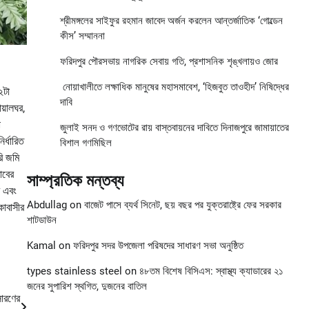
শ্রীমঙ্গলের সাইফুর রহমান জাবেদ অর্জন করলেন আন্তর্জাতিক ‘গোল্ডেন
কীস’ সম্মাননা
ফরিদপুর পৌরসভায় নাগরিক সেবায় গতি, প্রশাসনিক শৃঙ্খলায়ও জোর
নোয়াখালীতে লক্ষাধিক মানুষের মহাসমাবেশ, ‘হিজবুত তাওহীদ’ নিষিদ্ধের
২টা
দাবি
য়ালঘর,
া
জুলাই সনদ ও গণভোটের রায় বাস্তবায়নের দাবিতে দিনাজপুরে জামায়াতের
র্ধারিত
বিশাল গণমিছিল
রি জমি
াবের
সাম্প্রতিক মন্তব্য
ে এবং
Abdullag
on
বাজেট পাসে ব্যর্থ সিনেট, ছয় বছর পর যুক্তরাষ্ট্রে ফের সরকার
কাবাসীর
শাটডাউন
Kamal
on
ফরিদপুর সদর উপজেলা পরিষদের সাধারণ সভা অনুষ্ঠিত
types stainless steel
on
৪৮তম বিশেষ বিসিএস: স্বাস্থ্য ক্যাডারের ২১
জনের সুপারিশ স্থগিত, দুজনের বাতিল
সারণের