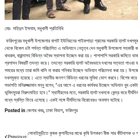
মোঃ সহিদুল ইসলাম, মধুখালী প্রতিনিধি
ফরিদপুরের মধুখালী উপজেলার বাগাট ইউনিয়নের পাইকপাড়া গ্রামের সরকারি হালট দখলম
থেকে বিকেল ৪টা পর্যন্ত পরিচালিত এ অভিযানে নেতৃত্ব দেন মধুখালী উপজেলা সহকারী 
বাথরুম, বারান্দাসহ বিভিন্ন অবৈধ স্থাপনা উচ্ছেদ করা হয়। পাশাপাশি সরকারি জমিতে থ
প্রশাসন বিষয়টি তদন্ত করে। তদন্তে সরকারি হালট অবৈধভাবে দখলের সত্যতা পাওয়া যায
সময়ের মধ্যে তারা জমি খালি না করায় শনিবার উচ্ছেদ অভিযান পরিচালনা করা হয়। উপজ
দখলমুক্ত হয়েছে। এতে স্থানীয় জনগণ বিভিন্ন ধরনের সুবিধা ভোগ করবে। বিশেষ করে র
সভাপতি মনিরুজ্জামান মন্নু বলেন, “এর আগে এ ধরনের কার্যকর উচ্ছেদ অভিযান খুব একট
ভূমিদস্যুরা নিরুৎসাহিত হবে।” স্থানীয়দের মতে, সরকারি হালট দখলকে কেন্দ্র করে দী
মধ্যে স্বস্তি ফিরে এসেছে। একই সঙ্গে দীর্ঘদিনের বিরোধেরও অবসান ঘটেছে।
Posted in
জেলার খবর
,
ঢাকা বিভাগ
,
ফরিদপুর
সোনাইমুড়ীতে কৃষক কৃশানীদের মাঝে কৃষি উপকরণ বীজ সার কীটনাশক ও 
Post
Previous: