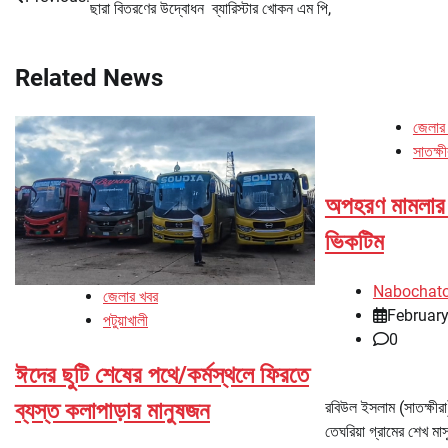
ছারা বিতরণের উদ্বোধন ব্যারিস্টার খোকন এম পি,
navigation
Related News
জেলার
সাতক্ষী
অপহরণ মামলার ৮
ভিকটিম
Nabochat
জেলার খবর
February
পটুয়াখালী
0
ঈদের ছুটি শেষের পথে/কর্মস্থলে ফিরতে
ব্যস্ত কলাপাড়ার মানুষজন
রবিউল ইসলাম (সাতক্ষীর
তেঘরিয়া গ্রামের শেখ মাস