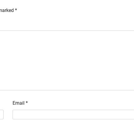
 marked
*
Email
*