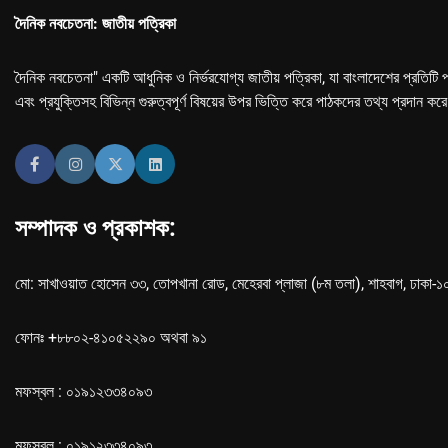
দৈনিক নবচেতনা: জাতীয় পত্রিকা
দৈনিক নবচেতনা" একটি আধুনিক ও নির্ভরযোগ্য জাতীয় পত্রিকা, যা বাংলাদেশের প্রতিটি প
এবং প্রযুক্তিসহ বিভিন্ন গুরুত্বপূর্ণ বিষয়ের উপর ভিত্তি করে পাঠকদের তথ্য প্রদান কর
সম্পাদক ও প্রকাশক:
মো: সাখাওয়াত হোসেন ৩৩, তোপখানা রোড, মেহেরবা প্লাজা (৮ম তলা), শাহবাগ, ঢাকা-
ফোনঃ +৮৮০২-৪১০৫২২৯০ অথবা ৯১
মফস্বল : ০১৯১২৩৩৪০৯৩
মফস্বল : ০১৯১২৩৩৪০৯৩