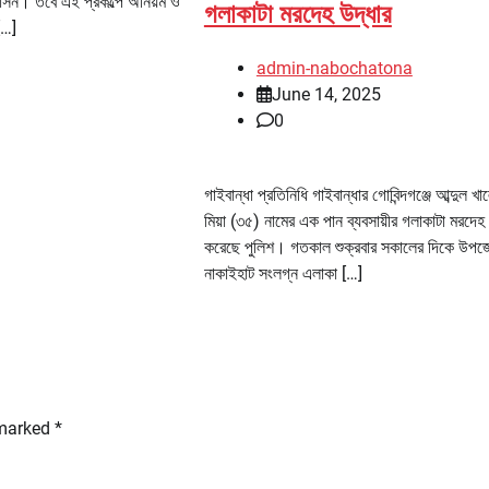
রশাসন। তবে এই প্রকল্পে অনিয়ম ও
গলাকাটা মরদেহ উদ্ধার
[…]
admin-nabochatona
June 14, 2025
0
গাইবান্ধা প্রতিনিধি গাইবান্ধার গোবিন্দগঞ্জে আব্দুল খ
মিয়া (৩৫) নামের এক পান ব্যবসায়ীর গলাকাটা মরদেহ 
করেছে পুলিশ। গতকাল শুক্রবার সকালের দিকে উপজ
নাকাইহাট সংলগ্ন এলাকা […]
 marked
*