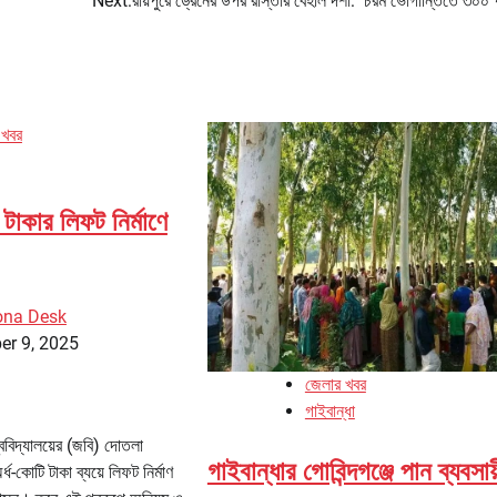
Next:
রায়পুরে ড্রেনের উপর রাস্তার বেহাল দশা: চরম ভোগান্তিতে ৩০০ 
 খবর
টাকার লিফট নির্মাণে
ona Desk
er 9, 2025
জেলার খবর
গাইবান্ধা
্ববিদ্যালয়ের (জবি) দোতলা
গাইবান্ধার গোবিন্দগঞ্জে পান ব্যবসায
্ধ-কোটি টাকা ব্যয়ে লিফট নির্মাণ