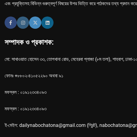
এবং প্রযুক্তিসহ বিভিন্ন গুরুত্বপূর্ণ বিষয়ের উপর ভিত্তি করে পাঠকদের তথ্য প্রদান কর
সম্পাদক ও প্রকাশক:
মো: সাখাওয়াত হোসেন ৩৩, তোপখানা রোড, মেহেরবা প্লাজা (৮ম তলা), শাহবাগ, ঢাকা-
ফোনঃ +৮৮০২-৪১০৫২২৯০ অথবা ৯১
মফস্বল : ০১৯১২৩৩৪০৯৩
মফস্বল : ০১৯১২৩৩৪০৯৩
ই-মেইল: dailynabochatona@gmail.com (প্রিন্ট), nabochatona@g