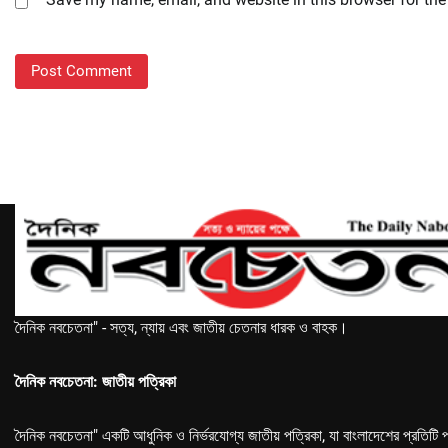
দৈনিক নবচেতনা" - সত্য, ন্যায় এবং জাতীয় চেতনার ধারক ও বাহক।
দৈনিক নবচেতনা: জাতীয় পত্রিকা
দৈনিক নবচেতনা" একটি আধুনিক ও নির্ভরযোগ্য জাতীয় পত্রিকা, যা বাংলাদেশের প্রতিটি প