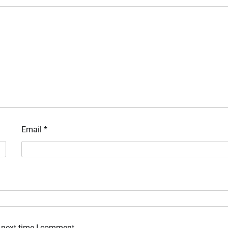
Email
*
 next time I comment.