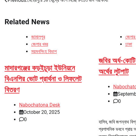
Previous:
মেহেরপুরে ১৬ কেন্দ্রে অংশ নিচ্ছে ৮৩১৩ জন পরীক্ষার্থী
Post
navigation
Related News
জামালপুর
জেলার
জেলার খবর
ঢাকা
ময়মনসিংহ বিভাগ
জবির অর্ধ-কোটি 
মাদারগঞ্জের কড়ইচূড়া ইউনিয়নে
অর্থের লুটপাট
বিএনপির ভোট প্রার্থনা ও লিফলেট
Nabochat
বিতরণ
Septemb
0
Nabochatona Desk
October 20, 2025
0
হাসিব, জবি জগন্নাথ বিশ
প্রশাসনিক ভবনে প্রায় অর