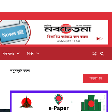
সাক্ষাৎকার
বিবিধ
অনুসন্ধান করুন
অনুসন্ধান