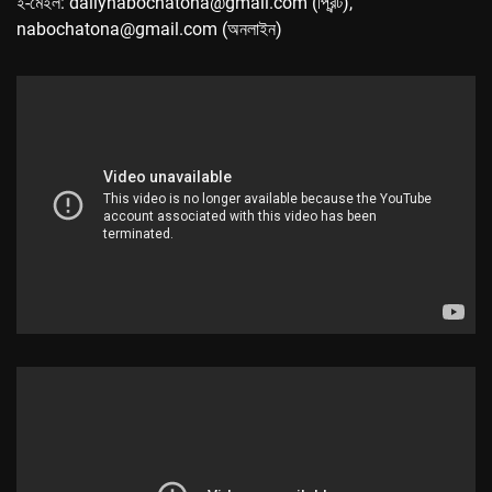
ই-মেইল: dailynabochatona@gmail.com (প্রিন্ট),
nabochatona@gmail.com (অনলাইন)