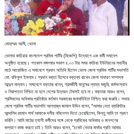
মোহাম্মদ আলী, ভোলা
ভোলার কাচিয়ায় বাংলাদেশ শ্রমিক পার্টির (বিজেপি) উদ্যোগে এক কর্মী সমাবেশ
অনুষ্ঠিত হয়েছে। গতকাল মঙ্গলবার সকাল ৪.০০ টায় সময় কাচিয়া ইউনিয়নের স্থানীয়
মাঠে আয়োজিত এ সমাবেশে প্রধান অতিথি ছিলেন ভোলা জেলা শ্রমিক পার্টির সভাপতি
মো. রফিকুল ইসলাম। প্রধান বক্তা হিসেবে বক্তব্য রাখেন জেলা সাধারণ সম্পাদক
আব্দুল মান্নান। সমাবেশে বক্তারা বলেন, শ্রমজীবী মানুষের ন্যায্য মজুরি, কর্মসংস্থান
ও নিরাপত্তা নিশ্চিত না হলে দেশের উন্নয়ন টেকসই হবে না। বক্তারা আরও বলেন,
শ্রমিকদের অধিকার প্রতিষ্ঠায় বর্তমান সরকারের জবাবদিহিতা নিশ্চিত করা জরুরি। সভায়
জেলা শ্রমিক পার্টির সভাপতি আলহাজ্ব জামাল উদ্দিন বলেন, “আমার নেতা ব্যারিস্টার
আন্দালিব রহমান পার্থ আমাকে দলীয় নমিনেশন দিতে চেয়েছিলেন, কিন্তু আমি তা গ্রহণ
করিনি। আমি মাঠের ত্যাগী কর্মীদের সঙ্গে থেকে শ্রমিকের অধিকার ও জনগণের
কল্যাণে কাজ করতে চাই। তিনি আরও বলেন, “চকেট নেতার মার্কার প্রতি আমার