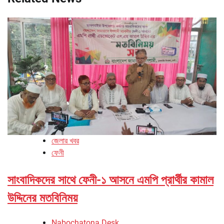
জেলার খবর
ফেনী
সাংবাদিকদের সাথে ফেনী-১ আসনে এমপি প্রার্থীর কামাল
উদ্দিনের মতবিনিময়
Nabochatona Desk