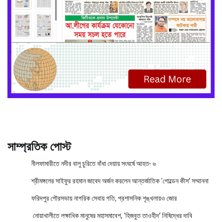
সাম্প্রতিক পোস্ট
নীলফামারীতে নদীর বালু চুরিতে বাঁধা দেয়ায় সংঘর্ষে আহত- ৬
শ্রীমঙ্গলের সাইফুর রহমান জাবেদ অর্জন করলেন আন্তর্জাতিক ‘গোল্ডেন কীস’ সম্মাননা
ফরিদপুর পৌরসভায় নাগরিক সেবায় গতি, প্রশাসনিক শৃঙ্খলায়ও জোর
নোয়াখালীতে লক্ষাধিক মানুষের মহাসমাবেশ, ‘হিজবুত তাওহীদ’ নিষিদ্ধের দাবি