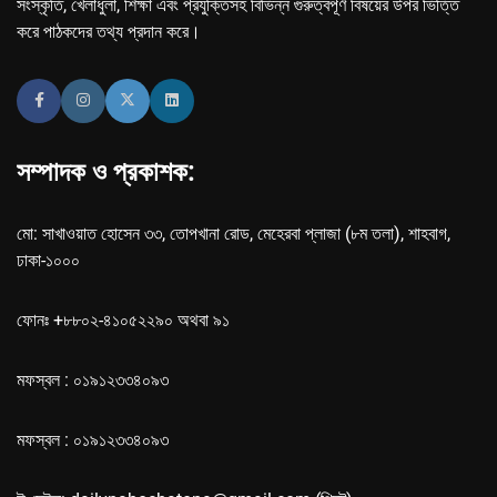
সংস্কৃতি, খেলাধুলা, শিক্ষা এবং প্রযুক্তিসহ বিভিন্ন গুরুত্বপূর্ণ বিষয়ের উপর ভিত্তি
করে পাঠকদের তথ্য প্রদান করে।
সম্পাদক ও প্রকাশক:
মো: সাখাওয়াত হোসেন ৩৩, তোপখানা রোড, মেহেরবা প্লাজা (৮ম তলা), শাহবাগ,
ঢাকা-১০০০
ফোনঃ +৮৮০২-৪১০৫২২৯০ অথবা ৯১
মফস্বল : ০১৯১২৩৩৪০৯৩
মফস্বল : ০১৯১২৩৩৪০৯৩