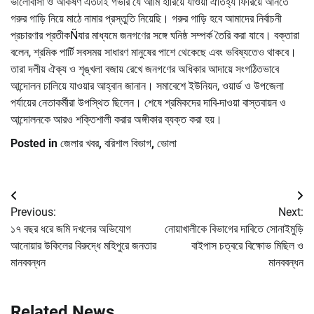
ভালোবাসা ও আকর্ষণ এতটাই গভীর যে আমি হারিয়ে যাওয়া ঐতিহ্য ফিরিয়ে আনতে
গরুর গাড়ি নিয়ে মাঠে নামার প্রস্তুতি নিয়েছি। গরুর গাড়ি হবে আমাদের নির্বাচনী
প্রচারণার প্রতীকÑযার মাধ্যমে জনগণের সঙ্গে ঘনিষ্ঠ সম্পর্ক তৈরি করা যাবে। বক্তারা
বলেন, শ্রমিক পার্টি সবসময় সাধারণ মানুষের পাশে থেকেছে এবং ভবিষ্যতেও থাকবে।
তারা দলীয় ঐক্য ও শৃঙ্খলা বজায় রেখে জনগণের অধিকার আদায়ে সংগঠিতভাবে
আন্দোলন চালিয়ে যাওয়ার আহ্বান জানান। সমাবেশে ইউনিয়ন, ওয়ার্ড ও উপজেলা
পর্যায়ের নেতাকর্মীরা উপস্থিত ছিলেন। শেষে শ্রমিকদের দাবি-দাওয়া বাস্তবায়ন ও
আন্দোলনকে আরও শক্তিশালী করার অঙ্গীকার ব্যক্ত করা হয়।
Posted in
জেলার খবর
,
বরিশাল বিভাগ
,
ভোলা
Post
Previous:
Next:
navigation
১৭ বছর ধরে জমি দখলের অভিযোগ
নোয়াখালীকে বিভাগের দাবিতে সোনাইমুড়ি
আনোয়ার উকিলের বিরুদ্ধে মহিপুরে জনতার
বাইপাস চত্বরে বিক্ষোভ মিছিল ও
মানববন্ধন
মানববন্ধন
Related News