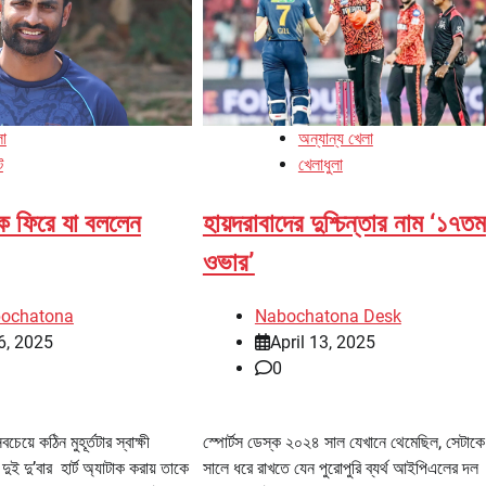
লা
অন্যান্য খেলা
ট
খেলাধুলা
েকে ফিরে যা বললেন
হায়দরাবাদের দুশ্চিন্তার নাম ‘১৭তম
ওভার’
bochatona
Nabochatona Desk
6, 2025
April 13, 2025
0
েয়ে কঠিন মুহূর্তটার স্বাক্ষী
স্পোর্টস ডেস্ক ২০২৪ সাল যেখানে থেমেছিল, সেটা
ই দু’বার হার্ট অ্যাটাক করায় তাকে
সালে ধরে রাখতে যেন পুরোপুরি ব্যর্থ আইপিএলের দল