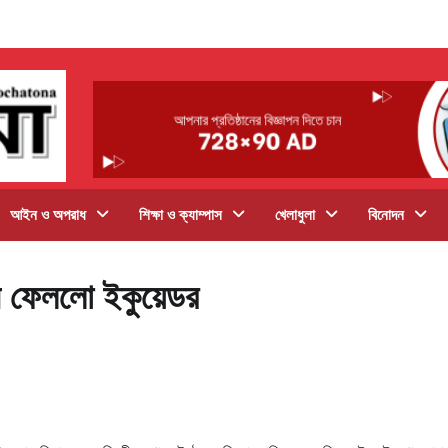
আইন ও অপরাধ
শিক্ষা ও ক্যাম্পাস
খেলাধুলা
বিনোদন
নে ফেললো ইকুয়েডর