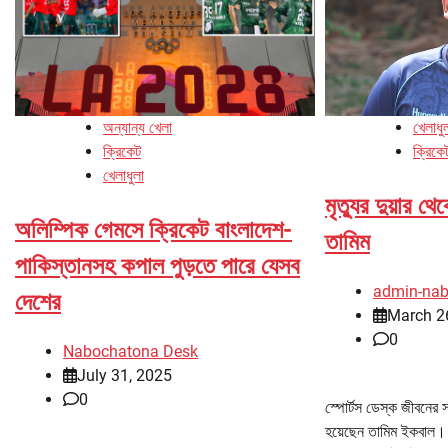
অন্যান্য খেলা
খেলাধু
ক্রিকেট
ক্রিকে
খেলাধুলা
মৃত্যুর দুয়ার থ
অলিম্পিক গেমসে ক্রিকেট বাংলাদেশ-
তামিম
পাকিস্তানসহ কপাল পুড়তে পারে যেসব
admin-na
দেশের
March 2
0
Nabochatona Desk
July 31, 2025
0
স্পোর্টস ডেস্ক জীবনের সবচ
হয়েছেন তামিম ইকবাল। দু