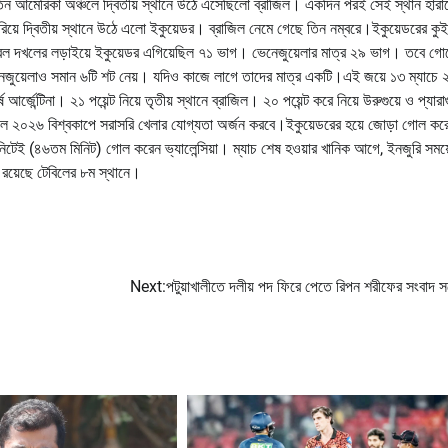
ব লাতিন আমেরিকা অঞ্চলে দ্বিতীয় স্থানে উঠে এসেছিলো ব্রাজিল। একদিন পরই সেই স্থান হার
য়ে দ্বিতীয় স্থানে উঠে এলো ইকুয়েডর। ব্রাজিল নেমে গেছে তিন নম্বরে।ইকুয়েডরের কু
। বল দখলের লড়াইয়ে ইকুয়েডর এগিয়েছিল ৭১ ভাগ। ভেনেজুয়েলার মাত্র ২৯ ভাগ। তবে গো
নেজুয়েলাও সমান ৬টি শট নেয়। যদিও কাজে লাগে তাদের মাত্র একটি।এই জয়ে ১৩ ম্যাচে 
 আর্জেন্টিনা। ২১ পয়েন্ট নিয়ে তৃতীয় স্থানে ব্রাজিল। ২০ পয়েন্ট করে নিয়ে উরুগুয়ে ও প্যারাগ
েরা ৬ দল ২০২৬ বিশ্বকাপে সরাসরি খেলার যোগ্যতা অর্জন করবে।ইকুয়েডরের হয়ে জোড়া গোল কর
মিনিটেই (৪৬তম মিনিট) গোল করেন ভ্যালেন্সিয়া। ম্যাচ শেষ হওয়ার খানিক আগে, ইনজুরি সময়
 রয়েছে টেবিলের ৮ম স্থানে।
Next:
পটুয়াখালীতে দলীয় পদ ফিরে পেতে রিপন শরীফের সংবাদ স