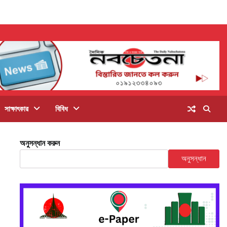
সাক্ষাৎকার
বিবিধ
অনুসন্ধান করুন
অনুসন্ধান