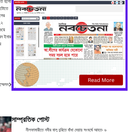
াতে হলো
ইটোতে
লের
২২
ুয়ে
েন ইনার
ে
ম্মেলন
সাম্প্রতিক পোস্ট
নীলফামারীতে নদীর বালু চুরিতে বাঁধা দেয়ায় সংঘর্ষে আহত- ৬