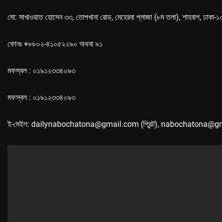
মো: সাখাওয়াত হোসেন ৩৩, তোপখানা রোড, মেহেরবা প্লাজা (৮ম তলা), শাহবাগ, ঢাকা-
ফোনঃ +৮৮০২-৪১০৫২২৯০ অথবা ৯১
মফস্বল : ০১৯১২৩৩৪০৯৩
মফস্বল : ০১৯১২৩৩৪০৯৩
ই-মেইল: dailynabochatona@gmail.com (প্রিন্ট), nabochatona@g