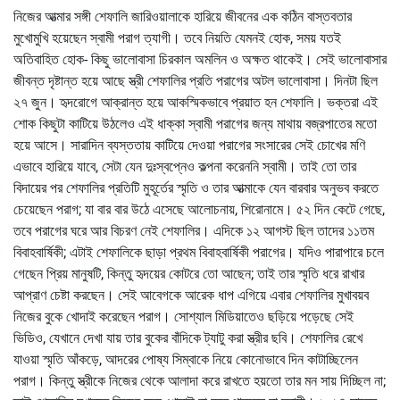
নিজের আত্মার সঙ্গী শেফালি জারিওয়ালাকে হারিয়ে জীবনের এক কঠিন বাস্তবতার
মুখোমুখি হয়েছেন স্বামী পরাগ ত্যাগী। তবে নিয়তি যেমনই হোক, সময় যতই
অতিবাহিত হোক- কিছু ভালোবাসা চিরকাল অমলিন ও অক্ষত থাকেই। সেই ভালোবাসার
জীবন্ত দৃষ্টান্ত হয়ে আছে স্ত্রী শেফালির প্রতি পরাগের অটল ভালোবাসা। দিনটা ছিল
২৭ জুন। হৃদরোগে আক্রান্ত হয়ে আকস্মিকভাবে প্রয়াত হন শেফালি। ভক্তরা এই
শোক কিছুটা কাটিয়ে উঠলেও এই ধাক্কা স্বামী পরাগের জন্য মাথায় বজ্রপাতের মতো
হয়ে আসে। সারাদিন ব্যস্ততায় কাটিয়ে দেওয়া পরাগের সংসারের সেই চোখের মণি
এভাবে হারিয়ে যাবে, সেটা যেন দুঃস্বপ্নেও কল্পনা করেননি স্বামী। তাই তো তার
বিদায়ের পর শেফালির প্রতিটি মুহূর্তের স্মৃতি ও তার আত্মাকে যেন বারবার অনুভব করতে
চেয়েছেন পরাগ; যা বার বার উঠে এসেছে আলোচনায়, শিরোনামে। ৫২ দিন কেটে গেছে,
তবে পরাগের ঘরে আর বিচরণ নেই শেফালির। এদিকে ১২ আগস্ট ছিল তাদের ১১তম
বিবাহবার্ষিকী; এটাই শেফালিকে ছাড়া প্রথম বিবাহবার্ষিকী পরাগের। যদিও পারাপারে চলে
গেছেন প্রিয় মানুষটি, কিন্তু হৃদয়ের কোটরে তো আছেন; তাই তার স্মৃতি ধরে রাখার
আপ্রাণ চেষ্টা করছেন। সেই আবেগকে আরেক ধাপ এগিয়ে এবার শেফালির মুখাবয়ব
নিজের বুকে খোদাই করেছেন পরাগ। সোশ্যাল মিডিয়াতেও ছড়িয়ে পড়েছে সেই
ভিডিও, যেখানে দেখা যায় তার বুকের বাঁদিকে ট্যাটু করা স্ত্রীর ছবি। শেফালির রেখে
যাওয়া স্মৃতি আঁকড়ে, আদরের পোষ্য সিম্বাকে নিয়ে কোনোভাবে দিন কাটাচ্ছিলেন
পরাগ। কিন্তু স্ত্রীকে নিজের থেকে আলাদা করে রাখতে হয়তো তার মন সায় দিচ্ছিল না;