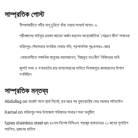
সাম্প্রতিক পোস্ট
নীলফামারীতে নদীর বালু চুরিতে বাঁধা দেয়ায় সংঘর্ষে আহত- ৬
শ্রীমঙ্গলের সাইফুর রহমান জাবেদ অর্জন করলেন আন্তর্জাতিক ‘গোল্ডেন কীস’ সম্মাননা
ফরিদপুর পৌরসভায় নাগরিক সেবায় গতি, প্রশাসনিক শৃঙ্খলায়ও জোর
নোয়াখালীতে লক্ষাধিক মানুষের মহাসমাবেশ, ‘হিজবুত তাওহীদ’ নিষিদ্ধের দাবি
জুলাই সনদ ও গণভোটের রায় বাস্তবায়নের দাবিতে দিনাজপুরে জামায়াতের বিশাল
গণমিছিল
সাম্প্রতিক মন্তব্য
Abdullag
on
বাজেট পাসে ব্যর্থ সিনেট, ছয় বছর পর যুক্তরাষ্ট্রে ফের সরকার শাটডাউন
Kamal
on
ফরিদপুর সদর উপজেলা পরিষদের সাধারণ সভা অনুষ্ঠিত
types stainless steel
on
৪৮তম বিশেষ বিসিএস: স্বাস্থ্য ক্যাডারের ২১ জনের সুপারিশ
স্থগিত, দুজনের বাতিল