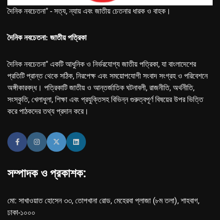
দৈনিক নবচেতনা" - সত্য, ন্যায় এবং জাতীয় চেতনার ধারক ও বাহক।
দৈনিক নবচেতনা: জাতীয় পত্রিকা
দৈনিক নবচেতনা" একটি আধুনিক ও নির্ভরযোগ্য জাতীয় পত্রিকা, যা বাংলাদেশের
প্রতিটি প্রান্ত থেকে সঠিক, নিরপেক্ষ এবং সময়োপযোগী সংবাদ সংগ্রহ ও পরিবেশনে
অঙ্গীকারবদ্ধ। পত্রিকাটি জাতীয় ও আন্তর্জাতিক ঘটনাবলী, রাজনীতি, অর্থনীতি,
সংস্কৃতি, খেলাধুলা, শিক্ষা এবং প্রযুক্তিসহ বিভিন্ন গুরুত্বপূর্ণ বিষয়ের উপর ভিত্তি
করে পাঠকদের তথ্য প্রদান করে।
সম্পাদক ও প্রকাশক:
মো: সাখাওয়াত হোসেন ৩৩, তোপখানা রোড, মেহেরবা প্লাজা (৮ম তলা), শাহবাগ,
ঢাকা-১০০০