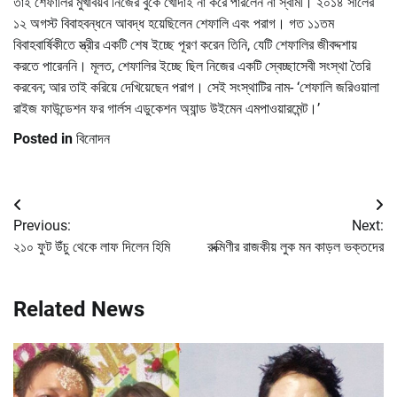
তাই শেফালির মুখাবয়ব নিজের বুকে খোদাই না করে পারলেন না স্বামী। ২০১৪ সালের
১২ অগস্ট বিবাহবন্ধনে আবদ্ধ হয়েছিলেন শেফালি এবং পরাগ। গত ১১তম
বিবাহবার্ষিকীতে স্ত্রীর একটি শেষ ইচ্ছে পূরণ করেন তিনি, যেটি শেফালির জীবদ্দশায়
করতে পারেননি। মূলত, শেফালির ইচ্ছে ছিল নিজের একটি স্বেচ্ছাসেবী সংস্থা তৈরি
করবেন; আর তাই করিয়ে দেখিয়েছেন পরাগ। সেই সংস্থাটির নাম- ‘শেফালি জরিওয়ালা
রাইজ ফাউন্ডেশন ফর গার্লস এডুকেশন অ্যান্ড উইমেন এমপাওয়ারমেন্ট।’
Posted in
বিনোদন
Post
Previous:
Next:
navigation
২১০ ফুট উঁচু থেকে লাফ দিলেন হিমি
রুক্মিণীর রাজকীয় লুক মন কাড়ল ভক্তদের
Related News