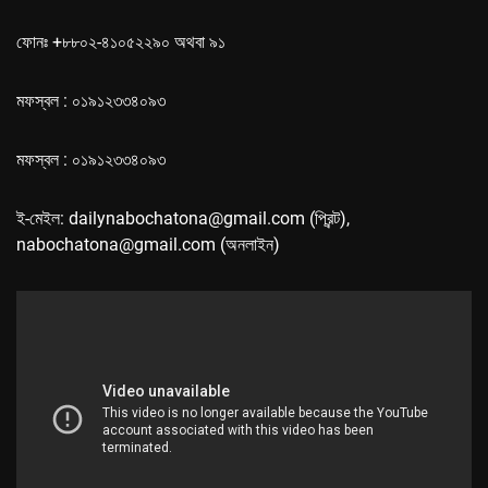
ফোনঃ +৮৮০২-৪১০৫২২৯০ অথবা ৯১
মফস্বল : ০১৯১২৩৩৪০৯৩
মফস্বল : ০১৯১২৩৩৪০৯৩
ই-মেইল: dailynabochatona@gmail.com (প্রিন্ট),
nabochatona@gmail.com (অনলাইন)