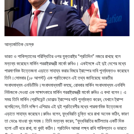
আন্তর্জাতিক ডেস্ক
ভারত ও পাকিস্তানের পরিস্থিতির ওপর যুক্তরাষ্ট্র “প্রতিদিন” নজরে রাখছে বলে
মন্তব্য করেছেন মার্কিন পররাষ্ট্রমন্ত্রী মার্কো রুবিও। একইসঙ্গে এই দুই দেশের মধ্যে
পারমাণবিক উত্তেজনা এড়াতে সাহায্য করার বিষয়ে ট্রাম্পের দাবি পুনর্ব্যক্তও করেছেন
তিনি।সোমবার (১৮ আগস্ট) এক প্রতিবেদনে এই তথ্য জানিয়েছে ভারতীয়
সংবাদমাধ্যম এনডিটিভি।সংবাদমাধ্যমটি বলছে, রোববার মার্কিন সংবাদমাধ্যম এনবিসি
নিউজকে দেওয়া এক সাক্ষাৎকারে মার্কিন পররাষ্ট্রমন্ত্রী মার্কো রুবিও এ কথা বলেন। এ
সময় তিনি মার্কিন প্রেসিডেন্ট ডোনাল্ড ট্রাম্পের দাবি পুনর্ব্যক্ত করেন, যেখানে ট্রাম্প
বলেছিলেন, তিনি দক্ষিণ এশিয়ার এই দুই প্রতিবেশীর মধ্যে পারমাণবিক উত্তেজনা
এড়াতে সাহায্য করেছেন।রুবিও বলেন, যুদ্ধবিরতি চুক্তি ধরে রাখা অনেক কঠিন, কারণ
তা ভেঙে যাওয়া খুব সহজ। তিনি মন্তব্য করেন, “যুদ্ধবিরতির জটিলতার একটি দিক
হলো এটি ধরে রাখা, যা খুবই কঠিন। প্রতিদিন আমরা লক্ষ্য রাখি পাকিস্তান ও ভারতে