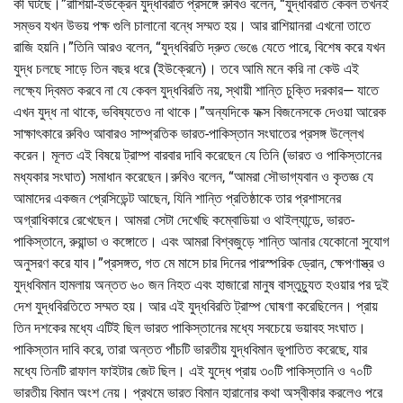
কী ঘটছে।”রাশিয়া-ইউক্রেন যুদ্ধবিরতি প্রসঙ্গে রুবিও বলেন, “যুদ্ধবিরতি কেবল তখনই
সম্ভব যখন উভয় পক্ষ গুলি চালানো বন্ধে সম্মত হয়। আর রাশিয়ানরা এখনো তাতে
রাজি হয়নি।”তিনি আরও বলেন, “যুদ্ধবিরতি দ্রুত ভেঙে যেতে পারে, বিশেষ করে যখন
যুদ্ধ চলছে সাড়ে তিন বছর ধরে (ইউক্রেনে)। তবে আমি মনে করি না কেউ এই
লক্ষ্যে দ্বিমত করবে না যে কেবল যুদ্ধবিরতি নয়, স্থায়ী শান্তি চুক্তি দরকার— যাতে
এখন যুদ্ধ না থাকে, ভবিষ্যতেও না থাকে।”অন্যদিকে ফক্স বিজনেসকে দেওয়া আরেক
সাক্ষাৎকারে রুবিও আবারও সাম্প্রতিক ভারত-পাকিস্তান সংঘাতের প্রসঙ্গ উল্লেখ
করেন। মূলত এই বিষয়ে ট্রাম্প বারবার দাবি করেছেন যে তিনি (ভারত ও পাকিস্তানের
মধ্যকার সংঘাত) সমাধান করেছেন।রুবিও বলেন, “আমরা সৌভাগ্যবান ও কৃতজ্ঞ যে
আমাদের একজন প্রেসিডেন্ট আছেন, যিনি শান্তি প্রতিষ্ঠাকে তার প্রশাসনের
অগ্রাধিকারে রেখেছেন। আমরা সেটা দেখেছি কম্বোডিয়া ও থাইল্যান্ডে, ভারত-
পাকিস্তানে, রুয়ান্ডা ও কঙ্গোতে। এবং আমরা বিশ্বজুড়ে শান্তি আনার যেকোনো সুযোগ
অনুসরণ করে যাব।”প্রসঙ্গত, গত মে মাসে চার দিনের পারস্পরিক ড্রোন, ক্ষেপণাস্ত্র ও
যুদ্ধবিমান হামলায় অন্তত ৬০ জন নিহত এবং হাজারো মানুষ বাস্তুচ্যুত হওয়ার পর দুই
দেশ যুদ্ধবিরতিতে সম্মত হয়। আর এই যুদ্ধবিরতি ট্রাম্প ঘোষণা করেছিলেন। প্রায়
তিন দশকের মধ্যে এটিই ছিল ভারত পাকিস্তানের মধ্যে সবচেয়ে ভয়াবহ সংঘাত।
পাকিস্তান দাবি করে, তারা অন্তত পাঁচটি ভারতীয় যুদ্ধবিমান ভূপাতিত করেছে, যার
মধ্যে তিনটি রাফাল ফাইটার জেট ছিল। এই যুদ্ধে প্রায় ৩০টি পাকিস্তানি ও ৭০টি
ভারতীয় বিমান অংশ নেয়। প্রথমে ভারত বিমান হারানোর কথা অস্বীকার করলেও পরে