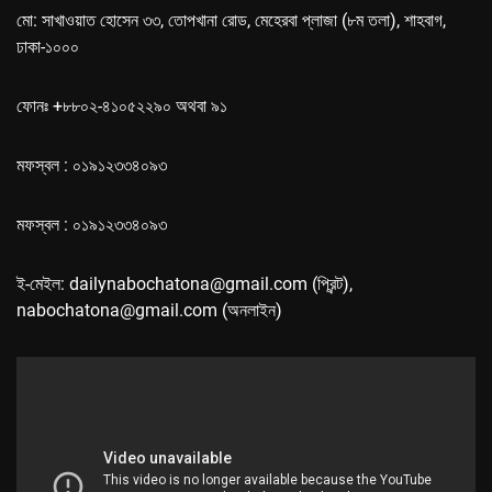
মো: সাখাওয়াত হোসেন ৩৩, তোপখানা রোড, মেহেরবা প্লাজা (৮ম তলা), শাহবাগ,
ঢাকা-১০০০
ফোনঃ +৮৮০২-৪১০৫২২৯০ অথবা ৯১
মফস্বল : ০১৯১২৩৩৪০৯৩
মফস্বল : ০১৯১২৩৩৪০৯৩
ই-মেইল: dailynabochatona@gmail.com (প্রিন্ট),
nabochatona@gmail.com (অনলাইন)