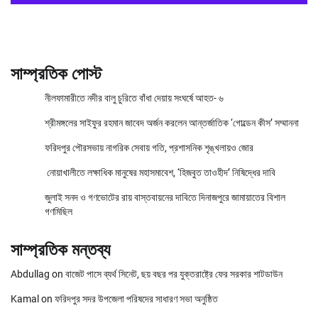
সাম্প্রতিক পোস্ট
নীলফামারীতে নদীর বালু চুরিতে বাঁধা দেয়ায় সংঘর্ষে আহত- ৬
শ্রীমঙ্গলের সাইফুর রহমান জাবেদ অর্জন করলেন আন্তর্জাতিক ‘গোল্ডেন কীস’ সম্মাননা
ফরিদপুর পৌরসভায় নাগরিক সেবায় গতি, প্রশাসনিক শৃঙ্খলায়ও জোর
নোয়াখালীতে লক্ষাধিক মানুষের মহাসমাবেশ, ‘হিজবুত তাওহীদ’ নিষিদ্ধের দাবি
জুলাই সনদ ও গণভোটের রায় বাস্তবায়নের দাবিতে দিনাজপুরে জামায়াতের বিশাল
গণমিছিল
সাম্প্রতিক মন্তব্য
Abdullag
on
বাজেট পাসে ব্যর্থ সিনেট, ছয় বছর পর যুক্তরাষ্ট্রে ফের সরকার শাটডাউন
Kamal
on
ফরিদপুর সদর উপজেলা পরিষদের সাধারণ সভা অনুষ্ঠিত