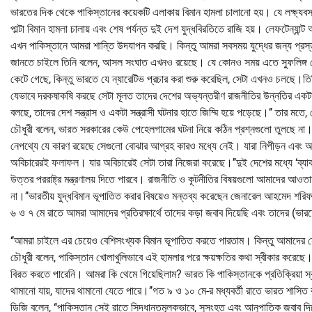
ভারতের দিক থেকে পাকিস্তানের কয়েকটি এলাকায় বিমান হামলা চালানো হয়। যে লক্ষ্যবস্
পাল্টা বিমান হামলা চালায় এবং শেষ পর্যন্ত দুই দেশ যুদ্ধবিরতিতে রাজি হয়। লেফটেন্
এখন পাকিস্তানে আমরা শান্তি উদযাপন করছি। কিন্তু আমরা সবসময় যুদ্ধের জন্য প্রস্ত
জানতে চাইলে তিনি বলেন, আসল সংঘাত এখনও রয়েছে। যে কোনও সময় এতে স্ফুলিঙ্গ য
কেটে গেছে, কিন্তু ভারতে যে ন্যারেটিভ প্রচার করা শুরু করেছিল, সেটা এখনও চলছে
যেভাবে দরকষাকষি করছে সেটা মূলত তাদের দেশের অভ্যন্তরীণ রাজনীতির উন্নতির একটা প
বলছে, তাদের দেশ সন্ত্রাস ও একটা সন্ত্রাসী ঘটনার হাতে জিম্মি হয়ে পড়েছে।’’ তার ম
চৌধুরী বলেন, ভারত সরকারের কেউ পেহেলগামের ঘটনা নিয়ে কঠিন প্রশ্নগুলো তুলছে না।
নেপথ্যে যে কারণ রয়েছে সেগুলো বোঝার আগ্রহ কারও মধ্যে নেই। যারা নিপীড়ন এবং অ
অবিচারেরই ফলাফল। যার অবিচারেই সেটা তারা নিজেরা করেছে।’’দুই দেশের মধ্যে ‘ব্যাক 
উত্তর পররাষ্ট্র মন্ত্রণালয় দিতে পারবে। রাজনীতি ও কূটনীতির বিষয়গুলো আমাদের আও
না।’’ভারতীয় যুদ্ধবিমান ভূপাতিত করার বিষয়েও মন্তব্য করেছেন জেনারেল আহমেদ শরিফ 
৬ ও ৭ মে রাতে আমরা আমাদের প্রতিরক্ষার্থে তাদের কড়া জবাব দিয়েছি এবং তাদের (ভারত
‘‘আমরা চাইলে এর চেয়েও বেশিসংখ্যক বিমান ভূপাতিত করতে পারতাম। কিন্তু আমাদের নেতৃ
চৌধুরী বলেন, পাকিস্তান খোলাখুলিভাবে এই হামলার পরে ক্ষয়ক্ষতির কথা স্বীকার করেছে। 
বিরত করতে পারেনি। আমরা কি থেমে গিয়েছিলাম? ভারত কি পাকিস্তানকে প্রতিক্রিয়া 
থামানো যায়, যাদের থামানো যেতে পারে।’’গত ৯ ও ১০ মে-র মধ্যবর্তী রাতে ভারত শাসিত
ডিজি বলেন, ‘‘পাকিস্তান সেই রাতে সিদ্ধান্তমূলকভাবে, সুসংহত এবং আনুপাতিক জবাব দি