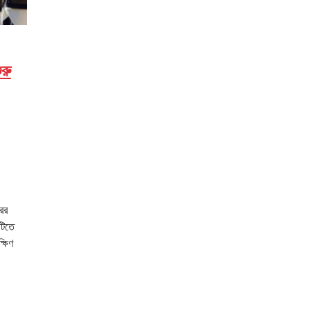
ুরু
রের
শটিতে
্ষিণ