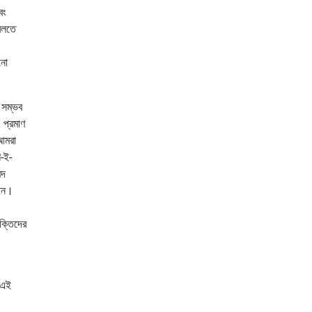
বং
বলতে
নো
 সম্ভব
 প্রমাণ
 আমরা
শ-ই-
েদ
তান।
যক্তিদের
 এই