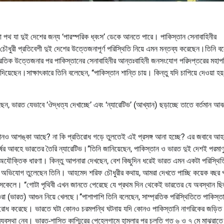
া পথ যা দুই দেশের জন্য ‘পারস্পরিক ধ্বংস’ ডেকে আনতে পারে। পাকিস্তান সেনাবাহিনীর
ধুরী প্রতিবেশী দুই দেশের উত্তেজনাপূর্ণ পরিস্থিতি নিয়ে এমন মন্তব্য করেছেন।তিনি ব
প্রতিক উত্তেজনার পর পাকিস্তানের সেনাবাহিনীর আন্তঃবাহিনী জনসংযোগ পরিদপ্তরের মহাপ
েছেন।সাক্ষাৎকারে তিনি বলেছেন, ‘‘পাকিস্তান শান্তি চায়। কিন্তু যদি চাপিয়ে দেওয়া হয
েন, ভারত যেভাবে ‘ঔদ্ধত্য দেখাচ্ছে’ এবং ‘ন্যারেটিভ’ (আখ্যান) ছড়াচ্ছে তাতে বর্তমান আব
ের কোনও আশঙ্কা আছে? না কি প্রতিরোধ গড়ে তুলতেই এই প্রসঙ্গ আনা হচ্ছে? এর জবাবে আ
ষের আবহে ভারতের তৈরি ন্যারেটিভ।’’তিনি জানিয়েছেন, পাকিস্তান ও ভারত দুই দেশই পরমাণ
অযৌক্তিক ধারণা। কিন্তু আপনারা দেখছেন, বেশ কিছুদিন ধরেই ভারত এমন একটা পরিস্থিত
ধিক অভিযোগ তুলেছেন তিনি। আহমেদ শরিফ চৌধুরীর কথায়, আমরা দেখতে পাচ্ছি কয়েক বছর 
ও সেকেলে। ‘‘গোটা পৃথিবী এখন জানতে পেরেছে যে প্রথম দিন থেকেই ভারতের যে অবস্থান ছি
 (ভারত) আগুন নিয়ে খেলছে।’’পাশাপাশি তিনি বলেছেন, সাম্প্রতিক পরিস্থিতিতে পাকিস্ত
হওয়া রোধ করেছে। ভারতে ঘটা কোনও চরমপন্থি ঘটনায় যদি কোনও পাকিস্তানি নাগরিকের জড়িত
ব্যবস্থা নেব। ভারত-শাসিত কাশ্মিরের পেহেলগামে হামলার পর চলতি গত ৬ ও ৭ মে মাঝরাতে