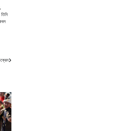
,
।তিনি
কেবল
উক্রেন