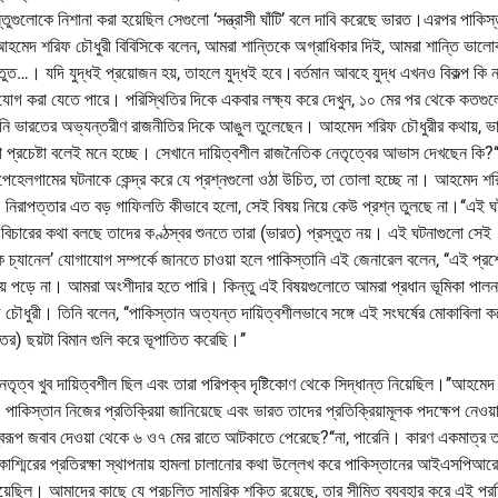
তুগুলোকে নিশানা করা হয়েছিল সেগুলো ‘সন্ত্রাসী ঘাঁটি’ বলে দাবি করেছে ভারত।এরপর পাকিস
যান্ট আহমেদ শরিফ চৌধুরী বিবিসিকে বলেন, আমরা শান্তিকে অগ্রাধিকার দিই, আমরা শান্তি ভাল
ুত…। যদি যুদ্ধই প্রয়োজন হয়, তাহলে যুদ্ধই হবে।বর্তমান আবহে যুদ্ধ এখনও বিকল্প কি ন
োগ করা যেতে পারে। পরিস্থিতির দিকে একবার লক্ষ্য করে দেখুন, ১০ মের পর থেকে কতগুল
।তিনি ভারতের অভ্যন্তরীণ রাজনীতির দিকে আঙুল তুলেছেন। আহমেদ শরিফ চৌধুরীর কথায়, ভ
্রচেষ্টা বলেই মনে হচ্ছে। সেখানে দায়িত্বশীল রাজনৈতিক নেতৃত্বের আভাস দেখছেন কি?‘‘
তে, পেহেলগামের ঘটনাকে কেন্দ্র করে যে প্রশ্নগুলো ওঠা উচিত, তা তোলা হচ্ছে না। আহমেদ শ
 নিরাপত্তার এত বড় গাফিলতি কীভাবে হলো, সেই বিষয় নিয়ে কেউ প্রশ্ন তুলছে না।‘‘এই ঘ
বিচারের কথা বলছে তাদের কণ্ঠস্বর শুনতে তারা (ভারত) প্রস্তুত নয়। এই ঘটনাগুলো সেই
চ্যানেল’ যোগাযোগ সম্পর্কে জানতে চাওয়া হলে পাকিস্তানি এই জেনারেল বলেন, ‘‘এই প্রশ
তায় পড়ে না। আমরা অংশীদার হতে পারি। কিন্তু এই বিষয়গুলোতে আমরা প্রধান ভূমিকা পালন
চৌধুরী। তিনি বলেন, ‘‘পাকিস্তান অত্যন্ত দায়িত্বশীলভাবে সঙ্গে এই সংঘর্ষের মোকাবিলা
ের) ছয়টা বিমান গুলি করে ভূপাতিত করেছি।’’
ত্ব খুব দায়িত্বশীল ছিল এবং তারা পরিপক্ব দৃষ্টিকোণ থেকে সিদ্ধান্ত নিয়েছিল।’’আহমে
পাকিস্তান নিজের প্রতিক্রিয়া জানিয়েছে এবং ভারত তাদের প্রতিক্রিয়ামূলক পদক্ষেপ নেওয়
স্বরূপ জবাব দেওয়া থেকে ৬ ও৭ মের রাতে আটকাতে পেরেছে?‘‘না, পারেনি। কারণ একমাত্র 
 কাশ্মিরের প্রতিরক্ষা স্থাপনায় হামলা চালানোর কথা উল্লেখ করে পাকিস্তানের আইএসপিআর
য়েছিল। আমাদের কাছে যে প্রচলিত সামরিক শক্তি রয়েছে, তার সীমিত ব্যবহার করে এই প্রতি