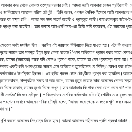
লছি, আপনার কাছ থেকে কোনও তথ্যের দরকার নেই। আমরা জানি আপনারা কেমন প্রতিযোগী এ
 কথাও জানিয়েছেন আহমেদ শরিফ চৌধুরী। তিনি বলেন, একজন সৈনিক হিসেবে আমি আপনাদের 
করছে তা লক্ষ্য রাখি। আমরা সব সময় সতর্ক রয়েছি ও প্রস্তুত আছি।বাহাওয়ালপুরে জইশ-ই-
 তাকে প্রশ্ন করা হয়েছিল। তার জবাবে আইএসপিআর-এর ডিজি দাবি করেছেন, এটা ভারতের পুরা
েছিল সেগুলো সবই মসজিদ ছিল। পরদিন এই জায়গায় মিডিয়াকে নিয়ে যাওয়া হয়। এটা কি কখনো
ত মানুষের সামনে তার সমস্ত চিহ্ন মুছে ফেলা হয়েছে?‘‘এসব অভিযোগ প্রমাণ করার মতো কোনও
়েছে, তাদের (ভারতের) কাছে যদি কোনও প্রমাণ থাকে, তাহলে তা যেন প্রকাশ্যে আনা হয়।
ইকমিশনার একটি ছবি গণমাধ্যমের সামনে এনে অভিযোগ তুলেছিলেন যে নিষিদ্ধ ঘোষণা করা জই
বতন কর্মকর্তারাও উপস্থিত ছিলেন। ওই ছবির প্রসঙ্গ টেনে চৌধুরীকে প্রশ্ন করা হয়েছিল।আহম
বা মুজাফফরাবাদ, সাম্প্রতিক সময়ে বা তার আগে, যাদের মৃত্যু হয়েছে তারা আমাদের দেশের সন্
র দিকে তাকান, তাদের মুখের দিকে দেখুন। তার জানাজায় কি পাক সেনা যোগ দেবে না? পাক
সী সংগঠন’ হিসেবে স্বীকৃত। পাকিস্তানের সামরিক কর্মকর্তারা যদি ওই গোষ্ঠীর সঙ্গে যুক্ত ব্
 এমন প্রশ্নের জবাবে আহমেদ শরিফ চৌধুরী বলেন, ‘‘আমরা কবে থেকে ভারতকে খুশি করবে এমন
রি না।’’
ে খুশি করতে আমাদের সিদ্ধান্ত নিতে হবে। আমরা আমাদের শহীদদের প্রতি শ্রদ্ধা জানাই।