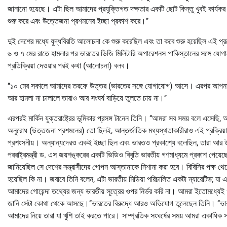
জানানো হয়েছে। এটা ছিল আমাদের প্রযুক্তিগত দক্ষতার একটি ছোট কিন্তু খুবই কার্যক
শুরু করে এবং উত্তেজনা প্রশমনের ইচ্ছা প্রকাশ করে।’’
দুই দেশের মধ্যে যুদ্ধবিরতি আলোচনা কে শুরু করেছিল এবং তা কবে শুরু হয়েছিল এই প্র
৬ ও ৭ মের রাতে হামলার পর ভারতের ডিজি মিলিটারি অপারেশনস পাকিস্তানের সঙ্গে যো
প্রতিক্রিয়া দেওয়ার পরই কথা (আলোচনা) বলব।
‘‘১০ মের সকালে আমাদের তরফে উত্তর (ভারতের সঙ্গে যোগাযোগ) আসে। এরপর আপনারা নি
আর হামলা না চালালে তারাও আর সংঘর্ষ বাড়িয়ে তুলতে চায় না।’’
এরপরই মার্কিন যুক্তরাষ্ট্রের ভূমিকার প্রসঙ্গ টানেন তিনি। ‘‘আমরা সব সময় বলে এসেছি
অনুরোধ (উত্তজনা প্রশমনের) তো ছিলই, আন্তর্জাতিক মধ্যস্থতাকারীরাও এই প্রক্রিয়ার সঙ্
প্রশংসনীয়। অন্যান্যদেরও একই ইচ্ছা ছিল এবং ভারতও প্রকাশ্যে বলেছিল, তারা আর উত
পররাষ্ট্রমন্ত্রী ড. এস জয়শঙ্করের একটি ভিডিও বিবৃতি ভারতীয় গণমাধ্যমে প্রকাশ পেয
জানিয়েছিল সে দেশের সন্ত্রাসীদের গোপন আস্তানাকে নিশানা করা হবে। বিবিসির পক্ষ
হয়েছিল কি না। জবাবে তিনি বলেন, এটা ভারতীয় মিডিয়া পরিচালিত একটা ন্যারেটিভ; য
আমাদের গোয়েন্দা তথ্যের জন্য ভারতীয় সূত্রের ওপর নির্ভর করি না। আমরা ইতোমধ্যে
জানি সেটা কোথা থেকে আসছে।’’ভারতের বিরুদ্ধে আরও অভিযোগ তুলেছেন তিনি। ‘‘ভারতের
আমাদের নিয়ে তারা যা খুশি তাই করতে পারে। সাম্প্রতিক সংঘর্ষের সময় আমরা একাধিক 