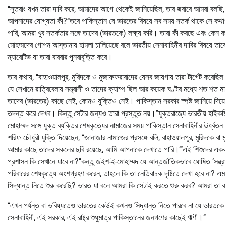
‘‘সুতরাং যখন তারা দাবি করে, আমাদের আগে থেকেই জানিয়েছিল, তার জবাবে আমরা ব
আপনাদের যোগ্যতা কী?’’তবে পাকিস্তান যে ভারতের বিষয়ে সব সময় সতর্ক থাকে সে
পারি, আমরা খুব সতর্কতার সঙ্গে তাদের (ভারতকে) লক্ষ্য করি। তারা কী করছে এবং কেন 
মোহম্মদের গোপন আস্তানায় হামলা চালিয়েছে বলে ভারতীয় সেনাবাহিনীর দাবির বিষয়ে
ন্যারেটিভ যা তারা বারবার পুনরাবৃত্তি করে।
তার কথায়, ‘‘বাহাওয়ালপুর, মুরিদকে ও মুজাফফরাবাদের যেসব জায়গায় তারা টার্গেট কর
যে সেখানে রাত্রিবেলায় সন্ত্রাসী ও তাদের ক্যাম্প ছিল আর কয়েক ঘণ্টার মধ্যে শত শ
তাদের (ভারতের) কাছে নেই, কোনও যুক্তিও নেই। পাকিস্তান সরকার স্পষ্ট জানিয়ে দিয
তদন্ত করে দেখব। কিন্তু সেটার জন্যও তারা প্রস্তুত নয়।’’যুক্তরাজ্যে ভারতীয় হা
মোহাম্মদ সঙ্গে যুক্ত ব্যক্তির শেষকৃত্যের নামাজের সময় পাকিস্তান সেনাবাহিনীর ঊর্ধ্
শরিফ চৌধুরী যুক্তি দিয়েছেন, ‘‘জানাজার নামাজের প্রসঙ্গে বলি, বাহাওয়ালপুর, মুরিদকে 
আমার কাছে তাদের সকলের ছবি রয়েছে, আমি আপনাকে দেখাতে পারি।’’‘এই শিশুদের একবা
প্রশাসন কি সেখানে যাবে না?’’কন্তু জইশ-ই-মোহাম্মদ যে আন্তর্জাতিকভাবে ঘোষিত ‘সন্ত্রা
পরিবারের শেষকৃত্যে অংশগ্রহণ করেন, তাহলে কি তা নেতিবাচক দৃষ্টিতে দেখা হবে না?
সিদ্ধান্ত নিতে শুরু করেছি? ভারত যা বলে আমরা কি সেটাই করতে শুরু করব? আমরা তা ক
‘‘এখন পর্যন্ত বা ভবিষ্যতেও ভারতের কেউই কখনও সিদ্ধান্ত নিতে পারবে না যে ভারতক
সেনাবাহিনী, এই সরকার, এই রাষ্ট্র শুধুমাত্র পাকিস্তানের জনগণের কাছেই ঋণী।’’