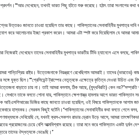
র প্রদর্শন।’’‘‘আর দেখেছেন, তখনই ভারত পিছু হটতে শুরু করেছে। হঠাৎ তারা সংলাপের কথা 
শ্নের উত্তরও জানতে চাওয়া হয়েছিল তার কাছে। পাকিস্তানের সেনাবাহিনীর মুখপাত্র দাবি 
গাযোগ করে আলোচনার ইচ্ছা প্রকাশ করেন। আমরা এটা স্পষ্ট করে দিয়েছিলাম যে আমরা আমা
জেরাই দেখেছেন তাদের সেনাবাহিনীর মুখপাত্র ভারতীয় টিভি চ্যানেলে এসে বলছে, পাকিস
, আমরা শান্তিপ্রিয় রাষ্ট্র। উত্তেজনাকে নিয়ন্ত্রণে রেখেছিলাম আমরাই। তাদের (ভারতের) ক
গে যুক্ত ছিল।’’‘‘প্রেসিডেন্ট ট্রাম্পের নেতৃত্বকে এক্ষেত্রে কৃতিত্ব দেওয়া উচিত এবং বিষ
্তেজনা বাড়াতে চায় না। তাই আমরা বললাম, ঠিক আছে, (যুদ্ধবিরতি) কেন নয়?’’সম্প্রতি
়েছে। সেখানে তাকে বলতে শোনা যায়, পাকিস্তানে ক্ষেপণাস্ত্র হামলার আগে ভারত পাকিস্তান 
 থেকে আইএসপিআরের ডিজির কাছে জানতে চাওয়া হয়েছিল, ওই বিষয়ে পাকিস্তানকে আগাম জা
া একেবারে হাস্যকর। সেরকম কিছুই ঘটেনি।‘‘পাকিস্তানের সেনাবাহিনীর কথা বলতে গেলে বলব
ই গণমাধ্যমকে দেখিয়েছি যে, যখনই ক্রস-সেকশন রাডার ড্রোন উড়ে আসে, আমরা তাৎক্ষণিকভ
 প্রয়োজনের চেয়ে বেশি আত্মবিশ্বাস রয়েছে। তারা মনে করে পাকিস্তান একটা দুর্বল দে
স্তরে তাদের ঔদ্ধত্যকে ভেঙেছি।’’