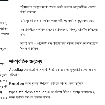
শ্রীমঙ্গলের সাইফুর রহমান জাবেদ অর্জন করলেন আন্তর্জাতিক ‘গোল্ডেন
কীস’ সম্মাননা
ফরিদপুর পৌরসভায় নাগরিক সেবায় গতি, প্রশাসনিক শৃঙ্খলায়ও জোর
লেছেন,
রিচালক
নোয়াখালীতে লক্ষাধিক মানুষের মহাসমাবেশ, ‘হিজবুত তাওহীদ’ নিষিদ্ধের
়, তাহলে
দাবি
জুলাই সনদ ও গণভোটের রায় বাস্তবায়নের দাবিতে দিনাজপুরে জামায়াতের
বিশাল গণমিছিল
হে যে
সাম্প্রতিক মন্তব্য
হমেদ
ু
Abdullag
on
বাজেট পাসে ব্যর্থ সিনেট, ছয় বছর পর যুক্তরাষ্ট্রে ফের সরকার
শাটডাউন
ি তৈরি
পর পর
Kamal
on
ফরিদপুর সদর উপজেলা পরিষদের সাধারণ সভা অনুষ্ঠিত
ল সেটা
ান
types stainless steel
on
৪৮তম বিশেষ বিসিএস: স্বাস্থ্য ক্যাডারের ২১
জনের সুপারিশ স্থগিত, দুজনের বাতিল
 থাকার