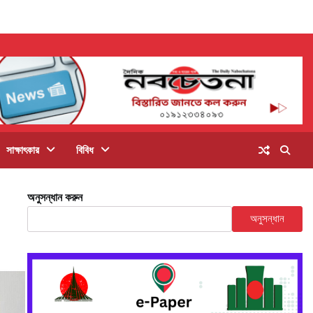
সাক্ষাৎকার
বিবিধ
অনুসন্ধান করুন
অনুসন্ধান