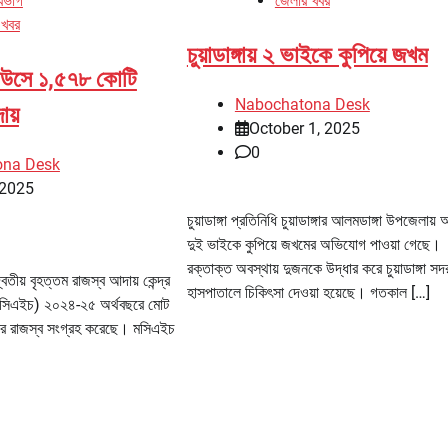
বিভাগ
জেলার খবর
 খবর
চুয়াডাঙ্গায় ২ ভাইকে কুপিয়ে জখম
হাউসে ১,৫৭৮ কোটি
Nabochatona Desk
ায়
October 1, 2025
0
ona Desk
 2025
চুয়াডাঙ্গা প্রতিনিধি চুয়াডাঙ্গার আলমডাঙ্গা উপজেলায
দুই ভাইকে কুপিয়ে জখমের অভিযোগ পাওয়া গেছে।
রক্তাক্ত অবস্থায় দুজনকে উদ্ধার করে চুয়াডাঙ্গা সদ
বিতীয় বৃহত্তম রাজস্ব আদায় কেন্দ্র
হাসপাতালে চিকিৎসা দেওয়া হয়েছে। গতকাল […]
মসিএইচ) ২০২৪-২৫ অর্থবছরে মোট
ার রাজস্ব সংগ্রহ করেছে। মসিএইচ