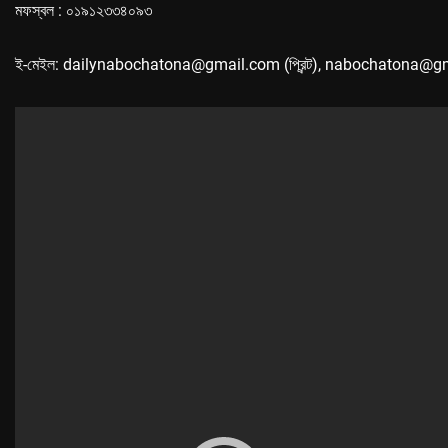
মফস্বল : ০১৯১২৩৩৪০৯৩
ই-মেইল: dailynabochatona@gmail.com (প্রিন্ট), nabochatona@g