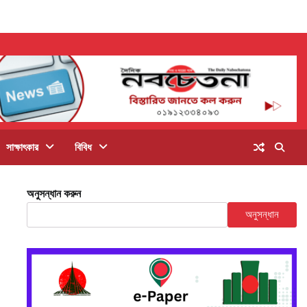
সাক্ষাৎকার
বিবিধ
অনুসন্ধান করুন
অনুসন্ধান