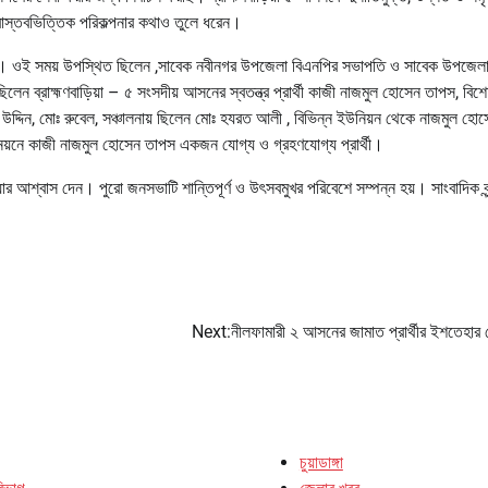
ে বাস্তবভিত্তিক পরিকল্পনার কথাও তুলে ধরেন।
তৃবৃন্দ। ওই সময় উপস্থিত ছিলেন ,সাবেক নবীনগর উপজেলা বিএনপির সভাপতি ও সাবেক উপজেল
েন ব্রাহ্মণবাড়িয়া – ৫ সংসদীয় আসনের স্বতন্ত্র প্রার্থী কাজী নাজমুল হোসেন তাপস, বিশ
সির উদ্দিন, মোঃ রুবেল, সঞ্চালনায় ছিলেন মোঃ হযরত আলী , বিভিন্ন ইউনিয়ন থেকে নাজমুল হো
 উন্নয়নে কাজী নাজমুল হোসেন তাপস একজন যোগ্য ও গ্রহণযোগ্য প্রার্থী।
শ্বাস দেন। পুরো জনসভাটি শান্তিপূর্ণ ও উৎসবমুখর পরিবেশে সম্পন্ন হয়। সাংবাদিক বৃন্
Next:
নীলফামারী ২ আসনের জামাত প্রার্থীর ইশতেহার
চুয়াডাঙ্গা