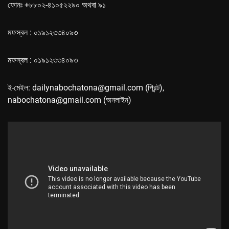
ফোনঃ +৮৮০২-৪১০৫২২৯০ অথবা ৯১
মফস্বল : ০১৯১২৩৩৪০৯৩
মফস্বল : ০১৯১২৩৩৪০৯৩
ই-মেইল: dailynabochatona@gmail.com (প্রিন্ট),
nabochatona@gmail.com (অনলাইন)