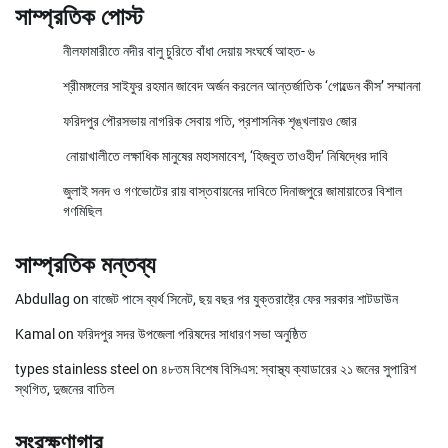
সাম্প্রতিক পোস্ট
নীলফামারীতে নদীর বালু চুরিতে বাঁধা দেয়ায় সংঘর্ষে আহত- ৬
শ্রীমঙ্গলের সাইফুর রহমান জাবেদ অর্জন করলেন আন্তর্জাতিক ‘গোল্ডেন কীস’ সম্মাননা
ফরিদপুর পৌরসভায় নাগরিক সেবায় গতি, প্রশাসনিক শৃঙ্খলায়ও জোর
নোয়াখালীতে লক্ষাধিক মানুষের মহাসমাবেশ, ‘হিজবুত তাওহীদ’ নিষিদ্ধের দাবি
জুলাই সনদ ও গণভোটের রায় বাস্তবায়নের দাবিতে দিনাজপুরে জামায়াতের বিশাল
গণমিছিল
সাম্প্রতিক মন্তব্য
Abdullag
on
বাজেট পাসে ব্যর্থ সিনেট, ছয় বছর পর যুক্তরাষ্ট্রে ফের সরকার শাটডাউন
Kamal
on
ফরিদপুর সদর উপজেলা পরিষদের সাধারণ সভা অনুষ্ঠিত
types stainless steel
on
৪৮তম বিশেষ বিসিএস: স্বাস্থ্য ক্যাডারের ২১ জনের সুপারিশ
স্থগিত, দুজনের বাতিল
সংরক্ষণাগার