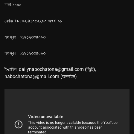
ঢাকা-১০০০
ফোনঃ +৮৮০২-৪১০৫২২৯০ অথবা ৯১
মফস্বল : ০১৯১২৩৩৪০৯৩
মফস্বল : ০১৯১২৩৩৪০৯৩
ই-মেইল: dailynabochatona@gmail.com (প্রিন্ট),
nabochatona@gmail.com (অনলাইন)