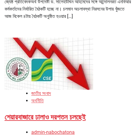
জ্যেষ্ঠ প্রতিবেদকঅর্থ উপদেষ্টা ড. সালেহউদ্দিন আহমেদের সঙ্গে আন্দোলনরত এনবিআর
কর্মকর্তাদের নির্ধারিত বৈঠকটি হচ্ছে না। চলমান অচলাবস্থা নিরসনের উপায় খুঁজতে
আজ বিকেল ৪টায় বৈঠকটি অনুষ্ঠিত হওয়ার […]
জাতীয় সংবাদ
অর্থনীতি
শেয়ারবাজারে ঢালাও দরপতন চলছেই
admin-nabochatona