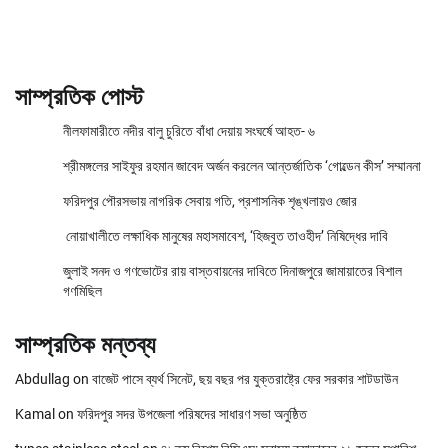
সাম্প্রতিক পোস্ট
নীলফামারীতে নদীর বালু চুরিতে বাঁধা দেয়ায় সংঘর্ষে আহত- ৬
শ্রীমঙ্গলের সাইফুর রহমান জাবেদ অর্জন করলেন আন্তর্জাতিক ‘গোল্ডেন কীস’ সম্মাননা
ফরিদপুর পৌরসভায় নাগরিক সেবায় গতি, প্রশাসনিক শৃঙ্খলায়ও জোর
নোয়াখালীতে লক্ষাধিক মানুষের মহাসমাবেশ, ‘হিজবুত তাওহীদ’ নিষিদ্ধের দাবি
জুলাই সনদ ও গণভোটের রায় বাস্তবায়নের দাবিতে দিনাজপুরে জামায়াতের বিশাল
গণমিছিল
সাম্প্রতিক মন্তব্য
Abdullag
on
বাজেট পাসে ব্যর্থ সিনেট, ছয় বছর পর যুক্তরাষ্ট্রে ফের সরকার শাটডাউন
Kamal
on
ফরিদপুর সদর উপজেলা পরিষদের সাধারণ সভা অনুষ্ঠিত