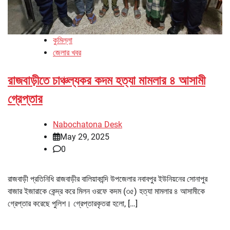
কুমিল্লা
জেলার খবর
রাজবাড়ীতে চাঞ্চল্যকর কদম হত্যা মামলার ৪ আসামী
গ্রেপ্তার
Nabochatona Desk
May 29, 2025
0
রাজবাড়ী প্রতিনিধি রাজবাড়ীর বালিয়াকান্দি উপজেলার নবাবপুর ইউনিয়নের সোনাপুর
বাজার ইজারাকে কেন্দ্র করে মিলন ওরফে কদম (৩৫) হত্যা মামলার ৪ আসামীকে
গ্রেপ্তার করেছে পুলিশ। গ্রেপ্তারকৃতরা হলো, […]