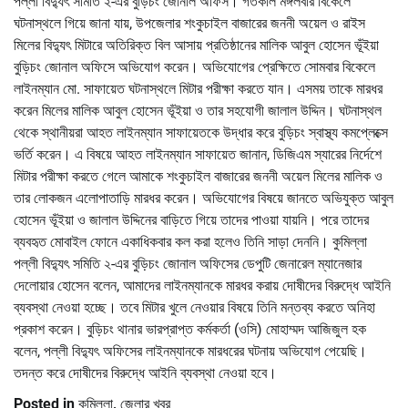
পল্লী বিদ্যুৎ সমিতি ২-এর বুড়িচং জোনাল অফিস। গতকাল মঙ্গলবার বিকেলে
ঘটনাস্থলে গিয়ে জানা যায়, উপজেলার শংকুচাইল বাজারের জননী অয়েল ও রাইস
মিলের বিদ্যুৎ মিটারে অতিরিক্ত বিল আসায় প্রতিষ্ঠানের মালিক আবুল হোসেন ভূঁইয়া
বুড়িচং জোনাল অফিসে অভিযোগ করেন। অভিযোগের প্রেক্ষিতে সোমবার বিকেলে
লাইনম্যান মো. সাফায়েত ঘটনাস্থলে মিটার পরীক্ষা করতে যান। এসময় তাকে মারধর
করেন মিলের মালিক আবুল হোসেন ভূঁইয়া ও তার সহযোগী জালাল উদ্দিন। ঘটনাস্থল
থেকে স্থানীয়রা আহত লাইনম্যান সাফায়েতকে উদ্ধার করে বুড়িচং স্বাস্থ্য কমপ্লেক্সে
ভর্তি করেন। এ বিষয়ে আহত লাইনম্যান সাফায়েত জানান, ডিজিএম স্যারের নির্দেশে
মিটার পরীক্ষা করতে গেলে আমাকে শংকুচাইল বাজারের জননী অয়েল মিলের মালিক ও
তার লোকজন এলোপাতাড়ি মারধর করেন। অভিযোগের বিষয়ে জানতে অভিযুক্ত আবুল
হোসেন ভূঁইয়া ও জালাল উদ্দিনের বাড়িতে গিয়ে তাদের পাওয়া যায়নি। পরে তাদের
ব্যবহৃত মোবাইল ফোনে একাধিকবার কল করা হলেও তিনি সাড়া দেননি। কুমিল্লা
পল্লী বিদ্যুৎ সমিতি ২-এর বুড়িচং জোনাল অফিসের ডেপুটি জেনারেল ম্যানেজার
দেলোয়ার হোসেন বলেন, আমাদের লাইনম্যানকে মারধর করায় দোষীদের বিরুদ্ধে আইনি
ব্যবস্থা নেওয়া হচ্ছে। তবে মিটার খুলে নেওয়ার বিষয়ে তিনি মন্তব্য করতে অনিহা
প্রকাশ করেন। বুড়িচং থানার ভারপ্রাপ্ত কর্মকর্তা (ওসি) মোহাম্মদ আজিজুল হক
বলেন, পল্লী বিদ্যুৎ অফিসের লাইনম্যানকে মারধরের ঘটনায় অভিযোগ পেয়েছি।
তদন্ত করে দোষীদের বিরুদ্ধে আইনি ব্যবস্থা নেওয়া হবে।
Posted in
কুমিল্লা
,
জেলার খবর