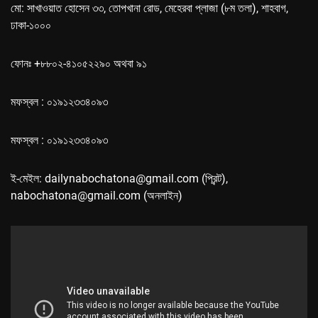
মো: সাখাওয়াত হোসেন ৩৩, তোপখানা রোড, মেহেরবা প্লাজা (৮ম তলা), শাহবাগ,
ঢাকা-১০০০
ফোনঃ +৮৮০২-৪১০৫২২৯০ অথবা ৯১
মফস্বল : ০১৯১২৩৩৪০৯৩
মফস্বল : ০১৯১২৩৩৪০৯৩
ই-মেইল: dailynabochatona@gmail.com (প্রিন্ট),
nabochatona@gmail.com (অনলাইন)