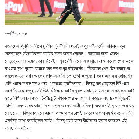
স্পোর্টস ডেস্ক
বাংলাদেশ প্রিমিয়ার লিগে (বিপিএল) দীর্ঘদিন ধরেই রংপুর রাইডার্সের অধিনায়কত্ব
সামলাচ্ছেন উইকেটরক্ষক ব্যাটার নুরুল হাসান সোহান। বরাবরের মতো এবারও
নেতৃত্বের ভার রয়েছে তার কাঁধেই। খুব বেশি ভালো অবস্থানে না থাকলেও প্লে অফে
যাওয়ার সুবর্ণ সুযোগ রয়েছে তার দল রংপুর রাইডার্সের। নিজেদের শেষ তিন ম্যাচে না
হারলে হয়তো সবার আগেই প্লে-অফ নিশ্চিত হতো রংপুরের। তবে আর যায় হোক, খুব
বেশি খারাপ অবস্থানেও নেই একবারের চ্যাম্পিয়নরা। কিন্তু যার নেতৃত্বে বিপিএলে
অংশ নিয়েছে রংপুর, সেই উইকেটরক্ষক ব্যাটার নুরুল হাসান সোহান কেমন করছেন ব্যাট
হাতে বিপিএল চলাকালে টি-টোয়েন্টি বিশ্বকাপের দল ঘোষণা করেছে বাংলাদেশ ক্রিকেট
বোর্ড। অফ ফর্মের কারণে বাদ পড়েন জাকের আলী অনিক। একারণেই সুযোগ হয়ে যায়
সোহানের। বিশ্বকাপ দলে জায়গা পাওয়ার পর চাপহীনভাবে দারুণ পারফর্ম করবেন তিনি,
এমনটাই আশা করেছিলেন সবাই। কিন্তু ব্যাট হাতে রীতিমতো হতাশ করেছেন এই
ডানহাতি ব্যাটার।