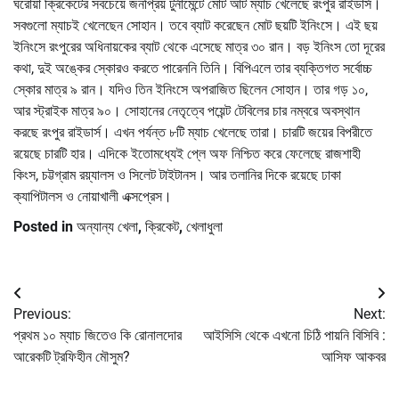
ঘরোয়া ক্রিকেটের সবচেয়ে জনপ্রিয় টুর্নামেন্টে মোট আট ম্যাচ খেলেছে রংপুর রাইডার্স।
সবগুলো ম্যাচই খেলেছেন সোহান। তবে ব্যাট করেছেন মোট ছয়টি ইনিংসে। এই ছয়
ইনিংসে রংপুরের অধিনায়কের ব্যাট থেকে এসেছে মাত্র ৩০ রান। বড় ইনিংস তো দূরের
কথা, দুই অঙ্কের স্কোরও করতে পারেননি তিনি। বিপিএলে তার ব্যক্তিগত সর্বোচ্চ
স্কোর মাত্র ৯ রান। যদিও তিন ইনিংসে অপরাজিত ছিলেন সোহান। তার গড় ১০,
আর স্ট্রাইক মাত্র ৯০। সোহানের নেতৃত্বে পয়েন্ট টেবিলের চার নম্বরে অবস্থান
করছে রংপুর রাইডার্স। এখন পর্যন্ত ৮টি ম্যাচ খেলেছে তারা। চারটি জয়ের বিপরীতে
রয়েছে চারটি হার। এদিকে ইতোমধ্যেই প্লে অফ নিশ্চিত করে ফেলেছে রাজশাহী
কিংস, চট্টগ্রাম রয়্যালস ও সিলেট টাইটানস। আর তলানির দিকে রয়েছে ঢাকা
ক্যাপিটালস ও নোয়াখালী এক্সপ্রেস।
Posted in
অন্যান্য খেলা
,
ক্রিকেট
,
খেলাধুলা
Post
Previous:
Next:
navigation
প্রথম ১০ ম্যাচ জিতেও কি রোনালদোর
আইসিসি থেকে এখনো চিঠি পায়নি বিসিবি :
আরেকটি ট্রফিহীন মৌসুম?
আসিফ আকবর