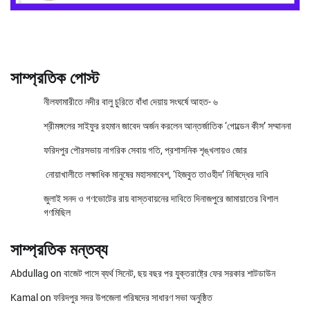
সাম্প্রতিক পোস্ট
নীলফামারীতে নদীর বালু চুরিতে বাঁধা দেয়ায় সংঘর্ষে আহত- ৬
শ্রীমঙ্গলের সাইফুর রহমান জাবেদ অর্জন করলেন আন্তর্জাতিক ‘গোল্ডেন কীস’ সম্মাননা
ফরিদপুর পৌরসভায় নাগরিক সেবায় গতি, প্রশাসনিক শৃঙ্খলায়ও জোর
নোয়াখালীতে লক্ষাধিক মানুষের মহাসমাবেশ, ‘হিজবুত তাওহীদ’ নিষিদ্ধের দাবি
জুলাই সনদ ও গণভোটের রায় বাস্তবায়নের দাবিতে দিনাজপুরে জামায়াতের বিশাল
গণমিছিল
সাম্প্রতিক মন্তব্য
Abdullag
on
বাজেট পাসে ব্যর্থ সিনেট, ছয় বছর পর যুক্তরাষ্ট্রে ফের সরকার শাটডাউন
Kamal
on
ফরিদপুর সদর উপজেলা পরিষদের সাধারণ সভা অনুষ্ঠিত