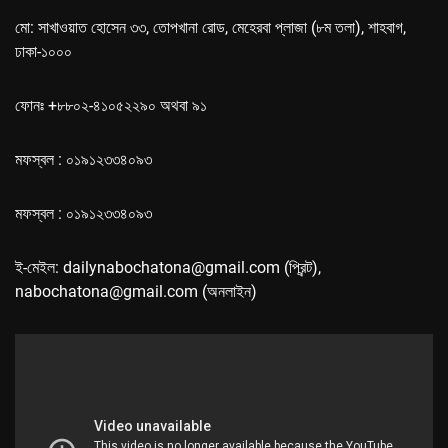
মো: সাখাওয়াত হোসেন ৩৩, তোপখানা রোড, মেহেরবা প্লাজা (৮ম তলা), শাহবাগ,
ঢাকা-১০০০
ফোনঃ +৮৮০২-৪১০৫২২৯০ অথবা ৯১
মফস্বল : ০১৯১২৩৩৪০৯৩
মফস্বল : ০১৯১২৩৩৪০৯৩
ই-মেইল: dailynabochatona@gmail.com (প্রিন্ট),
nabochatona@gmail.com (অনলাইন)