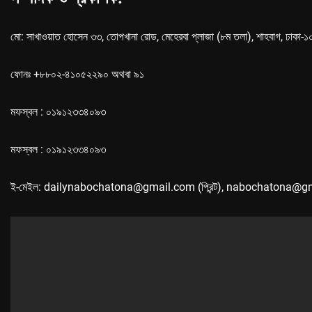
মো: সাখাওয়াত হোসেন ৩৩, তোপখানা রোড, মেহেরবা প্লাজা (৮ম তলা), শাহবাগ, ঢাকা-
ফোনঃ +৮৮০২-৪১০৫২২৯০ অথবা ৯১
মফস্বল : ০১৯১২৩৩৪০৯৩
মফস্বল : ০১৯১২৩৩৪০৯৩
ই-মেইল: dailynabochatona@gmail.com (প্রিন্ট), nabochatona@g