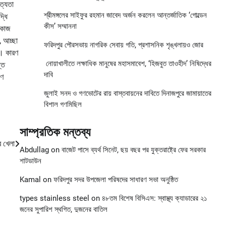
ত্যতা
শ্রীমঙ্গলের সাইফুর রহমান জাবেদ অর্জন করলেন আন্তর্জাতিক ‘গোল্ডেন
্ধি
কীস’ সম্মাননা
 কাজ
 আচ্ছা
ফরিদপুর পৌরসভায় নাগরিক সেবায় গতি, প্রশাসনিক শৃঙ্খলায়ও জোর
। কারণ
নোয়াখালীতে লক্ষাধিক মানুষের মহাসমাবেশ, ‘হিজবুত তাওহীদ’ নিষিদ্ধের
্ত
দাবি
রণ
জুলাই সনদ ও গণভোটের রায় বাস্তবায়নের দাবিতে দিনাজপুরে জামায়াতের
বিশাল গণমিছিল
সাম্প্রতিক মন্তব্য
র খেলা
Abdullag
on
বাজেট পাসে ব্যর্থ সিনেট, ছয় বছর পর যুক্তরাষ্ট্রে ফের সরকার
শাটডাউন
Kamal
on
ফরিদপুর সদর উপজেলা পরিষদের সাধারণ সভা অনুষ্ঠিত
types stainless steel
on
৪৮তম বিশেষ বিসিএস: স্বাস্থ্য ক্যাডারের ২১
জনের সুপারিশ স্থগিত, দুজনের বাতিল