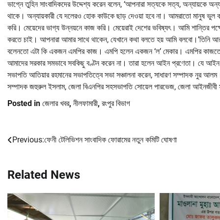
ভাগ্নে তুহিন সাংবাদিকদের উদ্দেশ্য করেন বলেন, ‘আপনারা সত্যকে সত্য, অন্যায়কে 
থাকে। অন্যায়কারী যে দলেরও হোক কাউকে ছাড় দেওয়া হবে না। আমরাতো মানুষ ভুল কর
করি। মেয়েদের ভাগ্য উন্নয়নে কাজ করি। মেয়েরাই দেশের ভবিষ্যৎ। আমি শান্তির পক্ষ
করতে চাই। আপনারা আমার সাথে থাকেন, যেখানে কথা বলতে হয় আমি বলবো।’তিনি আরও ব
বলেনতো এটা কি একজন এমপির কাজ। এমপি হলেন একজন ‘ল’ মেকার। এমপির কাজতো রাস
আমাদের সরকার সমভাবে সবকিছু বণ্টন করেন না। তারা হলেন আইন প্রণেতা। যে আইন কর
সভাপতি আতিয়ার রহমানের সভাপতিত্বে সভা সঞ্চালনা করেন, সাধারণ সম্পাদক নুর আলম।
সম্পাদক জহুরুল ইসলাম, জেলা বিএনপির সহসভাপতি সোয়েল পারভেজ, জেলা আইনজীবী স
Posted in
জেলার খবর
,
নীলফামারী
,
রংপুর বিভাগ
Previous:
ফেনী টেলিভিশন সাংবাদিক ফোরামের নতুন কমিটি ঘোষণা
Post
navigation
Related News