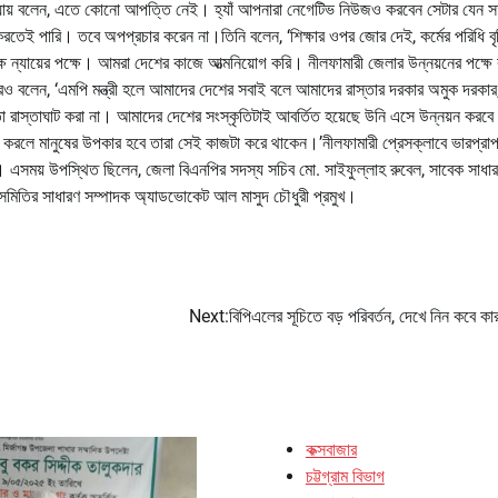
অন্যায় বলেন, এতে কোনো আপত্তি নেই। হ্যাঁ আপনারা নেগেটিভ নিউজও করবেন সেটার যেন স
তেই পারি। তবে অপপ্রচার করেন না।তিনি বলেন, ‘শিক্ষার ওপর জোর দেই, কর্মের পরিধি বৃদ
ে ন্যায়ের পক্ষে। আমরা দেশের কাজে আত্মনিয়োগ করি। নীলফামারী জেলার উন্নয়নের পক্ষে
লেন, ‘এমপি মন্ত্রী হলে আমাদের দেশের সবাই বলে আমাদের রাস্তার দরকার অমুক দরকার,
্তাঘাট করা না। আমাদের দেশের সংস্কৃতিটাই আবর্তিত হয়েছে উনি এসে উন্নয়ন করবে
লে মানুষের উপকার হবে তারা সেই কাজটা করে থাকেন।’নীলফামারী প্রেসক্লাবে ভারপ্রাপ
 এসময় উপস্থিত ছিলেন, জেলা বিএনপির সদস্য সচিব মো. সাইফুল্লাহ রুবেল, সাবেক সাধা
মিতির সাধারণ সম্পাদক অ্যাডভোকেট আল মাসুদ চৌধুরী প্রমুখ।
Next:
বিপিএলের সূচিতে বড় পরিবর্তন, দেখে নিন কবে কা
কক্সবাজার
চট্টগ্রাম বিভাগ