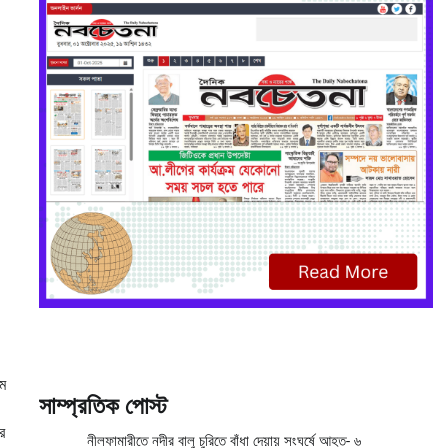
মে
সাম্প্রতিক পোস্ট
র
নীলফামারীতে নদীর বালু চুরিতে বাঁধা দেয়ায় সংঘর্ষে আহত- ৬