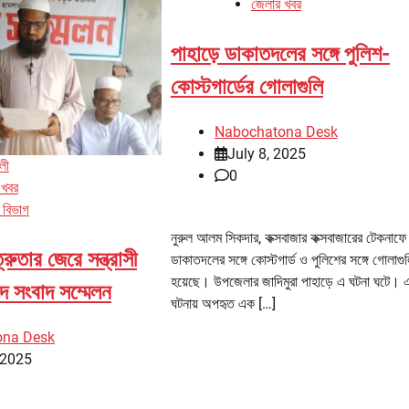
জেলার খবর
পাহাড়ে ডাকাতদলের সঙ্গে পুলিশ-
কোস্টগার্ডের গোলাগুলি
Nabochatona Desk
July 8, 2025
ালী
0
 খবর
 বিভাগ
নুরুল আলম সিকদার, কক্সবাজার কক্সবাজারের টেকনাফে স
শত্রুতার জেরে সন্ত্রাসী
ডাকাতদলের সঙ্গে কোস্টগার্ড ও পুলিশের সঙ্গে গোলাগু
হয়েছে। উপজেলার জাদিমুরা পাহাড়ে এ ঘটনা ঘটে। 
ে সংবাদ সম্মেলন
ঘটনায় অপহৃত এক […]
ona Desk
 2025