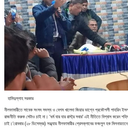
হামিদুল্লাহ সরকার
নীলফামারীতে সাবেক সংসদ সদস্য ও বেগম খালেদা জিয়ার ভাগ্নে প্রকৌশলী শাহরিন ইসলাম 
রাজনীতি করুক সেটাও চাই না। ‘ধর্ম যার যার রাস্ট্র সবার’ এই নীতিতে বিশ্বাস করেন শহ
চাই।’রোববার (২৮ ডিসেম্বর) সন্ধ্যায় নীলফামারীর প্রেসক্লাবের ফজলুল হক মিলনায়তন