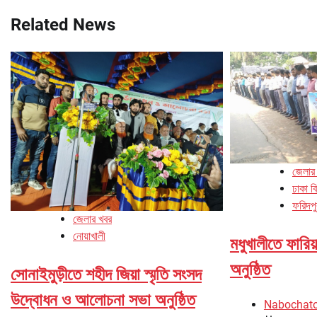
navigation
Related News
জেলার
ঢাকা ব
ফরিদপু
জেলার খবর
নোয়াখালী
মধুখালীতে ফারিয
অনুষ্ঠিত
সোনাইমুড়ীতে শহীদ জিয়া স্মৃতি সংসদ
উদ্বোধন ও আলোচনা সভা অনুষ্ঠিত
Nabochat