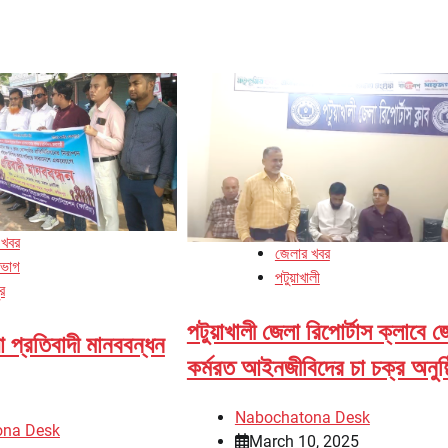
 খবর
জেলার খবর
িভাগ
পটুয়াখালী
র
পটুয়াখালী জেলা রিপোর্টাস ক্লাবে 
়া প্রতিবাদী মানববন্ধন
কর্মরত আইনজীবিদের চা চক্র অনুষ্
Nabochatona Desk
ona Desk
March 10, 2025