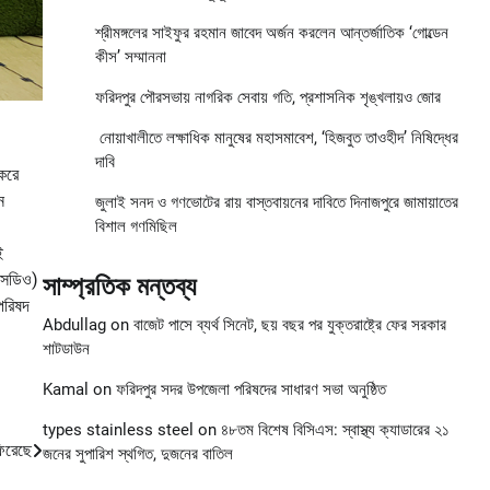
শ্রীমঙ্গলের সাইফুর রহমান জাবেদ অর্জন করলেন আন্তর্জাতিক ‘গোল্ডেন
কীস’ সম্মাননা
ফরিদপুর পৌরসভায় নাগরিক সেবায় গতি, প্রশাসনিক শৃঙ্খলায়ও জোর
নোয়াখালীতে লক্ষাধিক মানুষের মহাসমাবেশ, ‘হিজবুত তাওহীদ’ নিষিদ্ধের
দাবি
 করে
ন
জুলাই সনদ ও গণভোটের রায় বাস্তবায়নের দাবিতে দিনাজপুরে জামায়াতের
বিশাল গণমিছিল
ই
ইএসডিও)
সাম্প্রতিক মন্তব্য
িপরিষদ
Abdullag
on
বাজেট পাসে ব্যর্থ সিনেট, ছয় বছর পর যুক্তরাষ্ট্রে ফের সরকার
শাটডাউন
Kamal
on
ফরিদপুর সদর উপজেলা পরিষদের সাধারণ সভা অনুষ্ঠিত
types stainless steel
on
৪৮তম বিশেষ বিসিএস: স্বাস্থ্য ক্যাডারের ২১
িরেছে
জনের সুপারিশ স্থগিত, দুজনের বাতিল