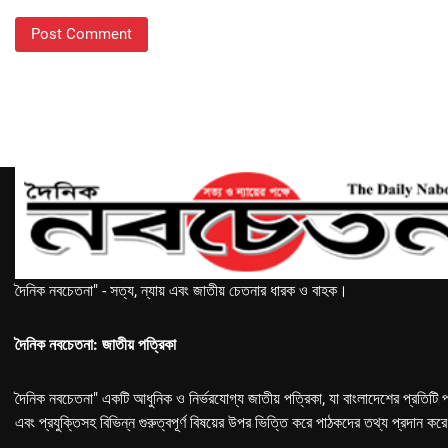
দৈনিক নবচেতনা" - সত্য, ন্যায় এবং জাতীয় চেতনার ধারক ও বাহক।
দৈনিক নবচেতনা: জাতীয় পত্রিকা
দৈনিক নবচেতনা" একটি আধুনিক ও নির্ভরযোগ্য জাতীয় পত্রিকা, যা বাংলাদেশের প্রতিটি প
এবং প্রযুক্তিসহ বিভিন্ন গুরুত্বপূর্ণ বিষয়ের উপর ভিত্তি করে পাঠকদের তথ্য প্রদান কর