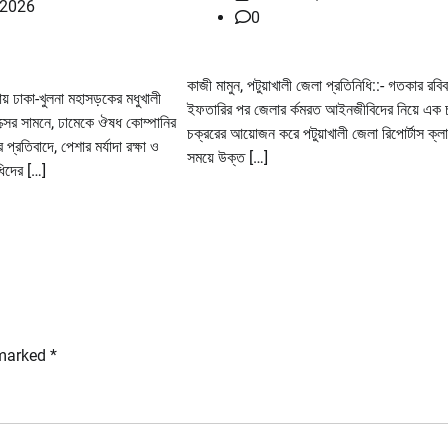
 2026
0
কাজী মামুন, পটুয়াখালী জেলা প্রতিনিধি::- গতকার রবিব
় ঢাকা-খুলনা মহাসড়কের মধুখালী
ইফতারির পর জেলার র্কমরত আইনজীবিদের নিয়ে এক 
ক্সের সামনে, ঢামেকে ঔষধ কোম্পানির
চক্ররের আয়োজন করে পটুয়াখালী জেলা রিপোর্টাস ক্
প্রতিবাদে, পেশার মর্যাদা রক্ষা ও
সময়ে উক্ত […]
ধিদের […]
 marked
*