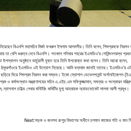
ে জানিয়েছেন বিএনপি মহাসচিব মির্জা ফখরুল ইসলাম আলমগীর। তিনি বলেন, শিশুশ্রমকে নিরসন
 যায় তা বেশি গুরুত্ব দেবে বিএনপি। গতকাল শনিবার শহরের ইএসডিও’র গোবিন্দনগরস্থ প্রধা
তা উপস্থাপন অনুষ্ঠানে ভার্চুয়ালী যুক্ত হয়ে তিনি উপরোক্ত কথা বলেন। তিনি আরো বলেন,
েও ঠাকুরগাঁওয়ে ইএসডিও এই উদ্যোগ নিয়েছে। আমি ধন্যবাদ জানাই তাদের। ইএসডিও’র এ
ছড়িয়ে দিয়ে শিশুশ্রম নিরসন করা সম্ভব। ইকো স্যোশাল ডেভেলপমেন্ট অর্গানাইজেশন (
শ্রম ও কর্মসংস্থান মন্ত্রাণালয়ের সচিব এ.এইচ.এম সফিকুজ্জামান, সমন্বয় ও সংস্কারন মন্ত্র
, ন্যাশনাল চাইল্ড লেবার মনিটরিং কমিটির যুগ্ম আহবায়ক অ্যাডভোকেট সালমা আলী প্রমূখ।
Next:
সড়ক ও জনপথ রংপুর বিভাগের অধীনে চলমান কাজের গতি ও মান ফ