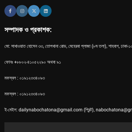
সম্পাদক ও প্রকাশক:
মো: সাখাওয়াত হোসেন ৩৩, তোপখানা রোড, মেহেরবা প্লাজা (৮ম তলা), শাহবাগ, ঢাকা-
ফোনঃ +৮৮০২-৪১০৫২২৯০ অথবা ৯১
মফস্বল : ০১৯১২৩৩৪০৯৩
মফস্বল : ০১৯১২৩৩৪০৯৩
ই-মেইল: dailynabochatona@gmail.com (প্রিন্ট), nabochatona@g