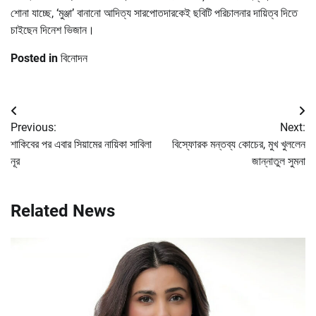
শোনা যাচ্ছে, ‘মুঞ্জা’ বানানো আদিত্য সারপোতদারকেই ছবিটি পরিচালনার দায়িত্ব দিতে
চাইছেন দিনেশ ভিজান।
Posted in
বিনোদন
Post
Previous:
Next:
navigation
শাকিবের পর এবার সিয়ামের নায়িকা সাবিলা
বিস্ফোরক মন্তব্য কোচের, মুখ খুললেন
নূর
জান্নাতুল সুমনা
Related News