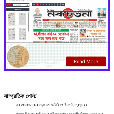
সাম্প্রতিক পোস্ট
নারায়ণগঞ্জে চালককে হত্যা করে অটোরিকশা ছিনতাই, গ্রেপ্তার ২
মাদকের বিরুদ্ধে কোস্ট গার্ডের অভিযান; ভোলায় ৩০ কেজি গাঁজাসহ একজন মাদক