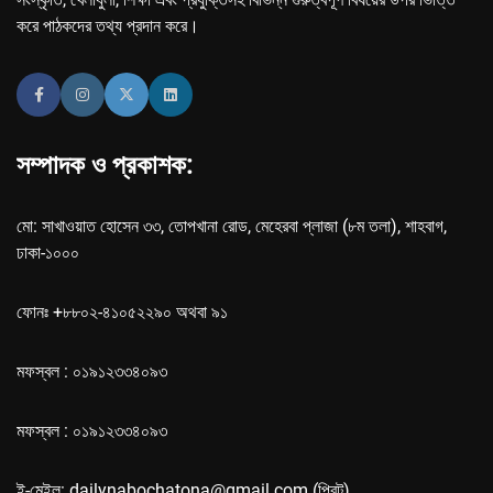
করে পাঠকদের তথ্য প্রদান করে।
সম্পাদক ও প্রকাশক:
মো: সাখাওয়াত হোসেন ৩৩, তোপখানা রোড, মেহেরবা প্লাজা (৮ম তলা), শাহবাগ,
ঢাকা-১০০০
ফোনঃ +৮৮০২-৪১০৫২২৯০ অথবা ৯১
মফস্বল : ০১৯১২৩৩৪০৯৩
মফস্বল : ০১৯১২৩৩৪০৯৩
ই-মেইল: dailynabochatona@gmail.com (প্রিন্ট),