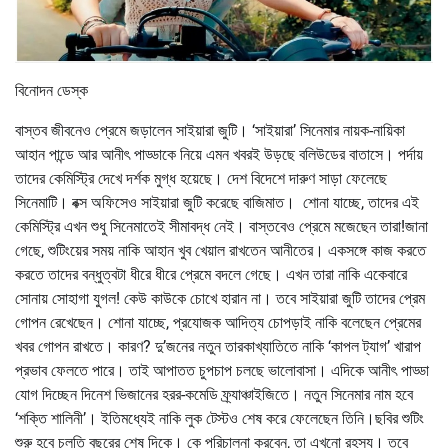
বিনোদন ডেস্ক
বাস্তব জীবনেও প্রেমে জড়ালেন সাইয়ারা জুটি। ‘সাইয়ারা’ সিনেমার নায়ক-নায়িকা
আহান পান্ডে আর আনীৎ পাড্ডাকে নিয়ে এমন খবরই উড়ছে বলিউডের বাতাসে। পর্দায়
তাদের কেমিস্ট্রি দেখে দর্শক মুগ্ধ হয়েছে। দেশ বিদেশে দারুণ সাড়া ফেলেছে
সিনেমাটি। বক্স অফিসেও সাইয়ারা জুটি করেছে বাজিমাত। শোনা যাচ্ছে, তাদের এই
কেমিস্ট্রি এখন শুধু সিনেমাতেই সীমাবদ্ধ নেই। বাস্তবেও প্রেমে মজেছেন তারা!জানা
গেছে, শুটিংয়ের সময় নাকি আহান খুব খেয়াল রাখতেন আনীতের। একসঙ্গে কাজ করতে
করতে তাদের বন্ধুত্বটা ধীরে ধীরে প্রেমে বদলে গেছে। এখন তারা নাকি একেবারে
সোনায় সোহাগা যুগল! কেউ কাউকে চোখে হারান না। তবে সাইয়ারা জুটি তাদের প্রেম
গোপন রেখেছেন। শোনা যাচ্ছে, প্রযোজক আদিত্য চোপড়াই নাকি বলেছেন প্রেমের
খবর গোপন রাখতে। কারণ? দু’জনের নতুন তারকাখ্যাতিতে নাকি ‘কাপল ট্যাগ’ খারাপ
প্রভাব ফেলতে পারে। তাই আপাতত চুপচাপ চলছে ভালোবাসা। এদিকে আনীৎ পাড্ডা
যোগ দিচ্ছেন দিনেশ ভিজানের হরর-কমেডি ফ্র্যাঞ্চাইজিতে। নতুন সিনেমার নাম হবে
‘শক্তি শালিনী’। ইতিমধ্যেই নাকি লুক টেস্টও শেষ করে ফেলেছেন তিনি।ছবির শুটিং
শুরু হবে চলতি বছরের শেষ দিকে। কে পরিচালনা করবেন, তা এখনো রহস্য। তবে