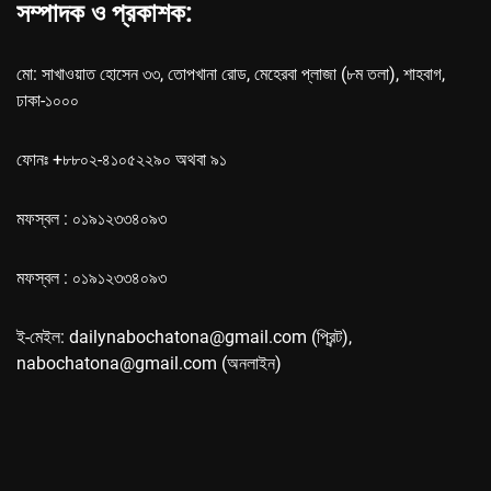
সম্পাদক ও প্রকাশক:
মো: সাখাওয়াত হোসেন ৩৩, তোপখানা রোড, মেহেরবা প্লাজা (৮ম তলা), শাহবাগ,
ঢাকা-১০০০
ফোনঃ +৮৮০২-৪১০৫২২৯০ অথবা ৯১
মফস্বল : ০১৯১২৩৩৪০৯৩
মফস্বল : ০১৯১২৩৩৪০৯৩
ই-মেইল: dailynabochatona@gmail.com (প্রিন্ট),
nabochatona@gmail.com (অনলাইন)