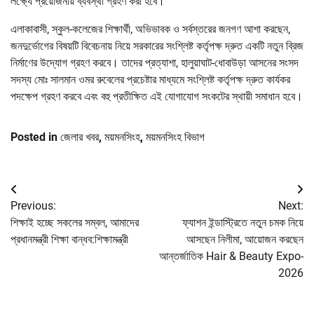
লক্ষ্যে প্রয়োজনীয় ব্যবস্থা গ্রহণ করা হবে।”
এলাকাবাসী, স্কুল-কলেজের শিক্ষার্থী, অভিভাবক ও সর্বস্তরের জনগণ আশা করছেন,
জনদুর্ভোগের বিষয়টি বিবেচনায় নিয়ে সরকারের সংশ্লিষ্ট কর্তৃপক্ষ দ্রুত একটি নতুন ব্রিজ
নির্মাণের উদ্যোগ গ্রহণ করবে। তাদের প্রত্যাশা, হালুয়াঘাট-ধোবাউড়া আসনের সংসদ
সদস্য মোঃ সালমান ওমর রুবেলের প্রচেষ্টার মাধ্যমে সংশ্লিষ্ট কর্তৃপক্ষ দ্রুত কার্যকর
পদক্ষেপ গ্রহণ করবে এবং বহু প্রতীক্ষিত এই যোগাযোগ সংকটের স্থায়ী সমাধান হবে।
Posted in
জেলার খবর
,
ময়মনসিংহ
,
ময়মনসিংহ বিভাগ
Post
Previous:
Next:
navigation
শিক্ষাই হচ্ছে সকলের সম্বল, আমাদের
ফ্যাশন ইন্ডাস্ট্রিতে নতুন চমক নিয়ে
প্রধানমন্ত্রী শিক্ষা বান্ধব:শিক্ষামন্ত্রী
আসছেন নিলীমা, আয়োজন করছেন
আন্তর্জাতিক Hair & Beauty Expo-
2026