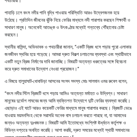
পথচারীরা।
পাহাড়ি ঢলে কংস নদীর পানি বৃদ্ধি পাওয়ায় পরিস্থিতি আরও উদ্বেগজনক হয়ে
উঠেছে। প্রতিদিন জীবনের ঝুঁকি নিয়ে ফেরির মাধ্যমে নদী পারাপার করছেন শিক্ষার্থী ও
সাধারণ মানুষ। অনেকেই আতঙ্ক ও উৎকণ্ঠার মধ্যেই গন্তব্যে পৌঁছানোর চেষ্টা
করছেন।
স্থানীয় বাসিন্দা, অভিভাবক ও পথচারীরা জানান, “একটি ব্রিজ ধসে পড়ায় পুরো এলাকার
জনজীবন স্থবির হয়ে পড়েছে। আমরা দ্রুত বিকল্প চলাচলের ব্যবস্থা এবং স্থায়ীভাবে
একটি নতুন ব্রিজ নির্মাণের দাবি জানাচ্ছি। বিষয়টি অত্যন্ত গুরুত্বের সঙ্গে বিবেচনা
করে দ্রুত সমাধানের উদ্যোগ নেওয়া প্রয়োজন।”
এ বিষয়ে হালুয়াঘাট-ধোবাউড়া আসনের সংসদ সদস্য মোঃ সালমান ওমর রুবেল বলেন,
“কংস নদীর স্টিল ব্রিজটি ধসে পড়ায় আমিও অত্যন্ত মর্মাহত ও উদ্বিগ্ন। সাধারণ
মানুষের দুর্ভোগ লাঘবের জন্য আমি ব্যক্তিগত উদ্যোগে দুটি ফেরির ব্যবস্থা করেছি।
এছাড়াও এই ঘাটে আরও কয়েকটি ফেরির মাধ্যমে মানুষ পারাপার করছে। ব্রিজটি ভেঙে
যাওয়ায় ময়মনসিংহ থেকে সরাসরি অনেক বাস চলাচল করতে পারছে না, যা আমাদের
জন্যও অত্যন্ত দুঃখজনক। বিষয়টি আমি ইতোমধ্যে সংশ্লিষ্ট ঊর্ধ্বতন কর্তৃপক্ষ ও
বিভিন্ন দপ্তরে অবহিত করেছি। আশা করছি, দ্রুত সময়ের মধ্যেই স্থায়ী সমাধানের