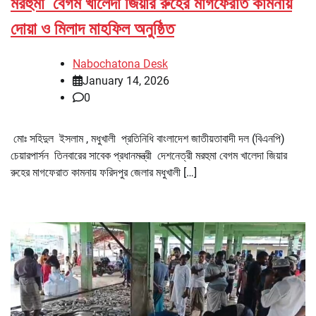
মরহুমা বেগম খালেদা জিয়ার রুহের মাগফেরাত কামনায়
দোয়া ও মিলাদ মাহফিল অনুষ্ঠিত
Nabochatona Desk
January 14, 2026
0
মোঃ সহিদুল ইসলাম , মধুখালী প্রতিনিধি বাংলাদেশ জাতীয়তাবাদী দল (বিএনপি)
চেয়ারপার্সন তিনবারের সাবেক প্রধানমন্ত্রী দেশনেত্রী মরহুমা বেগম খালেদা জিয়ার
রুহের মাগফেরাত কামনায় ফরিদপুর জেলার মধুখালী […]