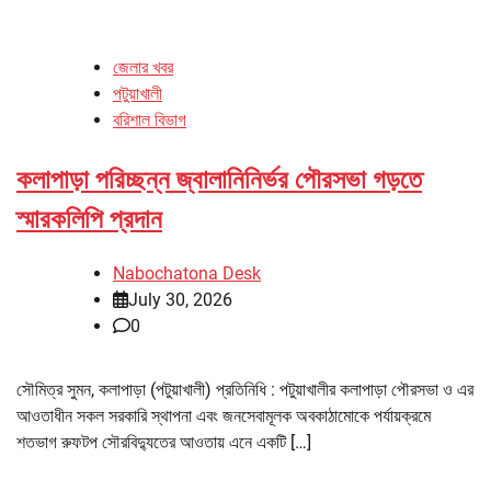
জেলার খবর
পটুয়াখালী
বরিশাল বিভাগ
কলাপাড়া পরিচ্ছন্ন জ্বালানিনির্ভর পৌরসভা গড়তে
স্মারকলিপি প্রদান
Nabochatona Desk
July 30, 2026
0
সৌমিত্র সুমন, কলাপাড়া (পটুয়াখালী) প্রতিনিধি : পটুয়াখালীর কলাপাড়া পৌরসভা ও এর
আওতাধীন সকল সরকারি স্থাপনা এবং জনসেবামূলক অবকাঠামোকে পর্যায়ক্রমে
শতভাগ রুফটপ সৌরবিদ্যুতের আওতায় এনে একটি […]