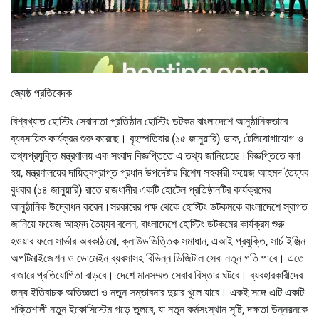
জ্যেষ্ঠ প্রতিবেদক
বিশ্বখ্যাত হোস্টিং সেবাদাতা প্রতিষ্ঠান হোস্টিং ডটকম বাংলাদেশে আনুষ্ঠানিকভাবে
ব্যবসায়িক কার্যক্রম শুরু করেছে। বৃহস্পতিবার (১৫ জানুয়ারি) ডাক, টেলিযোগাযোগ ও
তথ্যপ্রযুক্তি মন্ত্রণালয় এক সংবাদ বিজ্ঞপ্তিতে এ তথ্য জানিয়েছে।বিজ্ঞপ্তিতে বলা
হয়, মন্ত্রণালয়ের দায়িত্বপ্রাপ্ত প্রধান উপদেষ্টার বিশেষ সহকারী ফয়েজ আহমদ তৈয়্যব
বুধবার (১৪ জানুয়ারি) রাতে রাজধানীর একটি হোটেল প্রতিষ্ঠানটির কার্যক্রমের
আনুষ্ঠানিক উদ্বোধন করেন।সরকারের পক্ষ থেকে হোস্টিং ডটকমকে বাংলাদেশে স্বাগত
জানিয়ে ফয়েজ আহমদ তৈয়্যব বলেন, বাংলাদেশে হোস্টিং ডটকমের কার্যক্রম শুরু
হওয়ার ফলে সার্ভার অবকাঠামো, ক্লাউডভিত্তিক সমাধান, এআই প্রযুক্তি, সার্চ ইঞ্জিন
অপটিমাইজেশন ও ডোমেইন ব্যবসাসহ বিভিন্ন ডিজিটাল সেবা নতুন গতি পাবে। এতে
বাজারে প্রতিযোগিতা বাড়বে। দেশে মানসম্মত সেবার বিস্তার ঘটবে। ব্যবহারকারীদের
জন্য ইতিবাচক অভিজ্ঞতা ও নতুন সম্ভাবনার দুয়ার খুলে যাবে। একই সঙ্গে এটি একটি
শক্তিশালী নতুন ইকোসিস্টেম গড়ে তুলবে, যা নতুন কর্মসংস্থান সৃষ্টি, দক্ষতা উন্নয়নকে