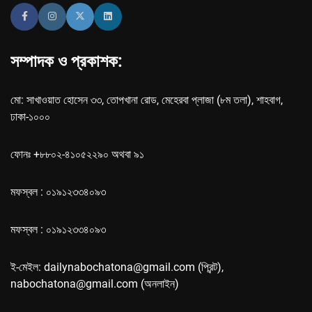
সম্পাদক ও প্রকাশক:
মো: সাখাওয়াত হোসেন ৩৩, তোপখানা রোড, মেহেরবা প্লাজা (৮ম তলা), শাহবাগ,
ঢাকা-১০০০
ফোনঃ +৮৮০২-৪১০৫২২৯০ অথবা ৯১
মফস্বল : ০১৯১২৩৩৪০৯৩
মফস্বল : ০১৯১২৩৩৪০৯৩
ই-মেইল: dailynabochatona@gmail.com (প্রিন্ট),
nabochatona@gmail.com (অনলাইন)