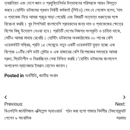
ত্বরান্বিত এবং দেশে জ্ঞান ও প্রযুক্তিনির্ভর উদ্ভাবনের পরিসরকে আরও বিস্তৃত
করবে।হোস্টিং ডটকমের প্রধান নির্বাহী কর্মকর্তা (সিইও) সেব দে লেমোস বলেন, ‘দাম
ও প্যাকেজ নিয়ে আমরা প্রচুর সাড়া পেয়েছি এবং বিষয়টি অত্যন্ত গুরুত্বের সঙ্গে
বিবেচনা করছি। খুব শিগগিরই বাংলাদেশি গ্রাহকদের জন্য দাম ও প্যাকেজের ক্ষেত্রে
বিশেষ কিছু উদ্যোগ নেওয়া হবে। প্রতিটি দেশের নিজস্ব সংস্কৃতি ও চাহিদা থাকে,
সেটিও আমরা মাথায় রেখেছি। হোস্টিং ডটকমের অবকাঠামোয় ৩০ লাখের বেশি
ওয়েবসাইট সক্রিয়, প্রতি ১৫ সেকেন্ডে নতুন একটি ওয়েবসাইট যুক্ত হচ্ছে এবং
বিশ্বের ২০টির বেশি ডাটা সেন্টার ও এক হাজারের বেশি বিশেষজ্ঞের সমন্বয়ে আমরা
দ্রুত, স্থিতিশীল ও নিরবচ্ছিন্ন সেবা নিশ্চিত করছি।’হোস্টিং ডটকমের বাংলাদেশ
অপারেশন ম্যানেজার ইমরান হোসেন জানান।
Posted in
অর্থনীতি
,
জাতীয় সংবাদ
Post
Previous:
Next:
navigation
বিএসইসি জার্নালিজম এক্সিলেন্স অ্যাওয়ার্ড
গঠন করা হলো গাজার নির্দলীয় টেকনোক্র্যাট
পেলেন ৯ সাংবাদিক
সরকার