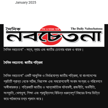
January 2025
দৈনিক নবচেতনা" - সত্য, ন্যায় এবং জাতীয় চেতনার ধারক ও বাহক।
দৈনিক নবচেতনা: জাতীয় পত্রিকা
দৈনিক নবচেতনা" একটি আধুনিক ও নির্ভরযোগ্য জাতীয় পত্রিকা, যা বাংলাদেশের
প্রতিটি প্রান্ত থেকে সঠিক, নিরপেক্ষ এবং সময়োপযোগী সংবাদ সংগ্রহ ও পরিবেশনে
অঙ্গীকারবদ্ধ। পত্রিকাটি জাতীয় ও আন্তর্জাতিক ঘটনাবলী, রাজনীতি, অর্থনীতি,
সংস্কৃতি, খেলাধুলা, শিক্ষা এবং প্রযুক্তিসহ বিভিন্ন গুরুত্বপূর্ণ বিষয়ের উপর ভিত্তি
করে পাঠকদের তথ্য প্রদান করে।