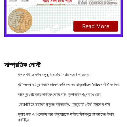
সাম্প্রতিক পোস্ট
নীলফামারীতে নদীর বালু চুরিতে বাঁধা দেয়ায় সংঘর্ষে আহত- ৬
শ্রীমঙ্গলের সাইফুর রহমান জাবেদ অর্জন করলেন আন্তর্জাতিক ‘গোল্ডেন কীস’ সম্মাননা
ফরিদপুর পৌরসভায় নাগরিক সেবায় গতি, প্রশাসনিক শৃঙ্খলায়ও জোর
নোয়াখালীতে লক্ষাধিক মানুষের মহাসমাবেশ, ‘হিজবুত তাওহীদ’ নিষিদ্ধের দাবি
জুলাই সনদ ও গণভোটের রায় বাস্তবায়নের দাবিতে দিনাজপুরে জামায়াতের বিশাল
গণমিছিল