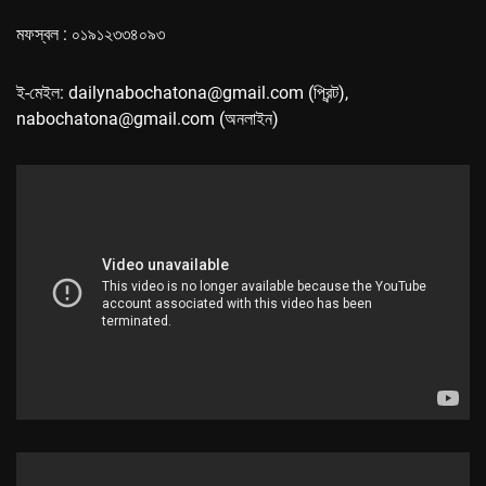
মফস্বল : ০১৯১২৩৩৪০৯৩
ই-মেইল: dailynabochatona@gmail.com (প্রিন্ট),
nabochatona@gmail.com (অনলাইন)