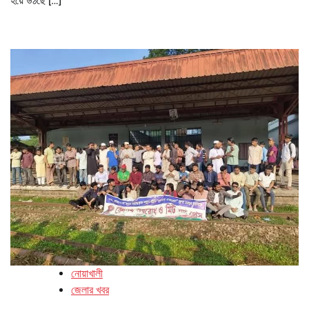
হয়ে উঠছে […]
নোয়াখালী
জেলার খবর