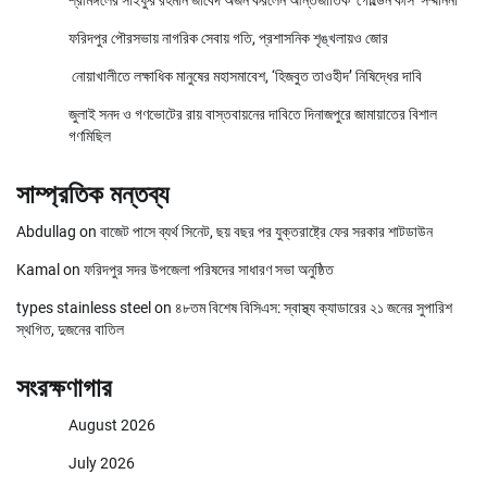
শ্রীমঙ্গলের সাইফুর রহমান জাবেদ অর্জন করলেন আন্তর্জাতিক ‘গোল্ডেন কীস’ সম্মাননা
ফরিদপুর পৌরসভায় নাগরিক সেবায় গতি, প্রশাসনিক শৃঙ্খলায়ও জোর
নোয়াখালীতে লক্ষাধিক মানুষের মহাসমাবেশ, ‘হিজবুত তাওহীদ’ নিষিদ্ধের দাবি
জুলাই সনদ ও গণভোটের রায় বাস্তবায়নের দাবিতে দিনাজপুরে জামায়াতের বিশাল
গণমিছিল
সাম্প্রতিক মন্তব্য
Abdullag
on
বাজেট পাসে ব্যর্থ সিনেট, ছয় বছর পর যুক্তরাষ্ট্রে ফের সরকার শাটডাউন
Kamal
on
ফরিদপুর সদর উপজেলা পরিষদের সাধারণ সভা অনুষ্ঠিত
types stainless steel
on
৪৮তম বিশেষ বিসিএস: স্বাস্থ্য ক্যাডারের ২১ জনের সুপারিশ
স্থগিত, দুজনের বাতিল
সংরক্ষণাগার
August 2026
July 2026