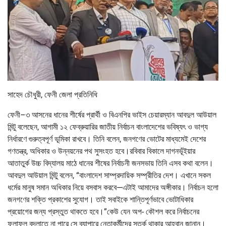
সাহেদ চৌধুরী, ফেনী জেলা প্রতিনিধি
ফেনী–৩ আসনের ধানের শীর্ষের প্রার্থী ও বিএনপির ভাইস চেয়ারম্যান আবদুল আউয়াল
মিন্টু বলেছেন, আগামী ১২ ফেব্রুয়ারির জাতীয় নির্বাচন বাংলাদেশের ভবিষ্যৎ ও ভাগ্য
নির্ধারণে গুরুত্বপূর্ণ ভূমিকা রাখবে। তিনি বলেন, জনগণের ভোটের মাধ্যমেই দেশের
গণতন্ত্র, অধিকার ও উন্নয়নের পথ সুসংহত হবে।রবিবার বিকালে দাগনভূঁইয়ার
আতাতুর্ক উচ্চ বিদ্যালয় মাঠে ধানের শীষের নির্বাচনী জনসভায় তিনি এসব কথা বলেন।
আবদুল আউয়াল মিন্টু বলেন, “বাংলাদেশ সাম্প্রদায়িক সম্প্রীতির দেশ। এখানে সকল
ধর্মের মানুষ সমান অধিকার নিয়ে বসবাস করবে—এটাই আমাদের অঙ্গীকার। নির্বাচন হলো
জনগণের শক্তি প্রকাশের সুযোগ। তাই সবাইকে শান্তিপূর্ণভাবে ভোটাধিকার
প্রয়োগের জন্য প্রস্তুত থাকতে হবে।”কেউ যেন অপ- কৌশল করে নির্বাচনের
ফলাফল বদলাতে না পারে সে ব্যাপারে নেতাকর্মীদের সতর্ক থাকার আহ্বান জানান।