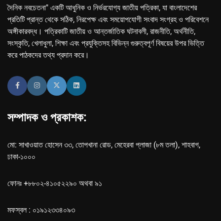
দৈনিক নবচেতনা" একটি আধুনিক ও নির্ভরযোগ্য জাতীয় পত্রিকা, যা বাংলাদেশের
প্রতিটি প্রান্ত থেকে সঠিক, নিরপেক্ষ এবং সময়োপযোগী সংবাদ সংগ্রহ ও পরিবেশনে
অঙ্গীকারবদ্ধ। পত্রিকাটি জাতীয় ও আন্তর্জাতিক ঘটনাবলী, রাজনীতি, অর্থনীতি,
সংস্কৃতি, খেলাধুলা, শিক্ষা এবং প্রযুক্তিসহ বিভিন্ন গুরুত্বপূর্ণ বিষয়ের উপর ভিত্তি
করে পাঠকদের তথ্য প্রদান করে।
সম্পাদক ও প্রকাশক:
মো: সাখাওয়াত হোসেন ৩৩, তোপখানা রোড, মেহেরবা প্লাজা (৮ম তলা), শাহবাগ,
ঢাকা-১০০০
ফোনঃ +৮৮০২-৪১০৫২২৯০ অথবা ৯১
মফস্বল : ০১৯১২৩৩৪০৯৩