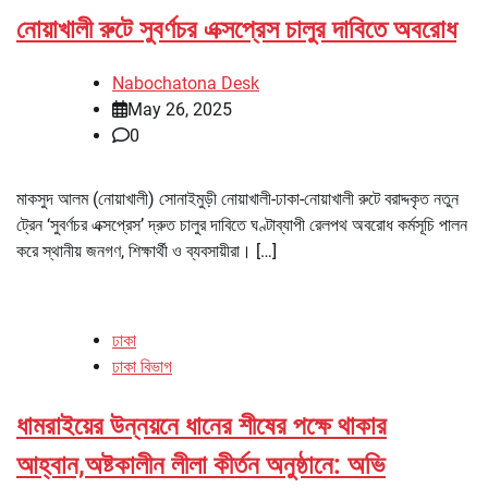
নোয়াখালী রুটে সুবর্ণচর এক্সপ্রেস চালুর দাবিতে অবরোধ
Nabochatona Desk
May 26, 2025
0
মাকসুদ আলম (নোয়াখালী) সোনাইমুড়ী নোয়াখালী-ঢাকা-নোয়াখালী রুটে বরাদ্দকৃত নতুন
ট্রেন ‘সুবর্ণচর এক্সপ্রেস’ দ্রুত চালুর দাবিতে ঘণ্টাব্যাপী রেলপথ অবরোধ কর্মসূচি পালন
করে স্থানীয় জনগণ, শিক্ষার্থী ও ব্যবসায়ীরা। […]
ঢাকা
ঢাকা বিভাগ
ধামরাইয়ের উন্নয়নে ধানের শীষের পক্ষে থাকার
আহ্বান,অষ্টকালীন লীলা কীর্তন অনুষ্ঠানে: অভি