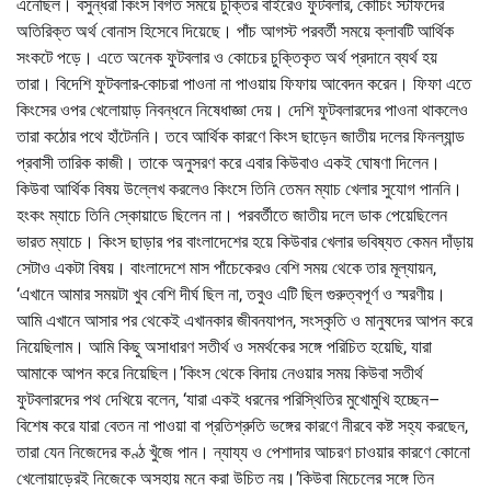
এনেছিল। বসুন্ধরা কিংস বিগত সময়ে চুক্তির বাইরেও ফুটবলার, কোচিং স্টাফদের
অতিরিক্ত অর্থ বোনাস হিসেবে দিয়েছে। পাঁচ আগস্ট পরবর্তী সময়ে ক্লাবটি আর্থিক
সংকটে পড়ে। এতে অনেক ফুটবলার ও কোচের চুক্তিকৃত অর্থ প্রদানে ব্যর্থ হয়
তারা। বিদেশি ফুটবলার-কোচরা পাওনা না পাওয়ায় ফিফায় আবেদন করেন। ফিফা এতে
কিংসের ওপর খেলোয়াড় নিবন্ধনে নিষেধাজ্ঞা দেয়। দেশি ফুটবলারদের পাওনা থাকলেও
তারা কঠোর পথে হাঁটেননি। তবে আর্থিক কারণে কিংস ছাড়েন জাতীয় দলের ফিনল্যান্ড
প্রবাসী তারিক কাজী। তাকে অনুসরণ করে এবার কিউবাও একই ঘোষণা দিলেন।
কিউবা আর্থিক বিষয় উল্লেখ করলেও কিংসে তিনি তেমন ম্যাচ খেলার সুযোগ পাননি।
হংকং ম্যাচে তিনি স্কোয়াডে ছিলেন না। পরবর্তীতে জাতীয় দলে ডাক পেয়েছিলেন
ভারত ম্যাচে। কিংস ছাড়ার পর বাংলাদেশের হয়ে কিউবার খেলার ভবিষ্যত কেমন দাঁড়ায়
সেটাও একটা বিষয়। বাংলাদেশে মাস পাঁচেকেরও বেশি সময় থেকে তার মূল্যায়ন,
‘এখানে আমার সময়টা খুব বেশি দীর্ঘ ছিল না, তবুও এটি ছিল গুরুত্বপূর্ণ ও স্মরণীয়।
আমি এখানে আসার পর থেকেই এখানকার জীবনযাপন, সংস্কৃতি ও মানুষদের আপন করে
নিয়েছিলাম। আমি কিছু অসাধারণ সতীর্থ ও সমর্থকের সঙ্গে পরিচিত হয়েছি, যারা
আমাকে আপন করে নিয়েছিল।’কিংস থেকে বিদায় নেওয়ার সময় কিউবা সতীর্থ
ফুটবলারদের পথ দেখিয়ে বলেন, ‘যারা একই ধরনের পরিস্থিতির মুখোমুখি হচ্ছেন–
বিশেষ করে যারা বেতন না পাওয়া বা প্রতিশ্রুতি ভঙ্গের কারণে নীরবে কষ্ট সহ্য করছেন,
তারা যেন নিজেদের কণ্ঠ খুঁজে পান। ন্যায্য ও পেশাদার আচরণ চাওয়ার কারণে কোনো
খেলোয়াড়েরই নিজেকে অসহায় মনে করা উচিত নয়।’কিউবা মিচেলের সঙ্গে তিন