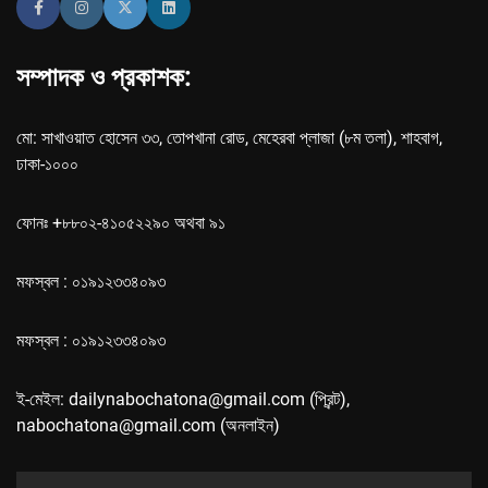
সম্পাদক ও প্রকাশক:
মো: সাখাওয়াত হোসেন ৩৩, তোপখানা রোড, মেহেরবা প্লাজা (৮ম তলা), শাহবাগ,
ঢাকা-১০০০
ফোনঃ +৮৮০২-৪১০৫২২৯০ অথবা ৯১
মফস্বল : ০১৯১২৩৩৪০৯৩
মফস্বল : ০১৯১২৩৩৪০৯৩
ই-মেইল: dailynabochatona@gmail.com (প্রিন্ট),
nabochatona@gmail.com (অনলাইন)