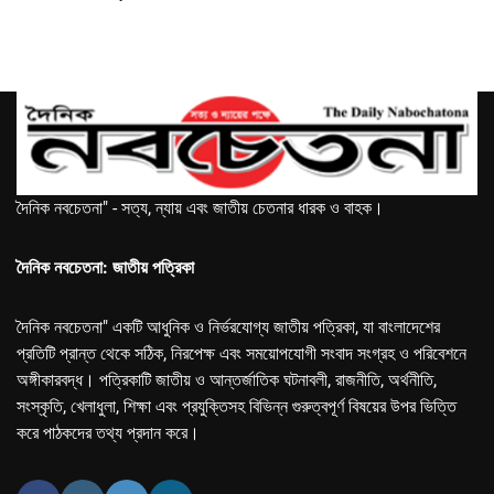
দৈনিক নবচেতনা" - সত্য, ন্যায় এবং জাতীয় চেতনার ধারক ও বাহক।
দৈনিক নবচেতনা: জাতীয় পত্রিকা
দৈনিক নবচেতনা" একটি আধুনিক ও নির্ভরযোগ্য জাতীয় পত্রিকা, যা বাংলাদেশের
প্রতিটি প্রান্ত থেকে সঠিক, নিরপেক্ষ এবং সময়োপযোগী সংবাদ সংগ্রহ ও পরিবেশনে
অঙ্গীকারবদ্ধ। পত্রিকাটি জাতীয় ও আন্তর্জাতিক ঘটনাবলী, রাজনীতি, অর্থনীতি,
সংস্কৃতি, খেলাধুলা, শিক্ষা এবং প্রযুক্তিসহ বিভিন্ন গুরুত্বপূর্ণ বিষয়ের উপর ভিত্তি
করে পাঠকদের তথ্য প্রদান করে।