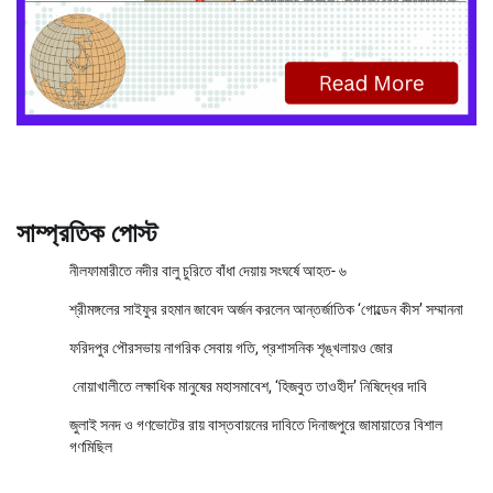
সাম্প্রতিক পোস্ট
নীলফামারীতে নদীর বালু চুরিতে বাঁধা দেয়ায় সংঘর্ষে আহত- ৬
শ্রীমঙ্গলের সাইফুর রহমান জাবেদ অর্জন করলেন আন্তর্জাতিক ‘গোল্ডেন কীস’ সম্মাননা
ফরিদপুর পৌরসভায় নাগরিক সেবায় গতি, প্রশাসনিক শৃঙ্খলায়ও জোর
নোয়াখালীতে লক্ষাধিক মানুষের মহাসমাবেশ, ‘হিজবুত তাওহীদ’ নিষিদ্ধের দাবি
জুলাই সনদ ও গণভোটের রায় বাস্তবায়নের দাবিতে দিনাজপুরে জামায়াতের বিশাল
গণমিছিল