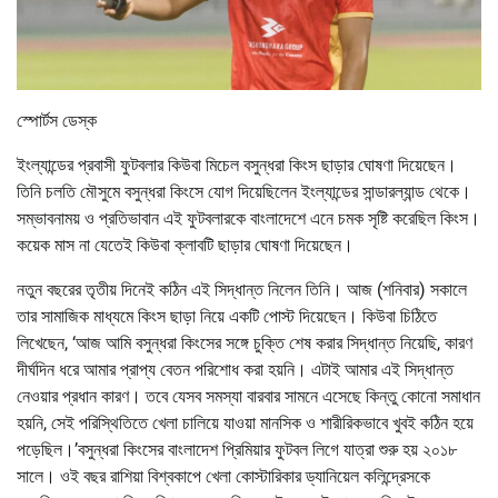
স্পোর্টস ডেস্ক
ইংল্যান্ডের প্রবাসী ফুটবলার কিউবা মিচেল বসুন্ধরা কিংস ছাড়ার ঘোষণা দিয়েছেন।
তিনি চলতি মৌসুমে বসুন্ধরা কিংসে যোগ দিয়েছিলেন ইংল্যান্ডের সান্ডারল্যান্ড থেকে।
সম্ভাবনাময় ও প্রতিভাবান এই ফুটবলারকে বাংলাদেশে এনে চমক সৃষ্টি করেছিল কিংস।
কয়েক মাস না যেতেই কিউবা ক্লাবটি ছাড়ার ঘোষণা দিয়েছেন।
নতুন বছরের তৃতীয় দিনেই কঠিন এই সিদ্ধান্ত নিলেন তিনি। আজ (শনিবার) সকালে
তার সামাজিক মাধ্যমে কিংস ছাড়া নিয়ে একটি পোস্ট দিয়েছেন। কিউবা চিঠিতে
লিখেছেন, ‘আজ আমি বসুন্ধরা কিংসের সঙ্গে চুক্তি শেষ করার সিদ্ধান্ত নিয়েছি, কারণ
দীর্ঘদিন ধরে আমার প্রাপ্য বেতন পরিশোধ করা হয়নি। এটাই আমার এই সিদ্ধান্ত
নেওয়ার প্রধান কারণ। তবে যেসব সমস্যা বারবার সামনে এসেছে কিন্তু কোনো সমাধান
হয়নি, সেই পরিস্থিতিতে খেলা চালিয়ে যাওয়া মানসিক ও শারীরিকভাবে খুবই কঠিন হয়ে
পড়েছিল।’বসুন্ধরা কিংসের বাংলাদেশ প্রিমিয়ার ফুটবল লিগে যাত্রা শুরু হয় ২০১৮
সালে। ওই বছর রাশিয়া বিশ্বকাপে খেলা কোস্টারিকার ড্যানিয়েল কলিন্দ্রেসকে