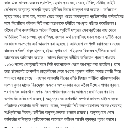
কাজ এবং সাবেক মেয়রের ল্যাপটপ, ড্রোন ক্যামেরা, চেয়ার, টেবিল, মনিটর, আইটি
মেশিনসহ অন্যান্য সামগ্রী ক্রয়ে দুর্নীতির বিষয়ে উল্লেখ করা হয়েছে। অভিযোগ
সূত্রে আরও জানা যায়, সাবেক মেয়র আবুল খায়ের আবদুল্লাহ প্রতিষ্ঠানটির কর্মকর্তাদের
সঙ্গে মিলেমিশে বরিশাল সিটি করপোরেশনকে দুর্নীতির আখড়ায় পরিণত করেছিলেন।
তাঁদের যৌথ কারসাজিতে অবৈধ নিয়োগ, প্রতিটি দপ্তরে সেবাগ্রহীতার কাছ থেকে
অতিরিক্ত টাকা নেওয়া, ঘুষ বাণিজ্য, ব্যাপক অর্থ লোপাটসহ সকল ধরনের দুর্নীতি করে
সরকার ও জনগণের অর্থ আত্মসাৎ করা হয়েছে। অভিযোগ সংশ্লিষ্ট ব্যক্তিদের মধ্যে
রাজস্ব কর্মকর্তা বাবুল হালদার, ট্রেড সুপার মো. শহিদুলের বিরুদ্ধে দুর্নীতির ও অর্থ
আত্মসাতের অভিযোগ রয়েছে। তাদের বিরুদ্ধে দুর্নীতির অভিযোগ প্রমাণ পাওয়ায়
২০২৩ সালের ফেব্রুয়ারি মাসে সিটি করপোরেশন থেকে বরখাস্ত করা হয়েছিল। তবে
তারা দুইজনেই তৎকালীন ছাত্রলীগের নেতা হওয়ার প্রভাব খাটিয়ে আবার চাকরি ফিরে
পান বলে জানা গেছে। এছাড়া আওয়ামী লীগের ঘনিষ্ঠ হিসাবে পরিচিত পরিসংখ্যানবিদ
স্বপন কুমার দাসের বিরুদ্ধেও ক্ষমতার অপব্যবহার করে অবৈধ উচ্ছেদ শাখার প্রধান,
প্রশাসনিক কর্মকর্তা ও মশক নিধন শাখার প্রধান পদ আগলে রেখে দিনের পর দিন
অপকর্মের অভিযোগ রয়েছে। অনুসন্ধানের অগ্রগতি সম্পর্কে জানতে চাইলে দুদক
পরিচালক মোজাহার আলী সরদার বলেন, সম্প্রতি সিটি করপোরেশনের সাবেক মেয়রসহ
সংশ্লিষ্টদের বিরুদ্ধে দুর্নীতির অনুসন্ধানকাজ চলমান রয়েছে। অনুসন্ধানে শেষে
কর্মকর্তার দাখিলকৃত প্রতিবেদনের আলোকে কমিশন আইনি ব্যবস্থা গ্রহণ করবে।