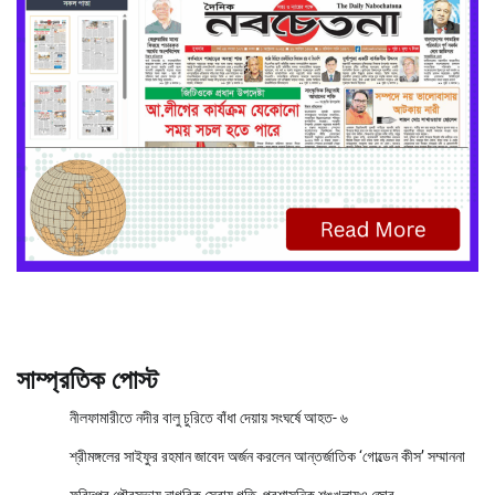
সাম্প্রতিক পোস্ট
নীলফামারীতে নদীর বালু চুরিতে বাঁধা দেয়ায় সংঘর্ষে আহত- ৬
শ্রীমঙ্গলের সাইফুর রহমান জাবেদ অর্জন করলেন আন্তর্জাতিক ‘গোল্ডেন কীস’ সম্মাননা
ফরিদপুর পৌরসভায় নাগরিক সেবায় গতি, প্রশাসনিক শৃঙ্খলায়ও জোর