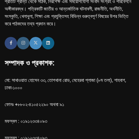
প্রতিটি প্রান্ত থেকে সঠিক, নিরপেক্ষ এবং সময়োপযোগী সংবাদ সংগ্রহ ও পরিবেশনে
অঙ্গীকারবদ্ধ। পত্রিকাটি জাতীয় ও আন্তর্জাতিক ঘটনাবলী, রাজনীতি, অর্থনীতি,
সংস্কৃতি, খেলাধুলা, শিক্ষা এবং প্রযুক্তিসহ বিভিন্ন গুরুত্বপূর্ণ বিষয়ের উপর ভিত্তি
করে পাঠকদের তথ্য প্রদান করে।
সম্পাদক ও প্রকাশক:
মো: সাখাওয়াত হোসেন ৩৩, তোপখানা রোড, মেহেরবা প্লাজা (৮ম তলা), শাহবাগ,
ঢাকা-১০০০
ফোনঃ +৮৮০২-৪১০৫২২৯০ অথবা ৯১
মফস্বল : ০১৯১২৩৩৪০৯৩
মফস্বল : ০১৯১২৩৩৪০৯৩