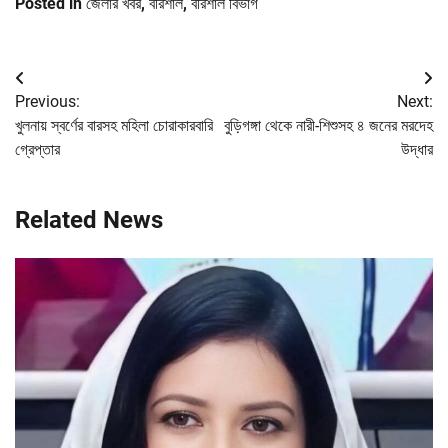
Posted in
জেলার খবর
,
বরিশাল
,
বরিশাল বিভাগ
Post
Previous:
Next:
navigation
খুলনায় স্বর্ণের বারসহ মহিলা চোরাকারবারি
বুড়িগঙ্গা থেকে নারী-শিশুসহ ৪ জনের মরদেহ
গ্রেপ্তার
উদ্ধার
Related News