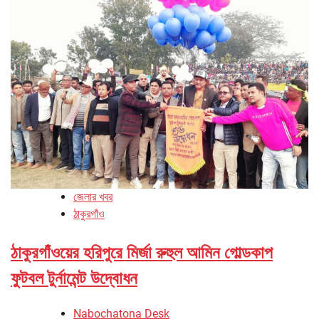
জেলার খবর
ঠাকুরগাঁও
ঠাকুরগাঁওয়ের হরিপুরে মির্জা রুহুল আমিন গোল্ডকাপ
ফুটবল টুর্নামেন্ট উদ্বোধন
Nabochatona Desk