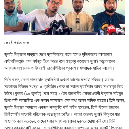
জ্যেষ্ঠ প্রতিবেদক
জুলাই বিপ্লবের মাধ্যমে দেশে ফ্যাসিবাদের পতন হলেও মুজিববাদের কালচারাল
এস্টাবলিশমেন্ট এখন পর্যন্ত টিকে আছে বলে মন্তব্য করেছেন জুলাই আন্দোলনের
অন্যতম সমন্বয়ক ও ইসলামী ছাত্রশিবিরের প্রকাশনা সম্পাদক সাদিক কায়েম।
তিনি বলেন, দেশে কালচারাল ফ্যাসিস্টরা এখনো আগের মতোই সক্রিয়। তাদের
সরকারের বিভিন্ন সংস্থা ও প্রতিষ্ঠান থেকে না সরালে ফ্যাসিবাদ আবার মাথাচাড়া দিয়ে
উঠবে।বুধবার (৩০ জুলাই) বেলা সাড়ে ১১টায় রাজধানীর সোহরাওয়ার্দী উদ্যানে সাইমুম
শিল্পগোষ্ঠী আয়োজিত এক সংবাদ সম্মেলনে এসব কথা বলেন সাদিক কায়েম।তিনি বলেন,
জুলাই বিপ্লবে আমাদের একজন সংস্কৃতি কর্মী শহীদ হয়েছেন, তিনি ছিলেন উচ্চারণ
শিল্পীগোষ্ঠীর সহকারী পরিচালক আব্দুল্লাহ তাহির। আমরা তারসহ জুলাই বিপ্লবে যারা
শাহাদাত বরণ করেছেন, তাদের সবার জন্য আল্লাহর দরবারে দোয়া করি যেন তিনি
তাদের জান্নাতবাসী করেন। ছাত্রশিবিরের প্রকাশনা সম্পাদক বলেন, জুলাই বিপ্লবের