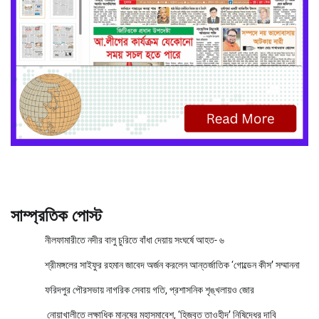
সাম্প্রতিক পোস্ট
নীলফামারীতে নদীর বালু চুরিতে বাঁধা দেয়ায় সংঘর্ষে আহত- ৬
শ্রীমঙ্গলের সাইফুর রহমান জাবেদ অর্জন করলেন আন্তর্জাতিক ‘গোল্ডেন কীস’ সম্মাননা
ফরিদপুর পৌরসভায় নাগরিক সেবায় গতি, প্রশাসনিক শৃঙ্খলায়ও জোর
নোয়াখালীতে লক্ষাধিক মানুষের মহাসমাবেশ, ‘হিজবুত তাওহীদ’ নিষিদ্ধের দাবি