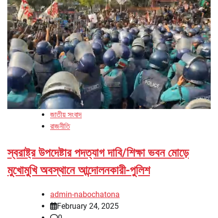
জাতীয় সংবাদ
রাজনীতি
স্বরাষ্ট্র উপদেষ্টার পদত্যাগ দাবি/শিক্ষা ভবন মোড়ে
মুখোমুখি অবস্থানে আন্দোলনকারী-পুলিশ
admin-nabochatona
February 24, 2025
0