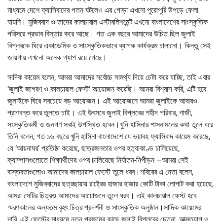
মাধ্যমে দেশে ফ্যাসিবাদের পতন ঘটলেও এর গোড়া এখনো পুরোপুরি উপড়ে ফেলা
যায়নি। মুজিববাদ ও তাদের কালচারাল এস্টাবলিশমেন্ট এখনো বাংলাদেশের সাংস্কৃতিক
পরিসরে প্রভাব বিস্তার করে আছে। গত এক বছরে আমাদের উচিত ছিল জুলাই
বিপ্লবকে ঘিরে একাডেমিক ও সাংস্কৃতিকভাবে ব্যাপক কার্যক্রম চালানো। কিন্তু সেই
জায়গায় এখনো অনেক গ্যাপ রয়ে গেছে।
সাদিক কায়েম বলেন, আমরা আমাদের সর্বোচ্চ সামর্থ্য দিয়ে চেষ্টা করে যাচ্ছি, তাই এবার
‘জুলাই জাগরণ ও কালচারাল ফেস্ট’ আয়োজন করেছি। আমরা বিশ্বাস করি, এটি হবে
জুলাইকে ঘিরে সবচেয়ে বড় আয়োজন। এই আয়োজনে আমরা জুলাইকে আবারও
প্রাণবন্ত করে তুলতে চাই। এই উৎসবে জুলাই বিপ্লবের শহীদ পরিবার, গাজী,
সংস্কৃতিকর্মী ও জনগণ সবাই উপস্থিত হবেন।খুনি হাসিনার শাসনামলের কথা তুলে ধরে
তিনি বলেন, গত ১৬ বছরে খুনি হাসিনা বাংলাদেশে যে ভয়াবহ ফ্যাসিবাদ কায়েম করেছে,
যে ‘আয়নাঘর’ প্রতিষ্ঠা করেছে, ছাত্রজনতার ওপর হত্যাকাণ্ড চালিয়েছে,
ক্যাম্পাসগুলোতে শিক্ষার্থীদের ওপর চালিয়েছে নির্যাতন-নিপীড়ন –আমরা সেই
বাস্তবতাগুলোও আমাদের কালচারাল ফেস্টে তুলে ধরব।শবিরের এ নেতা বলেন,
বাংলাদেশে মুজিববাদের ছত্রছায়ায় রাষ্ট্রের হাজার হাজার কোটি টাকা লোপাট করা হয়েছে,
আমরা সেটির চিত্রও আমাদের আয়োজনে তুলে ধরব। এই কালচারাল ফেস্ট হবে
স্মরণকালের অন্যতম বৃহৎ চিত্র প্রদর্শনী ও সাংস্কৃতিক অনুষ্ঠান।সাদিক কায়েমের
দাবি, এই ফেস্টের মাধ্যমে নতুন প্রজন্মের কাছে জুলাই বিপ্লবের চেতনা, আত্মত্যাগ ও