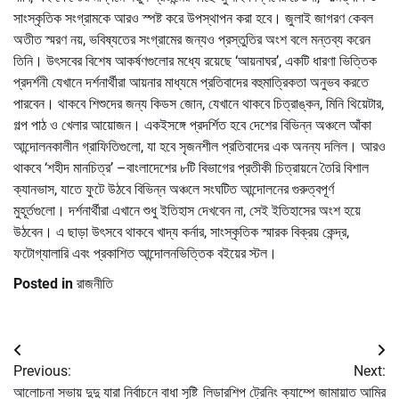
সাংস্কৃতিক সংগ্রামকে আরও স্পষ্ট করে উপস্থাপন করা হবে। জুলাই জাগরণ কেবল
অতীত স্মরণ নয়, ভবিষ্যতের সংগ্রামের জন্যও প্রস্তুতির অংশ বলে মন্তব্য করেন
তিনি। উৎসবের বিশেষ আকর্ষণগুলোর মধ্যে রয়েছে ‘আয়নাঘর’, একটি ধারণা ভিত্তিক
প্রদর্শনী যেখানে দর্শনার্থীরা আয়নার মাধ্যমে প্রতিবাদের বহুমাত্রিকতা অনুভব করতে
পারবেন। থাকবে শিশুদের জন্য কিডস জোন, যেখানে থাকবে চিত্রাঙ্কন, মিনি থিয়েটার,
গল্প পাঠ ও খেলার আয়োজন। একইসঙ্গে প্রদর্শিত হবে দেশের বিভিন্ন অঞ্চলে আঁকা
আন্দোলনকালীন গ্রাফিতিগুলো, যা হবে সৃজনশীল প্রতিবাদের এক অনন্য দলিল। আরও
থাকবে ‘শহীদ মানচিত্র’ –বাংলাদেশের ৮টি বিভাগের প্রতীকী চিত্রায়নে তৈরি বিশাল
ক্যানভাস, যাতে ফুটে উঠবে বিভিন্ন অঞ্চলে সংঘটিত আন্দোলনের গুরুত্বপূর্ণ
মুহূর্তগুলো। দর্শনার্থীরা এখানে শুধু ইতিহাস দেখবেন না, সেই ইতিহাসের অংশ হয়ে
উঠবেন। এ ছাড়া উৎসবে থাকবে খাদ্য কর্নার, সাংস্কৃতিক স্মারক বিক্রয় কেন্দ্র,
ফটোগ্যালারি এবং প্রকাশিত আন্দোলনভিত্তিক বইয়ের স্টল।
Posted in
রাজনীতি
Post
Previous:
Next:
navigation
আলোচনা সভায় দুদু যারা নির্বাচনে বাধা সৃষ্টি
লিডারশিপ ট্রেনিং ক্যাম্পে জামায়াত আমির