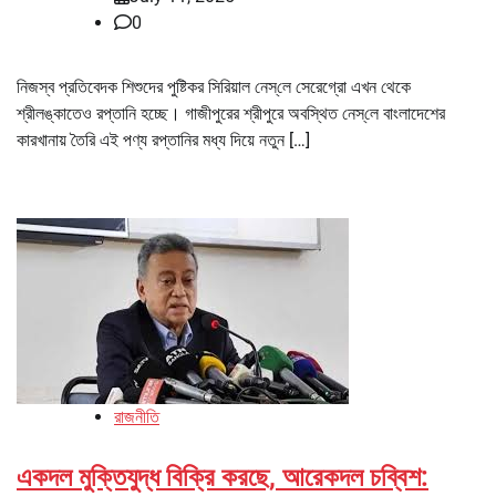
0
নিজস্ব প্রতিবেদক শিশুদের পুষ্টিকর সিরিয়াল নেস্‌লে সেরেগ্রো এখন থেকে
শ্রীলঙ্কাতেও রপ্তানি হচ্ছে। গাজীপুরের শ্রীপুরে অবস্থিত নেস্‌লে বাংলাদেশের
কারখানায় তৈরি এই পণ্য রপ্তানির মধ্য দিয়ে নতুন […]
রাজনীতি
একদল মুক্তিযুদ্ধ বিক্রি করছে, আরেকদল চব্বিশ: