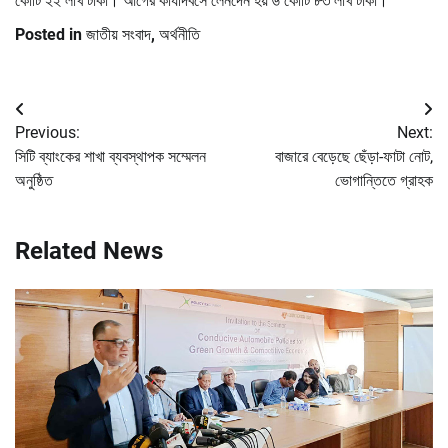
কোটি ২২ লাখ টাকা। আগের কার্যদিবসে লেনদেন হয় ৬ কোটি ৮৩ লাখ টাকা।
Posted in
জাতীয় সংবাদ
,
অর্থনীতি
Post
Previous:
Next:
navigation
সিটি ব্যাংকের শাখা ব্যবস্থাপক সম্মেলন
বাজারে বেড়েছে ছেঁড়া-ফাটা নোট,
অনুষ্ঠিত
ভোগান্তিতে গ্রাহক
Related News