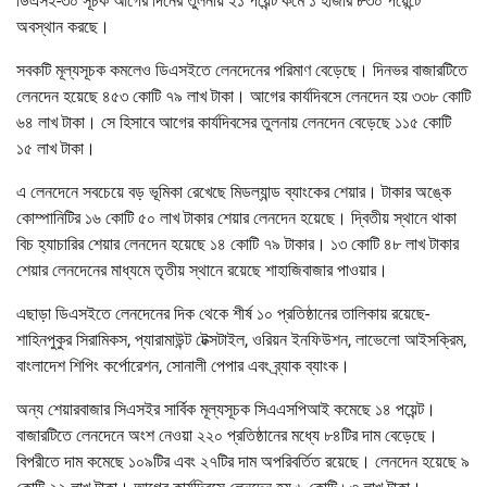
ডিএসই-৩০ সূচক আগের দিনের তুলনায় ২১ পয়েন্ট কমে ১ হাজার ৮৩০ পয়েন্টে
অবস্থান করছে।
সবকটি মূল্যসূচক কমলেও ডিএসইতে লেনদেনের পরিমাণ বেড়েছে। দিনভর বাজারটিতে
লেনদেন হয়েছে ৪৫৩ কোটি ৭৯ লাখ টাকা। আগের কার্যদিবসে লেনদেন হয় ৩৩৮ কোটি
৬৪ লাখ টাকা। সে হিসাবে আগের কার্যদিবসের তুলনায় লেনদেন বেড়েছে ১১৫ কোটি
১৫ লাখ টাকা।
এ লেনদেনে সবচেয়ে বড় ভূমিকা রেখেছে মিডল্যান্ড ব্যাংকের শেয়ার। টাকার অঙ্কে
কোম্পানিটির ১৬ কোটি ৫০ লাখ টাকার শেয়ার লেনদেন হয়েছে। দ্বিতীয় স্থানে থাকা
বিচ হ্যাচারির শেয়ার লেনদেন হয়েছে ১৪ কোটি ৭৯ টাকার। ১৩ কোটি ৪৮ লাখ টাকার
শেয়ার লেনদেনের মাধ্যমে তৃতীয় স্থানে রয়েছে শাহাজিবাজার পাওয়ার।
এছাড়া ডিএসইতে লেনদেনের দিক থেকে শীর্ষ ১০ প্রতিষ্ঠানের তালিকায় রয়েছে-
শাহিনপুকুর সিরামিকস, প্যারামাউন্ট টেক্সটাইল, ওরিয়ন ইনফিউশন, লাভেলো আইসক্রিম,
বাংলাদেশ শিপিং কর্পোরেশন, সোনালী পেপার এবং ব্র্যাক ব্যাংক।
অন্য শেয়ারবাজার সিএসইর সার্বিক মূল্যসূচক সিএএসপিআই কমেছে ১৪ পয়েন্ট।
বাজারটিতে লেনদেনে অংশ নেওয়া ২২০ প্রতিষ্ঠানের মধ্যে ৮৪টির দাম বেড়েছে।
বিপরীতে দাম কমেছে ১০৯টির এবং ২৭টির দাম অপরিবর্তিত রয়েছে। লেনদেন হয়েছে ৯