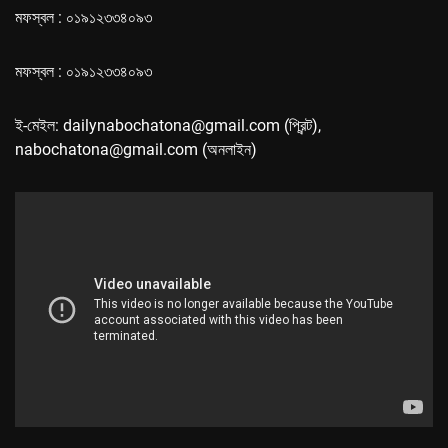
মফস্বল : ০১৯১২৩৩৪০৯৩
মফস্বল : ০১৯১২৩৩৪০৯৩
ই-মেইল: dailynabochatona@gmail.com (প্রিন্ট),
nabochatona@gmail.com (অনলাইন)