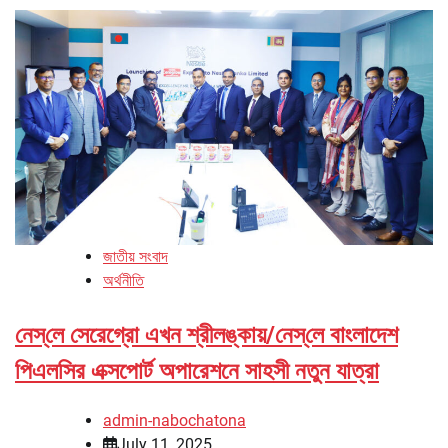
জাতীয় সংবাদ
অর্থনীতি
নেস্‌লে সেরেগ্রো এখন শ্রীলঙ্কায়/নেস্‌লে বাংলাদেশ
পিএলসির এক্সপোর্ট অপারেশনে সাহসী নতুন যাত্রা
admin-nabochatona
July 11, 2025