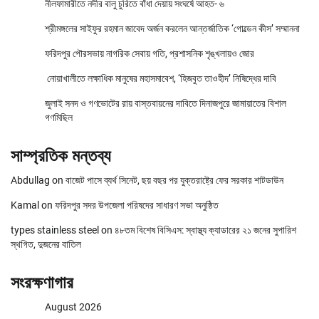
নীলফামারীতে নদীর বালু চুরিতে বাঁধা দেয়ায় সংঘর্ষে আহত- ৬
শ্রীমঙ্গলের সাইফুর রহমান জাবেদ অর্জন করলেন আন্তর্জাতিক ‘গোল্ডেন কীস’ সম্মাননা
ফরিদপুর পৌরসভায় নাগরিক সেবায় গতি, প্রশাসনিক শৃঙ্খলায়ও জোর
নোয়াখালীতে লক্ষাধিক মানুষের মহাসমাবেশ, ‘হিজবুত তাওহীদ’ নিষিদ্ধের দাবি
জুলাই সনদ ও গণভোটের রায় বাস্তবায়নের দাবিতে দিনাজপুরে জামায়াতের বিশাল
গণমিছিল
সাম্প্রতিক মন্তব্য
Abdullag
on
বাজেট পাসে ব্যর্থ সিনেট, ছয় বছর পর যুক্তরাষ্ট্রে ফের সরকার শাটডাউন
Kamal
on
ফরিদপুর সদর উপজেলা পরিষদের সাধারণ সভা অনুষ্ঠিত
types stainless steel
on
৪৮তম বিশেষ বিসিএস: স্বাস্থ্য ক্যাডারের ২১ জনের সুপারিশ
স্থগিত, দুজনের বাতিল
সংরক্ষণাগার
August 2026