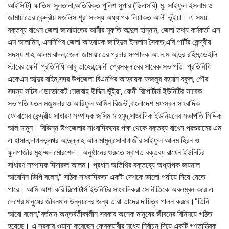
আইসিটি) ফাতিমা সুলতানা,অতিরিক্ত পুলিশ সুপার (ডিএসবি) মু. সাইফুল ইসলাম ও
জামায়াতের কেন্দ্রীয় মজলিস শূরা সদস্য অধ্যাপক লিয়াকত আলী ভূঁইয়া। এ সময়
বক্তব্য রাখেন জেলা জামায়াতের আমীর মুফতি আব্দুল হান্নান, জেলা তথ্য কর্মকর্তা এস
এম আলামিন, এনসিপির জেলা আহবায়ক জাহিদুল ইসলাম সৈকত,এবি পার্টির কেন্দ্রীয়
সদস্য শাহ আলম বাদল,জেলা জামায়াতের প্রচার সম্পাদক আ.ন.ম আব্দুর রহিম,ডেইলি
স্টারের ফেনী প্রতিনিধি আবু তাহের,ফেনী প্রেসক্লাবের সাবেক সভাপতি প্রতিনিধি
একেএম আব্দুর রহিম,সদর উপজেলা বিএনপির আহবায়ক ফজলুর রহমান বকুল, পৌর
সদস্য সচিব এডভোকেট মেজবাহ উদ্দিন ভূঁইয়া, ফেনী রিপোর্টার্স ইউনিটির সাবেক
সভাপতি যতন মজুমদার ও আরিফুল আমিন রিজভী,বাংলাদেশ মফস্বল সাংবাদিক
ফোরামের কেন্দ্রীয় সাধারণ সম্পাদক জসিম মাহমুদ,সাংবাদিক ইউনিয়নের সভাপতি সিদ্দিক
আল মামুন। বিভিন্ন উপজেলার সাংবাদিকদের পক্ষ থেকে বক্তব্য রাখেন পরশুরামের এম
এ হাসান,দাগনভূঞার আব্দুল্লাহ আল মামুন,সোনাগাজীর সাইফুল আলম হিরন ও
ফুলগাজীর মুহাম্মদ মোরশেদ। অনুষ্ঠানের শুরুতে স্বাগত বক্তব্য রাখেন ইউনিটির
সাধারণ সম্পাদক দিদারুল আলম। প্রধান অতিথির বক্তব্যে অধ্যাপক জয়নাল
আবেদিন ভিপি বলেন,“ সঠিক সাংবাদিকতা একটা দেশকে ভালো পর্যায়ে নিয়ে যেতে
পারে। আমি আশা করি রিপোর্টার্স ইউনিটির সাংবাদিকরা সে নীতিকে অবলম্বন করে এ
দেশের মানুষের জীবনমান উন্নয়নের জন্য তারা তাদের দায়িত্ব পালন করবে।”তিনি
আরো বলেন,“বর্তমান অন্তর্বর্তীকালীন সরকার অনেক মানুষের জীবনের বিনিময়ে গঠিত
হয়েছে। এ সরকার ওয়াদা করেছেন ফেব্রুয়ারীর মধ্যে নির্বাচন দিয়ে একটি গণতান্ত্রিক