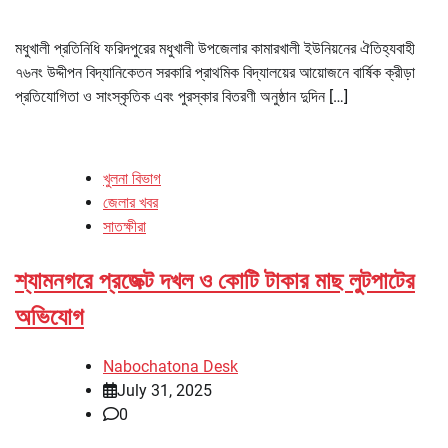
মধুখালী প্রতিনিধি ফরিদপুরের মধুখালী উপজেলার কামারখালী ইউনিয়নের ঐতিহ্যবাহী
৭৬নং উদ্দীপন বিদ্যানিকেতন সরকারি প্রাথমিক বিদ্যালয়ের আয়োজনে বার্ষিক ক্রীড়া
প্রতিযোগিতা ও সাংস্কৃতিক এবং পুরস্কার বিতরণী অনুষ্ঠান দুদিন […]
খুলনা বিভাগ
জেলার খবর
সাতক্ষীরা
শ্যামনগরে প্রজেক্ট দখল ও কোটি টাকার মাছ লুটপাটের
অভিযোগ
Nabochatona Desk
July 31, 2025
0