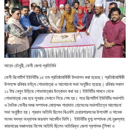
সাহেদ চৌধুরী, ফেনী জেলা প্রতিনিধি
ফেনী রিপোর্টার্স ইউনিটির ১৫ তম প্রতিষ্ঠাবার্ষিকী উদযাপন করা হয়েছে। প্রতিষ্ঠাবার্ষিকী
উপলক্ষে রবিবার বর্ণাঢ্য শোভাযাত্রা ও আলোচনা সভা অনুষ্ঠিত হয়েছে। রবিবার সকাল
১১ টায় বেলুন উড়িয়ে শোভাযাত্রার উদ্বোধন করা হয়। ইউনিটির সামনে থেকে
শোভাযাত্রা বের হয়ে পুনরায় সেখানে গিয়ে শেষ হয়। পরে রিপোর্টার্স ইউনিটির সভাপতি
ও দৈনিক ফেনীর সময় সম্পাদক মোহাম্মদ শাহাদাত হোসেনের সভাপতিত্বে আলোচনা
সভা অনুষ্ঠিত হয়। প্রধান অতিথি ছিলেন বিএনপি চেয়ারপারসনের উপদেষ্টা ও সাবেক
সংসদ সদস্য অধ্যাপক জয়নাল আবেদীন ভিপি। ইউনিটির যুগ্ম সম্পাদক মো.নুরুল্লাহ
কায়সারের সঞ্চালনায় বিশেষ অতিথি ছিলেন অতিরিক্ত জেলা প্রশাসক (শিক্ষা ও