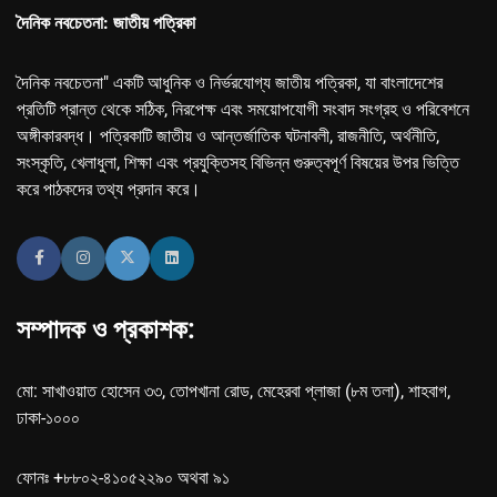
দৈনিক নবচেতনা: জাতীয় পত্রিকা
দৈনিক নবচেতনা" একটি আধুনিক ও নির্ভরযোগ্য জাতীয় পত্রিকা, যা বাংলাদেশের
প্রতিটি প্রান্ত থেকে সঠিক, নিরপেক্ষ এবং সময়োপযোগী সংবাদ সংগ্রহ ও পরিবেশনে
অঙ্গীকারবদ্ধ। পত্রিকাটি জাতীয় ও আন্তর্জাতিক ঘটনাবলী, রাজনীতি, অর্থনীতি,
সংস্কৃতি, খেলাধুলা, শিক্ষা এবং প্রযুক্তিসহ বিভিন্ন গুরুত্বপূর্ণ বিষয়ের উপর ভিত্তি
করে পাঠকদের তথ্য প্রদান করে।
সম্পাদক ও প্রকাশক:
মো: সাখাওয়াত হোসেন ৩৩, তোপখানা রোড, মেহেরবা প্লাজা (৮ম তলা), শাহবাগ,
ঢাকা-১০০০
ফোনঃ +৮৮০২-৪১০৫২২৯০ অথবা ৯১