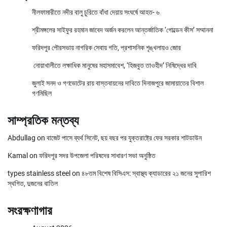
নীলফামারীতে নদীর বালু চুরিতে বাঁধা দেয়ায় সংঘর্ষে আহত- ৬
শ্রীমঙ্গলের সাইফুর রহমান জাবেদ অর্জন করলেন আন্তর্জাতিক ‘গোল্ডেন কীস’ সম্মাননা
ফরিদপুর পৌরসভায় নাগরিক সেবায় গতি, প্রশাসনিক শৃঙ্খলায়ও জোর
নোয়াখালীতে লক্ষাধিক মানুষের মহাসমাবেশ, ‘হিজবুত তাওহীদ’ নিষিদ্ধের দাবি
জুলাই সনদ ও গণভোটের রায় বাস্তবায়নের দাবিতে দিনাজপুরে জামায়াতের বিশাল
গণমিছিল
সাম্প্রতিক মন্তব্য
Abdullag
on
বাজেট পাসে ব্যর্থ সিনেট, ছয় বছর পর যুক্তরাষ্ট্রে ফের সরকার শাটডাউন
Kamal
on
ফরিদপুর সদর উপজেলা পরিষদের সাধারণ সভা অনুষ্ঠিত
types stainless steel
on
৪৮তম বিশেষ বিসিএস: স্বাস্থ্য ক্যাডারের ২১ জনের সুপারিশ
স্থগিত, দুজনের বাতিল
সংরক্ষণাগার