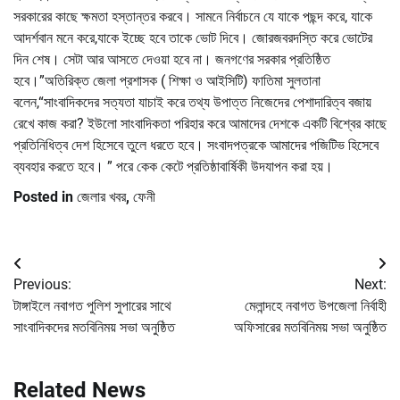
সরকারের কাছে ক্ষমতা হস্তান্তর করবে। সামনে নির্বাচনে যে যাকে পছন্দ করে, যাকে
আদর্শবান মনে করে,যাকে ইচ্ছে হবে তাকে ভোট দিবে। জোরজবরদস্তি করে ভোটের
দিন শেষ। সেটা আর আসতে দেওয়া হবে না। জনগণের সরকার প্রতিষ্ঠিত
হবে।”অতিরিক্ত জেলা প্রশাসক ( শিক্ষা ও আইসিটি) ফাতিমা সুলতানা
বলেন,“সাংবাদিকদের সত্যতা যাচাই করে তথ্য উপাত্ত নিজেদের পেশাদারিত্ব বজায়
রেখে কাজ করা? ইউলো সাংবাদিকতা পরিহার করে আমাদের দেশকে একটি বিশ্বের কাছে
প্রতিনিধিত্ব দেশ হিসেবে তুলে ধরতে হবে। সংবাদপত্রকে আমাদের পজিটিভ হিসেবে
ব্যবহার করতে হবে। ” পরে কেক কেটে প্রতিষ্ঠাবার্ষিকী উদযাপন করা হয়।
Posted in
জেলার খবর
,
ফেনী
Post
Previous:
Next:
navigation
টাঙ্গাইলে নবাগত পুলিশ সুপারের সাথে
মেলান্দহে নবাগত উপজেলা নির্বাহী
সাংবাদিকদের মতবিনিময় সভা অনুষ্ঠিত
অফিসারের মতবিনিময় সভা অনুষ্ঠিত
Related News