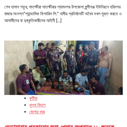
শেখ হাসান গফুর, সাতক্ষীরা সাতক্ষীরার শ্যামনগর উপজেলা মুন্সীগঞ্জ ইউনিয়নে হরিনগর
বাজার সংলগ্ন”প্যান্ডামিক ফিসারিস লি.” নামীয় প্রতিষ্ঠানটি অবৈধ দখল মুক্ত করতে ও
আসামীদের বা দুষ্কৃতিকারীদের আইনী […]
কুষ্টিয়া
খুলনা বিভাগ
জেলার খবর