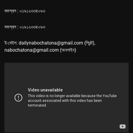
মফস্বল : ০১৯১২৩৩৪০৯৩
মফস্বল : ০১৯১২৩৩৪০৯৩
ই-মেইল: dailynabochatona@gmail.com (প্রিন্ট),
nabochatona@gmail.com (অনলাইন)