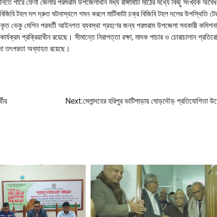
ানতে পারে ফেনী জেলার পরশুরাম উপজেলাধীন মধ্য রাঙ্গামাটি মাঠের মধ্যে কিছু সংখ্যক অবৈধ
র বিজিবি টহল দল দ্রুত ঘটনাস্থলে গমন করলে মাটিকাটা চক্র বিজিবি টহল দলের উপস্থিতি টের
ব্দকৃত ভেকু মেশিন পরবর্তী আইনগত ব্যবস্থা গ্রহণের জন্য পরশুরাম উপজেলা সহকারী কমিশন
ার্যক্রম প্রক্রিয়াধীন রয়েছে। সীমান্তে নিরাপত্তা রক্ষা, মাদক পাচার ও চোরাচালান প্রতি
েন্দা তৎপরতা অব্যাহত রয়েছে।
থীর
Next:
মেলান্দহের হরিপুর ভাটিপাড়ায় ঘোড়দৌড় প্রতিযোগিতা উ