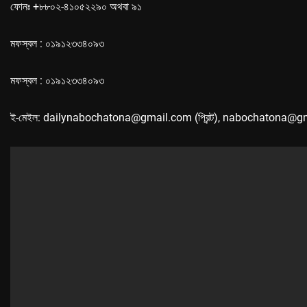
ফোনঃ +৮৮০২-৪১০৫২২৯০ অথবা ৯১
মফস্বল : ০১৯১২৩৩৪০৯৩
মফস্বল : ০১৯১২৩৩৪০৯৩
ই-মেইল: dailynabochatona@gmail.com (প্রিন্ট), nabochatona@g