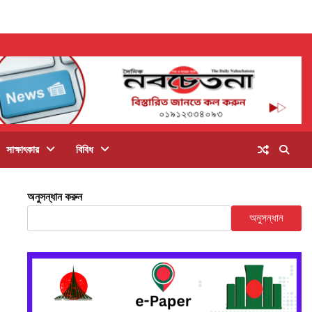
সাক্ষাৎকার
বিবিধ
অনুসন্ধান করুন
অনুসন্ধান