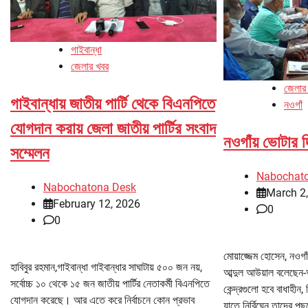
গাইবান্ধা
জেলার খবর
জেলার
গাইবান্ধায় জাতীয় পার্টি থেকে বিএনপিতে
নওগাঁ
যোগদান করায় জেলা জাতীয় পার্টির সংবাদ
নওগাঁয় ভোটার 
সম্মেলন
Nabochat
Nabochatona Desk
March 2
February 12, 2026
0
0
মোয়াজ্জেম হোসেন, নওগা
হাবিবুর রহমান,গাইবান্ধা গাইবান্ধার সাঘাটায় ৫০০ জন নয়,
আব্দুল আউয়াল বলেছেন-আ
সর্বোচ্চ ১০ থেকে ১৫ জন জাতীয় পার্টির নেতাকর্মী বিএনপিতে
কেন্দ্রগুলো হবে বাধাহী
যোগদান করেছে। আর এতে করে নির্বাচনে কোন প্রভাব
যাতে নির্বিঘ্নে তাদের পছন