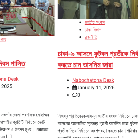
জাতীয় সংবাদ
ঢাকা বিভাগ
রাজনীতি
 খবর
ঢাকা-৯ আসনে ফুটবল প্রতীকে নির্
দিবস পালিত
করতে চান তাসনিম জারা
ona Desk
Nabochatona Desk
, 2025
January 11, 2026
0
ঁ নওগাঁর জেলা প্রশাসক মোহাম্মদ
নিজস্ব প্রতিবেদকআসন্ন জাতীয় সংসদ নির্বাচনে ঢাক
গামীর প্রতিটি নির্বাচনে ভোট
আসনের আলোচিত স্বতন্ত্র প্রার্থী তাসনিম জারা ফুটব
ন, নিরাপদ ও উৎসব মূখর। ভোটাররা
প্রতীক নিয়ে নির্বাচনে অংশগ্রহণ করতে চান।শনিবার
্দের […]