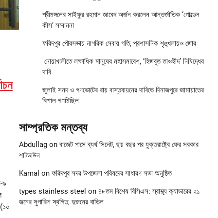
শ্রীমঙ্গলের সাইফুর রহমান জাবেদ অর্জন করলেন আন্তর্জাতিক ‘গোল্ডেন
কীস’ সম্মাননা
ফরিদপুর পৌরসভায় নাগরিক সেবায় গতি, প্রশাসনিক শৃঙ্খলায়ও জোর
নোয়াখালীতে লক্ষাধিক মানুষের মহাসমাবেশ, ‘হিজবুত তাওহীদ’ নিষিদ্ধের
দাবি
বাচন
জুলাই সনদ ও গণভোটের রায় বাস্তবায়নের দাবিতে দিনাজপুরে জামায়াতের
বিশাল গণমিছিল
সাম্প্রতিক মন্তব্য
Abdullag
on
বাজেট পাসে ব্যর্থ সিনেট, ছয় বছর পর যুক্তরাষ্ট্রে ফের সরকার
শাটডাউন
Kamal
on
ফরিদপুর সদর উপজেলা পরিষদের সাধারণ সভা অনুষ্ঠিত
া-৯
types stainless steel
on
৪৮তম বিশেষ বিসিএস: স্বাস্থ্য ক্যাডারের ২১
ল
জনের সুপারিশ স্থগিত, দুজনের বাতিল
 (১০