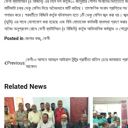
ফেনী ব্যাটালিয়ন (৪ বিজিবি) এর টহল দল কর্তৃক১০ জানুয়ারি গোপন সংবাদের ভিত্তিতে জ
মাটিকাটা চক্র ভেকু মেশিন দিয়ে অবৈধভাবে মাটি কাটছে। তাৎক্ষণিক সংবাদ প্রাপ্তির প
পলায়ন করে। পরবর্তীতে বিজিবি কর্তৃক ঘটনাস্থল হতে ১টি ভেকু মেশিন জব্দ করা হয়। জ
(ভূমি) এর সাথে যোগাযোগ করা হয়েছে এবং বিধি মোতাবেক কার্যকরী ব্যবস্থা গ্রহণ করার ক
অবৈধ অনুপ্রবেশ রোধে ফেনী ব্যাটালিয়ন (৪ বিজিবি) কর্তৃক আভিযানিক কর্মকান্ড ও গোয়
Posted in
জেলার খবর
,
ফেনী
ফেনী-৩ আসনে আবদুল আউয়াল মিন্টুর প্রার্থীতা বাতিল চেয়ে জামায়াত প্রার্
Post
Previous:
আবেদন
navigation
Related News