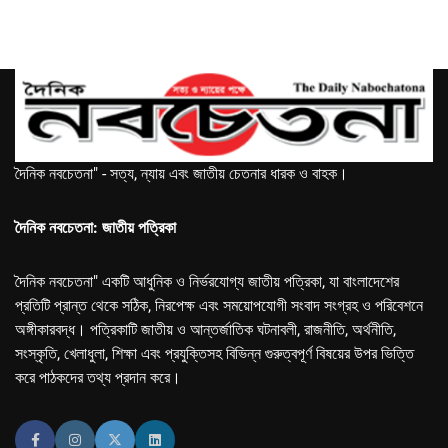
দৈনিক নবচেতনা" - সত্য, ন্যায় এবং জাতীয় চেতনার ধারক ও বাহক।
দৈনিক নবচেতনা: জাতীয় পত্রিকা
দৈনিক নবচেতনা" একটি আধুনিক ও নির্ভরযোগ্য জাতীয় পত্রিকা, যা বাংলাদেশের
প্রতিটি প্রান্ত থেকে সঠিক, নিরপেক্ষ এবং সময়োপযোগী সংবাদ সংগ্রহ ও পরিবেশনে
অঙ্গীকারবদ্ধ। পত্রিকাটি জাতীয় ও আন্তর্জাতিক ঘটনাবলী, রাজনীতি, অর্থনীতি,
সংস্কৃতি, খেলাধুলা, শিক্ষা এবং প্রযুক্তিসহ বিভিন্ন গুরুত্বপূর্ণ বিষয়ের উপর ভিত্তি
করে পাঠকদের তথ্য প্রদান করে।