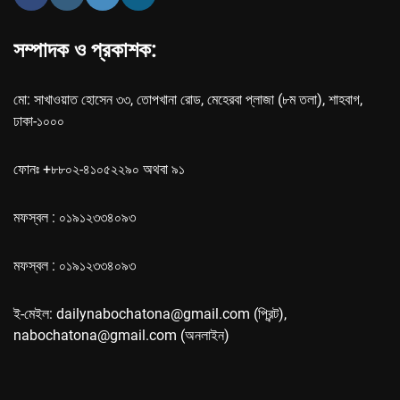
সম্পাদক ও প্রকাশক:
মো: সাখাওয়াত হোসেন ৩৩, তোপখানা রোড, মেহেরবা প্লাজা (৮ম তলা), শাহবাগ,
ঢাকা-১০০০
ফোনঃ +৮৮০২-৪১০৫২২৯০ অথবা ৯১
মফস্বল : ০১৯১২৩৩৪০৯৩
মফস্বল : ০১৯১২৩৩৪০৯৩
ই-মেইল: dailynabochatona@gmail.com (প্রিন্ট),
nabochatona@gmail.com (অনলাইন)