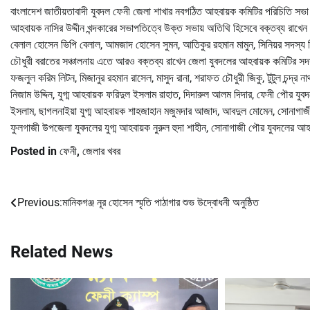
বাংলাদেশ জাতীয়তাবাদী যুবদল ফেনী জেলা শাখার নবগঠিত আহবায়ক কমিটির পরিচিতি সভা অ
আহবায়ক নাসির উদ্দীন খন্দকারের সভাপতিত্বে উক্ত সভায় অতিথি হিসেবে বক্তব্য রাখে
বেলাল হোসেন ভিপি বেলাল, আমজাদ হোসেন সুমন, আতিকুর রহমান মামুন, সিনিয়র সদস্য গিয
চৌধুরী বরাতের সঞ্চালনায় এতে আরও বক্তব্য রাখেন জেলা যুবদলের আহবায়ক কমিটির সদস
ফজলুল করিম লিটন, মিজানুর রহমান রাসেল, মাসুদ রানা, শরাফত চৌধুরী জিকু, টুটুল চন্দ্
নিজাম উদ্দিন, যুগ্ম আহবায়ক ফরিদুল ইসলাম রাহাত, দিদারুল আলম দিদার, ফেনী পৌর যুব
ইসলাম, ছাগলনাইয়া যুগ্ম আহবায়ক শাহজাহান মজুমদার আজাদ, আবদুল মোমেন, সোনাগাজ
ফুলগাজী উপজেলা যুবদলের যুগ্ম আহবায়ক নুরুল হুদা শাহীন, সোনাগাজী পৌর যুবদলের আ
Posted in
ফেনী
,
জেলার খবর
Previous:
মানিকগঞ্জ নূর হোসেন স্মৃতি পাঠাগার শুভ উদ্বোধনী অনুষ্ঠিত
Post
navigation
Related News