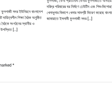
ফুলগাজী, ফেনী প্রতিনিধি ফেনীর ফুলগাজীতে অসহায়
দরিদ্র পরিবারের ঘর নির্মাণে ঢেউটিন এবং শিশু-কিশোর
ি ফুলগাজী সদর ইউনিয়নে বাংলাদেশ
খেলাধুলার বিকাশে খেলার সামগ্রী বিতরণ করেছে বাংল
 দায়িত্বশীল শিক্ষা বৈঠক অনুষ্ঠিত
জামায়াতে ইসলামী ফুলগাজী সদর […]
 বৈঠকে সংগঠনের স্থানীয় ও
্দ উপস্থিত […]
 marked
*