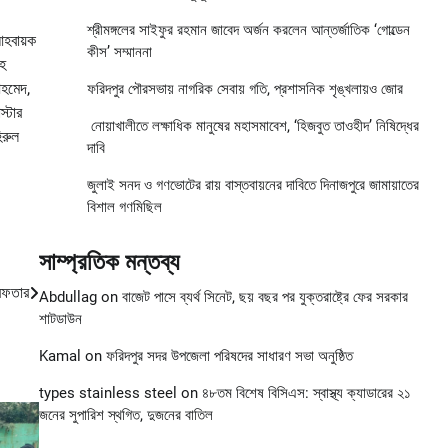
শ্রীমঙ্গলের সাইফুর রহমান জাবেদ অর্জন করলেন আন্তর্জাতিক ‘গোল্ডেন
আহবায়ক
কীস’ সম্মাননা
াহ
আহমেদ,
ফরিদপুর পৌরসভায় নাগরিক সেবায় গতি, প্রশাসনিক শৃঙ্খলায়ও জোর
স্টার
নোয়াখালীতে লক্ষাধিক মানুষের মহাসমাবেশ, ‘হিজবুত তাওহীদ’ নিষিদ্ধের
িরুল
দাবি
জুলাই সনদ ও গণভোটের রায় বাস্তবায়নের দাবিতে দিনাজপুরে জামায়াতের
বিশাল গণমিছিল
সাম্প্রতিক মন্তব্য
রেফতার
Abdullag
on
বাজেট পাসে ব্যর্থ সিনেট, ছয় বছর পর যুক্তরাষ্ট্রে ফের সরকার
শাটডাউন
Kamal
on
ফরিদপুর সদর উপজেলা পরিষদের সাধারণ সভা অনুষ্ঠিত
types stainless steel
on
৪৮তম বিশেষ বিসিএস: স্বাস্থ্য ক্যাডারের ২১
জনের সুপারিশ স্থগিত, দুজনের বাতিল