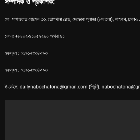
সম্পাদক ও প্রকাশক:
মো: সাখাওয়াত হোসেন ৩৩, তোপখানা রোড, মেহেরবা প্লাজা (৮ম তলা), শাহবাগ, ঢাকা-
ফোনঃ +৮৮০২-৪১০৫২২৯০ অথবা ৯১
মফস্বল : ০১৯১২৩৩৪০৯৩
মফস্বল : ০১৯১২৩৩৪০৯৩
ই-মেইল: dailynabochatona@gmail.com (প্রিন্ট), nabochatona@g