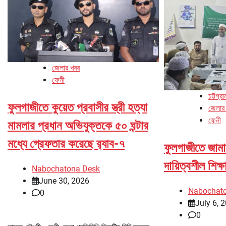
জেলার খবর
ফেনী
চট্টগ্র
ফুলগাজীতে কুয়েত প্রবাসীর স্ত্রী হত্যা
জেলার
ফেনী
মামলার প্রধান অভিযুক্তকে ৫০ ঘন্টার
মধ্যে গ্রেফতার করেছে র‌্যাব-৭
ফুলগাজীতে জামা
দায়িত্বশীল শিক্
Nabochatona Desk
June 30, 2026
Nabochat
0
July 6, 
0