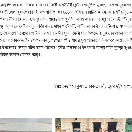
নুষ্ঠিত হয়েছে। রোববার শহরের একটি কমিউনিটি সেন্টারে অনুষ্ঠিত হয়েছে। জেলা যুবদলের
ন ফেনী জেলা যুবদলের বিদায়ী সভাপতি জাকির হোসেন জসিম, নবগঠিত আহবায়ক কমিটির যুগ্ম-
়াস উদ্দিন খন্দকার, হাসানুজ্জামান শাহাদাত ও খুরশিদ আলম হারুন। সদস্য সচিব নঈম উল্ল
্য অ্যাডভোকেট হুমায়ুন কবির বাদল, মায়ন পাটোয়ারী, শামীম আনসারী, আল ইমরান, হাসান 
র নাথ, মোজাম্মেল হোসেন আরিফ, আহসান উদ্দিন সুমন, ফেনী সদর উপজেলা যুবদলের আহবায়ক মা
দলের আহবায়ক জাহিদ হোসেন বাবলু, পরশুরাম পৌর শাখার যুগ্ম আহবায়ক মিশকাতুস সামাদ, জহ
ী উপজেলার সদস্য সচিব ইমাম হোসেন প্রবীর, দাগনভূঞা উপজেলা সদস্য সচিব মুনসুর ভূঞা,
হবায়ক ইকবাল হোসেন প্রমুখ।
Next:
নড়াইলে কুখ্যাত ডাকাত সর্দার তুষার স্ত্রীসহ গ্