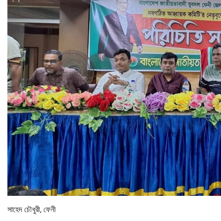
সাহেদ চৌধুরী, ফেনী