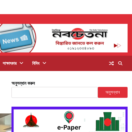
সাক্ষাৎকার
বিবিধ
অনুসন্ধান করুন
অনুসন্ধান