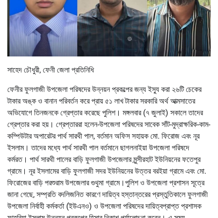
সাহেদ চৌধুরী, ফেনী জেলা প্রতিনিধি
ফেনীর ফুলগাজী উপজেলা পরিষদের উন্নয়ন প্রকল্পের জন্য ইস্যু করা ২৬টি চেকের
টাকার অঙ্ক ও বানান পরিবর্তন করে প্রায় ৫১ লাখ টাকার সরকারি অর্থ আত্মসাতের
অভিযোগে তিনজনকে গ্রেপ্তার করেছে পুলিশ। মঙ্গলবার (৭ জুলাই) সকালে তাদের
গ্রেপ্তার করা হয়। গ্রেপ্তাররা হলেন-উপজেলা পরিষদের সাবেক সাঁট-মুদ্রাক্ষরিক-কাম-
কম্পিউটার অপারেটর পার্থ সারথী পাল, বর্তমান অফিস সহায়ক মো. ফিরোজ এবং নূর
ইসলাম। তাদের মধ্যে পার্থ সারথী পাল বর্তমানে ছাগলনাইয়া উপজেলা পরিষদে
কর্মরত। পার্থ সারথী পালের বাড়ি ফুলগাজী উপজেলার মুন্সীরহাট ইউনিয়নের ফতেপুর
গ্রামে। নূর ইসলামের বাড়ি ফুলগাজী সদর ইউনিয়নের উত্তর বরইয়া গ্রামে এবং মো.
ফিরোজের বাড়ি পরশুরাম উপজেলার গুথুমা গ্রামে।পুলিশ ও উপজেলা প্রশাসন সূত্রে
জানা গেছে, সম্প্রতি বদলিজনিত কারণে দায়িত্ব হস্তান্তরের প্রস্তুতিকালে ফুলগাজী
উপজেলা নির্বাহী কর্মকর্তা (ইউএনও) ও উপজেলা পরিষদের দায়িত্বপ্রাপ্ত প্রশাসক
ফাহরিয়া ইসলাম উন্নয়ন প্রকল্পের হিসাব-নিকাশ পর্যালোচনা করেন। এ সময়