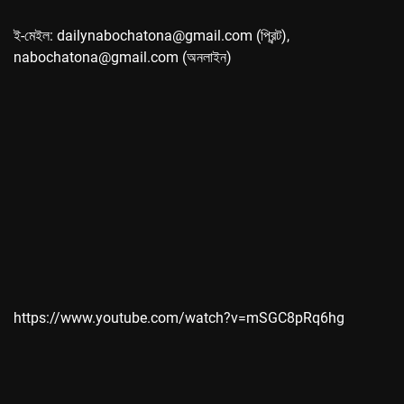
ই-মেইল: dailynabochatona@gmail.com (প্রিন্ট),
nabochatona@gmail.com (অনলাইন)
https://www.youtube.com/watch?v=mSGC8pRq6hg