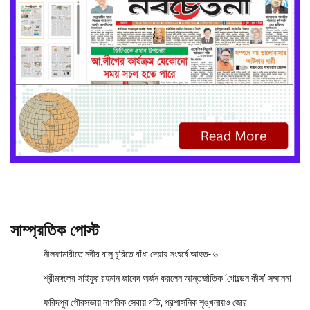
সাম্প্রতিক পোস্ট
নীলফামারীতে নদীর বালু চুরিতে বাঁধা দেয়ায় সংঘর্ষে আহত- ৬
শ্রীমঙ্গলের সাইফুর রহমান জাবেদ অর্জন করলেন আন্তর্জাতিক ‘গোল্ডেন কীস’ সম্মাননা
ফরিদপুর পৌরসভায় নাগরিক সেবায় গতি, প্রশাসনিক শৃঙ্খলায়ও জোর