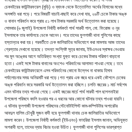
চেকবইয়ের কাউন্টারফয়েল (মুড়ি) ও ব্যাংক থেকে উত্তোলিত অর্থের হিসাবের মধ্যে
অসঙ্গতি ধরা পড়ে। পরে বিষয়টি যাচাই-বাছাই করে দেখা যায়, ২৬টি চেকে টাকার অঙ্ক
ও বানান পরিবর্তন করে প্রায় ৫১ লাখ টাকার সরকারি অর্থ উত্তোলন করা হয়েছে।
সোমবার (৬ জুলাই) উপজেলা নির্বাহী কর্মকর্তা পার্থ সারথী পাল, মো. ফিরোজ ও নূর
ইসলামকে তার কার্যালয়ে ডেকে আনেন। পরে তাদের ফুলগাজী থানা পুলিশের কাছে
হস্তান্তর করা হয়। পরবর্তীতে চেক জালিয়াতির অভিযোগে করা মামলায় আজ তাদের
গ্রেপ্তার দেখানো হয়েছে। তদন্ত সংশ্লিষ্ট সূত্র জানায়, ইউএনওর স্বাক্ষর নেওয়ার
পর মূল অঙ্কের আগে অতিরিক্ত সংখ্যা যুক্ত করে চেকের টাকার পরিমাণ বাড়ানো
হতো। একই সঙ্গে টাকার বানানের অংশেও পরিবর্তনের আলামত পাওয়া গেছে। তবে
চেকবইয়ের কাউন্টারফয়েলে এসব পরিবর্তনের কোনো উল্লেখ না থাকায় হিসাব
পর্যালোচনার সময় অনিয়মটি ধরা পড়ে।গত প্রায় এক বছর ধরে একই কৌশলে চেকের
অঙ্ক পরিবর্তন করে সরকারি অর্থ উত্তোলন করা হচ্ছিল। চলতি বছরের ১ মার্চ সর্বশেষ
এমন ঘটনার তথ্য পাওয়া গেছে। একই বছরের মার্চে পার্থ সারথী পাল ছাগলনাইয়া
উপজেলা পরিষদে বদলি হওয়ার পর এ ধরনের আর কোনো ঘটনার তথ্য পাওয়া যায়নি।
এ ঘটনায় ফুলগাজী উপজেলা পরিষদের স্টেনোটাইপিস্ট কাম-কম্পিউটার অপারেটর
আবদুল হালিম চৌধুরী সুজন বাদী হয়ে ফুলগাজী থানায় চেক জালিয়াতির অভিযোগে
মামলা করেন। উপজেলা নির্বাহী কর্মকর্তা (ইউএনও) ফাহরিয়া ইসলাম জানান, অভিযুক্ত
অপরাধী হলে, তাদের ন্যায় বিচার হওয়া উচিত। ফুলগাজী থানা পুলিশের ভারপ্রাপ্ত