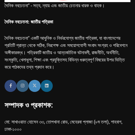
দৈনিক নবচেতনা" - সত্য, ন্যায় এবং জাতীয় চেতনার ধারক ও বাহক।
দৈনিক নবচেতনা: জাতীয় পত্রিকা
দৈনিক নবচেতনা" একটি আধুনিক ও নির্ভরযোগ্য জাতীয় পত্রিকা, যা বাংলাদেশের
প্রতিটি প্রান্ত থেকে সঠিক, নিরপেক্ষ এবং সময়োপযোগী সংবাদ সংগ্রহ ও পরিবেশনে
অঙ্গীকারবদ্ধ। পত্রিকাটি জাতীয় ও আন্তর্জাতিক ঘটনাবলী, রাজনীতি, অর্থনীতি,
সংস্কৃতি, খেলাধুলা, শিক্ষা এবং প্রযুক্তিসহ বিভিন্ন গুরুত্বপূর্ণ বিষয়ের উপর ভিত্তি
করে পাঠকদের তথ্য প্রদান করে।
সম্পাদক ও প্রকাশক:
মো: সাখাওয়াত হোসেন ৩৩, তোপখানা রোড, মেহেরবা প্লাজা (৮ম তলা), শাহবাগ,
ঢাকা-১০০০