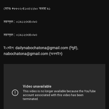
ফোনঃ +৮৮০২-৪১০৫২২৯০ অথবা ৯১
মফস্বল : ০১৯১২৩৩৪০৯৩
মফস্বল : ০১৯১২৩৩৪০৯৩
ই-মেইল: dailynabochatona@gmail.com (প্রিন্ট),
nabochatona@gmail.com (অনলাইন)