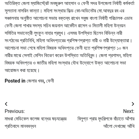
অতিরিক্ত জেলা ম্যাজিস্ট্রেট মনজুরুল আহসান ও ফেনী সদর উপজেলা নির্বাহী কর্মকর্তা
সুলতানা নাসরিন কান্তা। মহিলা সংস্থার ফিল্ড কো-অডিনেটর মো.আবদুর রব এর
সঞ্চালনায় অনুষ্ঠিত আলোচনা সভায় বক্তব্য রাখেন সবুজ বাংলা নির্বাহী পরিচালক এডাব
ফেনী জেলা শাখার সদস্য সচিব জয়নাল আবেদীন রাসেল ও মিতালী মহিলা উন্নয়ন
সমিতির সভানেত্রী লুৎফুন নাহার প্রমুখ। এসময় উপস্থিত ছিলেন বিভিন্ন নারী
সংগঠনের প্রতিনিধি, মহিলা অধিদপ্তরের প্রশিক্ষণপ্রাপ্ত নারী ও নারী উদ্যোক্তারা।
আলোচনা সভা শেষে মহিলা বিষয়ক অধিদপ্তর ফেনী হতে প্রশিক্ষণপ্রাপ্ত ১০ জন
নারীর মাঝে সেলাই মেশিন বিতরণ করেন উপস্থিত অতিথিবৃন্দ। জেলা প্রশাসন, মহিলা
বিষয়ক অধিদপ্তর ও জাতীয় মহিলা সংস্থার যৌথ উদ্যোগে উক্ত আলোচনা সভা
আয়োজন করা হয়েছে।
Posted in
জেলার খবর
,
ফেনী
Post
Previous:
Next:
navigation
মাগুরা মেডিকেল কলেজ বন্ধের ষড়যন্ত্রের
বিলুপ্ত প্রায় মৃৎশিল্পকে বাঁচাতে আঁশার
প্রতিবাদে মানববন্ধন
আঁলো দেখাচ্ছে আঁখি