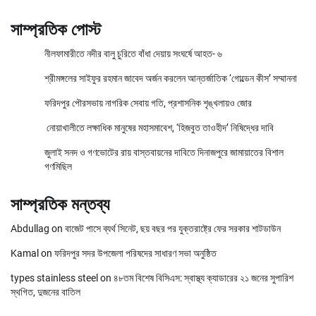
সাম্প্রতিক পোস্ট
নীলফামারীতে নদীর বালু চুরিতে বাঁধা দেয়ায় সংঘর্ষে আহত- ৬
শ্রীমঙ্গলের সাইফুর রহমান জাবেদ অর্জন করলেন আন্তর্জাতিক ‘গোল্ডেন কীস’ সম্মাননা
ফরিদপুর পৌরসভায় নাগরিক সেবায় গতি, প্রশাসনিক শৃঙ্খলায়ও জোর
নোয়াখালীতে লক্ষাধিক মানুষের মহাসমাবেশ, ‘হিজবুত তাওহীদ’ নিষিদ্ধের দাবি
জুলাই সনদ ও গণভোটের রায় বাস্তবায়নের দাবিতে দিনাজপুরে জামায়াতের বিশাল
গণমিছিল
সাম্প্রতিক মন্তব্য
Abdullag
on
বাজেট পাসে ব্যর্থ সিনেট, ছয় বছর পর যুক্তরাষ্ট্রে ফের সরকার শাটডাউন
Kamal
on
ফরিদপুর সদর উপজেলা পরিষদের সাধারণ সভা অনুষ্ঠিত
types stainless steel
on
৪৮তম বিশেষ বিসিএস: স্বাস্থ্য ক্যাডারের ২১ জনের সুপারিশ
স্থগিত, দুজনের বাতিল