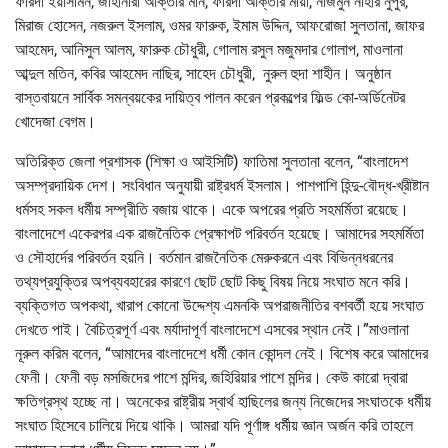
ফরিদা ইয়াসমিন, জাহানারা আক্তার মনি, ফরিদা আক্তার মায়া, নাজমুন নাহার নুপুর,
মিরাজ হোসেন, নজরুল ইসলাম, ওমর ফারুক, ইমাম উদ্দিন, আফরোজা সুলতানা, জাফর
আহমেদ, আনিসুল আলম, ফারুক চৌধুরী, গোলাম রসুল মজুমদার গোলাপ, মাওলানা
আব্দুল মতিন, কবির আহমেদ নাছির, সাহেদ চৌধুরী, নুরুল হুদা শাহীন। অনুষ্ঠান
বাস্তবায়নে সার্বিক সমন্বয়কের দায়িত্ব পালন করেন প্রকল্পের ফিল্ড কো-অর্ডিনেটর
খোদেজা বেগম।
অতিরিক্ত জেলা প্রশাসক (শিক্ষা ও আইসিটি) ফাতিমা সুলতানা বলেন, “বাংলাদেশ
অসম্প্রদায়িক দেশ। সংবিধান অনুযায়ী রাষ্ট্রধর্ম ইসলাম। পাশপাশি হিন্দু-বৌদ্ধ-খ্রীষ্টান
ধর্মসহ সকল ধর্মীয় সম্প্রীতি বজায় থাকে। একে অপরের প্রতি সহমর্মিতা রয়েছে।
বাংলাদেশে একেরপর এক রাজনৈতিক প্রেক্ষাপট পরিবর্তন হয়েছে। আমাদের সহমর্মিতা
ও সৌহার্দের পরিবর্তন হয়নি। বর্তমান রাজনৈতিক মেরুকরনে এবং বিভিন্নধরনের
তথ্যপ্রযুক্তির অপব্যবহারের কারণে ছোট ছোট কিছু বিষয় নিয়ে সংঘাত মনে করি।
ব্যক্তিগত অপকথা, খারাপ কোনো উদ্দেশ্য এমনকি অপরাজনীতির বশবর্তী হয়ে সংঘাত
দেখতে পাই। বৈচিত্রপূর্ণ এবং মর্যাদাপূর্ণ বাংলাদেশে এসবের স্থান নেই।”মাওলানা
নূরুল করিম বলেন, “আমাদের বাংলাদেশে ধর্মী কোন কোন্দল নেই। বিশেষ করে আমাদের
ফেনী। ফেনী বড় মসজিদের পাশে মন্দির, জহিরিয়ার পাশে মন্দির। কেউ কারো দ্বারা
ক্ষতিগ্রস্থ হচ্ছে না। অনেকের রাষ্ট্রীয় স্বার্থ হাছিলের জন্য নিজেদের সংঘাতকে ধর্মীয়
সংঘাত হিসেবে চালিয়ে দিয়ে থাকি। আমরা যদি পূর্ণাঙ্গ ধর্মীয় জ্ঞান অর্জন করি তাহলে