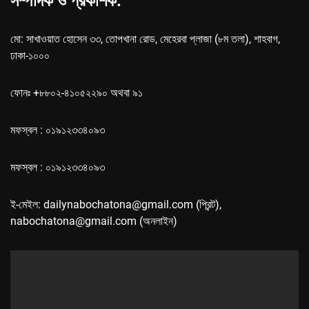
সম্পাদক ও প্রকাশক:
মো: সাখাওয়াত হোসেন ৩৩, তোপখানা রোড, মেহেরবা প্লাজা (৮ম তলা), শাহবাগ,
ঢাকা-১০০০
ফোনঃ +৮৮০২-৪১০৫২২৯০ অথবা ৯১
মফস্বল : ০১৯১২৩৩৪০৯৩
মফস্বল : ০১৯১২৩৩৪০৯৩
ই-মেইল: dailynabochatona@gmail.com (প্রিন্ট),
nabochatona@gmail.com (অনলাইন)