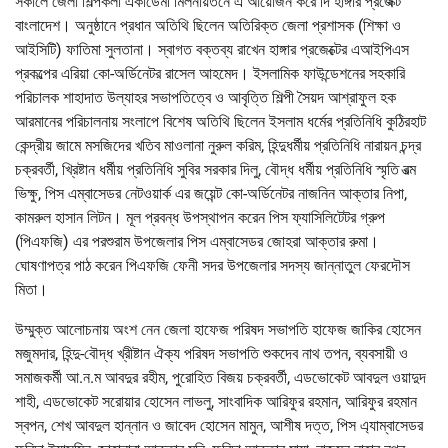
সকালে জেলা শিল্পকলা একাডেমী মিলনায়তনে এ আয়োজন করে দি হাঙ্গার প্রজেক্ট
বাংলাদেশ। অনুষ্ঠানে প্রধান অতিথি ছিলেন অতিরিক্ত জেলা প্রশাসক (শিক্ষা ও
আইসিটি) ফাতিমা সুলতানা। স্বাগত বক্তব্য রাখেন হাঙ্গার প্রজেক্টের এআইপিএস
প্রকল্পের এরিয়া কো-অর্ডিনেটর রাসেল আহমেদ। ইসলামিক ফাউন্ডেশনের সহকারি
পরিচালক শাহাদাত উল্যাহর সভাপতিত্বে ও আবৃত্তি শিল্পী সৈয়দ আশ্রাফুল হক
আরমানের পরিচালনায় সংলাপে বিশেষ অতিথি ছিলেন ইসলাম ধর্মের প্রতিনিধি কুঠিরহাট
কেন্দ্রীয় জামে মসজিদের খতিব মাওলানা নুরুল করিম, হিন্দুধর্মীয় প্রতিনিধি নারায়ন চন্দ্র
চক্রবর্তী, খ্রিষ্টান ধর্মীয় প্রতিনিধি সুবির সরকার দিলু, বৌদ্ধ ধর্মীয় প্রতিনিধি স্মৃতি রত্ম
ভিক্ষু, পিস এম্বাসেডর নেটওয়ার্ক এর জয়েন্ট কো-অর্ডিনেটর নাজনিন আক্তার নিপা,
কামরুল হাসান লিটন। মূল প্রবন্ধ উপস্থাপন করেন পিস ফ্যাসিলিটেটর গ্রুপ
(পিএফজি) এর পরশুরাম উপজেলার পিস এম্বাসেডর জোহরা আক্তার রুমা।
ঘোষণাপত্র পাঠ করেন পিএফজি ফেনী সদর উপজেলার সদস্য জান্নাতুল ফেরদৌস
মিতা।
উম্মুক্ত আলোচনায় অংশ নেন জেলা হাফেজ পরিষদ সভাপতি হাফেজ জাকির হোসেন
মজুমদার, হিন্দু-বৌদ্ধ খ্রীষ্টান ঐক্য পরিষদ সভাপতি শুকদেব নাথ তপন, ব্যবসায়ী ও
সমাজকর্মী আ.ন.ম আবদুর রহীম, পুরোহিত বিজয় চক্রবর্তী, এডভোকেট আবদুল ওয়াদুদ
শাহী, এডভোকেট সরোয়ার হোসেন লাভলু, সাংবাদিক আরিফুর রহমান, আরিফুর রহমান
স্বপন, শেখ আবদুল হান্নান ও জাবেদ হোসেন মামুন, আশীষ দত্ত, পিস এ্যাম্বাসেডর