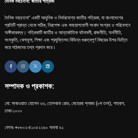
দৈনিক নবচেতনা: জাতীয় পত্রিকা
দৈনিক নবচেতনা" একটি আধুনিক ও নির্ভরযোগ্য জাতীয় পত্রিকা, যা বাংলাদেশের
প্রতিটি প্রান্ত থেকে সঠিক, নিরপেক্ষ এবং সময়োপযোগী সংবাদ সংগ্রহ ও পরিবেশনে
অঙ্গীকারবদ্ধ। পত্রিকাটি জাতীয় ও আন্তর্জাতিক ঘটনাবলী, রাজনীতি, অর্থনীতি,
সংস্কৃতি, খেলাধুলা, শিক্ষা এবং প্রযুক্তিসহ বিভিন্ন গুরুত্বপূর্ণ বিষয়ের উপর ভিত্তি
করে পাঠকদের তথ্য প্রদান করে।
সম্পাদক ও প্রকাশক:
মো: সাখাওয়াত হোসেন ৩৩, তোপখানা রোড, মেহেরবা প্লাজা (৮ম তলা), শাহবাগ,
ঢাকা-১০০০
ফোনঃ +৮৮০২-৪১০৫২২৯০ অথবা ৯১