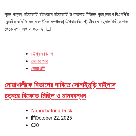
সুমন পল্লব, হাটহাজারী চট্টগ্রামে হাটহাজারী উপজেলার বিভিন্ন পুজা মন্ডপে বিএনপি’র
কেন্দ্রীয় কমিটির সহ সাংগঠনিক সম্পাদক(চট্টগ্রাম বিভাগ) মীর মো.হেলাল উদ্দীনে পক্ষ
থেকে নগদ অর্থ ও শুভেচ্ছা […]
চট্টগ্রাম বিভাগ
জেলার খবর
নোয়াখালী
নোয়াখালীকে বিভাগের দাবিতে সোনাইমুড়ি বাইপাস
চত্বরে বিক্ষোভ মিছিল ও মানববন্ধন
Nabochatona Desk
October 22, 2025
0