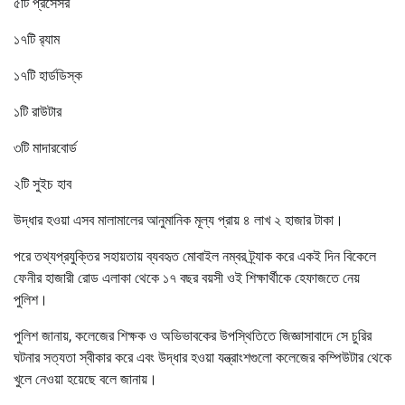
৫টি প্রসেসর
১৭টি র‌্যাম
১৭টি হার্ডডিস্ক
১টি রাউটার
৩টি মাদারবোর্ড
২টি সুইচ হাব
উদ্ধার হওয়া এসব মালামালের আনুমানিক মূল্য প্রায় ৪ লাখ ২ হাজার টাকা।
পরে তথ্যপ্রযুক্তির সহায়তায় ব্যবহৃত মোবাইল নম্বর ট্র্যাক করে একই দিন বিকেলে
ফেনীর হাজারী রোড এলাকা থেকে ১৭ বছর বয়সী ওই শিক্ষার্থীকে হেফাজতে নেয়
পুলিশ।
পুলিশ জানায়, কলেজের শিক্ষক ও অভিভাবকের উপস্থিতিতে জিজ্ঞাসাবাদে সে চুরির
ঘটনার সত্যতা স্বীকার করে এবং উদ্ধার হওয়া যন্ত্রাংশগুলো কলেজের কম্পিউটার থেকে
খুলে নেওয়া হয়েছে বলে জানায়।