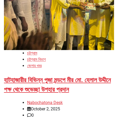
চট্টগ্রাম
চট্টগ্রাম বিভাগ
জেলার খবর
হাটহাজারীর বিভিন্ন পুজা মন্ডপে মীর মো. হেলাল উদ্দীনে
পক্ষ থেকে শুভেচ্ছা উপহার প্রদান
Nabochatona Desk
October 2, 2025
0