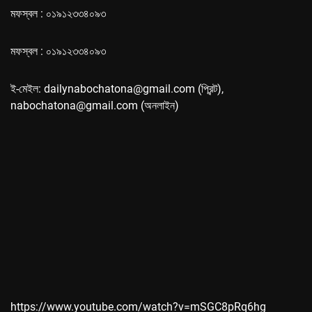
মফস্বল : ০১৯১২৩৩৪০৯৩
মফস্বল : ০১৯১২৩৩৪০৯৩
ই-মেইল: dailynabochatona@gmail.com (প্রিন্ট),
nabochatona@gmail.com (অনলাইন)
https://www.youtube.com/watch?v=mSGC8pRq6hg