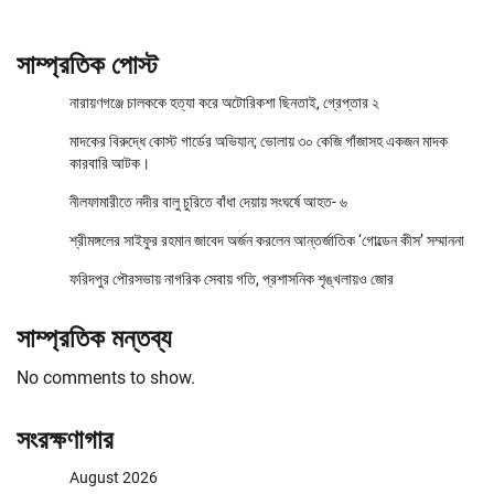
সাম্প্রতিক পোস্ট
নারায়ণগঞ্জে চালককে হত্যা করে অটোরিকশা ছিনতাই, গ্রেপ্তার ২
মাদকের বিরুদ্ধে কোস্ট গার্ডের অভিযান; ভোলায় ৩০ কেজি গাঁজাসহ একজন মাদক
কারবারি আটক।
নীলফামারীতে নদীর বালু চুরিতে বাঁধা দেয়ায় সংঘর্ষে আহত- ৬
শ্রীমঙ্গলের সাইফুর রহমান জাবেদ অর্জন করলেন আন্তর্জাতিক ‘গোল্ডেন কীস’ সম্মাননা
ফরিদপুর পৌরসভায় নাগরিক সেবায় গতি, প্রশাসনিক শৃঙ্খলায়ও জোর
সাম্প্রতিক মন্তব্য
No comments to show.
সংরক্ষণাগার
August 2026