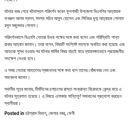
ঘটনার খবর পেয়ে ঘটনাস্থল পরিদর্শন করেন ফুলগাজী উপজেলা বিএনপির আহ্বায়ক
ফখরুল আলম স্বপন, সদস্য সচিব আবুল হোসেন এবং সিনিয়র যুগ্ম আহ্বায়ক গোলাম
রসুল মজুমদার গোলাপ।
পরিদর্শনকালে বিএনপি নেতারা উভয় পক্ষের সঙ্গে কথা বলেন এবং পরিস্থিতি শান্ত
রাখার আহ্বান জানান। তারা বলেন, বিষয়টি সংশ্লিষ্ট মহলকে অবহিত করা হয়েছে এবং
আহতরা সুস্থ হওয়ার পর ঘটনার সার্বিক বিষয় যাচাই করে ন্যায়সঙ্গতভাবে প্রয়োজনীয়
পদক্ষেপ নেওয়া হবে।
এ সময় নেতারা আহতদের স্বজনদের সঙ্গে কথা বলে তাদের খোঁজখবর নেন এবং
সমবেদনা জানান।
স্থানীয় সূত্র জানায়, দীর্ঘদিনের চলাচলের রাস্তা সংক্রান্ত বিরোধকে কেন্দ্র করে এ
ঘটনার সূত্রপাত হয়েছে। এ বিষয়ে এলাকায় শান্তিপূর্ণ সমাধানের প্রত্যাশা করছেন
স্থানীয়রা।
Posted in
চট্টগ্রাম বিভাগ
,
জেলার খবর
,
ফেনী