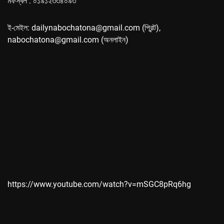
মফস্বল : ০১৯১২৩৩৪০৯৩
ই-মেইল: dailynabochatona@gmail.com (প্রিন্ট),
nabochatona@gmail.com (অনলাইন)
https://www.youtube.com/watch?v=mSGC8pRq6hg