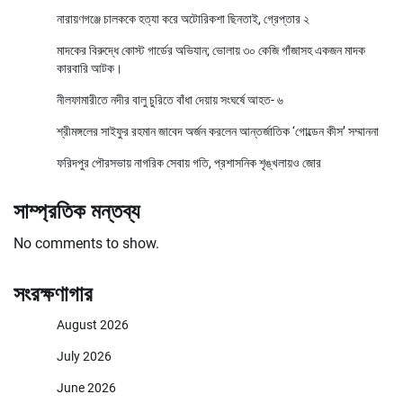
নারায়ণগঞ্জে চালককে হত্যা করে অটোরিকশা ছিনতাই, গ্রেপ্তার ২
মাদকের বিরুদ্ধে কোস্ট গার্ডের অভিযান; ভোলায় ৩০ কেজি গাঁজাসহ একজন মাদক
কারবারি আটক।
নীলফামারীতে নদীর বালু চুরিতে বাঁধা দেয়ায় সংঘর্ষে আহত- ৬
শ্রীমঙ্গলের সাইফুর রহমান জাবেদ অর্জন করলেন আন্তর্জাতিক ‘গোল্ডেন কীস’ সম্মাননা
ফরিদপুর পৌরসভায় নাগরিক সেবায় গতি, প্রশাসনিক শৃঙ্খলায়ও জোর
সাম্প্রতিক মন্তব্য
No comments to show.
সংরক্ষণাগার
August 2026
July 2026
June 2026