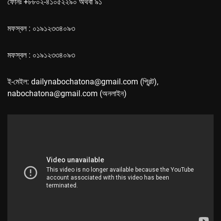
ফোনঃ +৮৮০২-৪১০৫২২৯০ অথবা ৯১
মফস্বল : ০১৯১২৩৩৪০৯৩
মফস্বল : ০১৯১২৩৩৪০৯৩
ই-মেইল: dailynabochatona@gmail.com (প্রিন্ট),
nabochatona@gmail.com (অনলাইন)