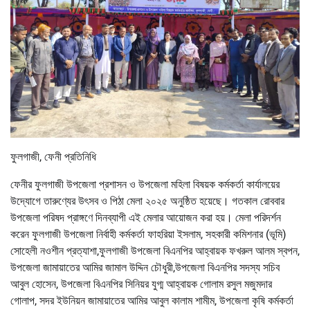
ফুলগাজী, ফেনী প্রতিনিধি
ফেনীর ফুলগাজী উপজেলা প্রশাসন ও উপজেলা মহিলা বিষয়ক কর্মকর্তা কার্যালয়ের
উদ্যোগে তারুণ্যের উৎসব ও পিঠা মেলা ২০২৫ অনুষ্ঠিত হয়েছে। গতকাল রোববার
উপজেলা পরিষদ প্রাঙ্গণে দিনব্যাপী এই মেলার আয়োজন করা হয়। মেলা পরিদর্শন
করেন ফুলগাজী উপজেলা নির্বাহী কর্মকর্তা ফাহরিয়া ইসলাম, সহকারী কমিশনার (ভূমি)
সোহেলী নওশীন প্রত্যাশা,ফুলগাজী উপজেলা বিএনপির আহ্বায়ক ফখরুল আলম স্বপন,
উপজেলা জামায়াতের আমির জামাল উদ্দিন চৌধুরী,উপজেলা বিএনপির সদস্য সচিব
আবুল হোসেন, উপজেলা বিএনপির সিনিয়র যুগ্ম আহ্বায়ক গোলাম রসুল মজুমদার
গোলাপ, সদর ইউনিয়ন জামায়াতের আমির আবুল কালাম শামীম, উপজেলা কৃষি কর্মকর্তা