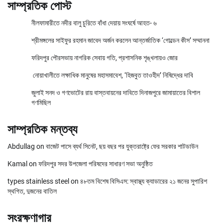
সাম্প্রতিক পোস্ট
নীলফামারীতে নদীর বালু চুরিতে বাঁধা দেয়ায় সংঘর্ষে আহত- ৬
শ্রীমঙ্গলের সাইফুর রহমান জাবেদ অর্জন করলেন আন্তর্জাতিক ‘গোল্ডেন কীস’ সম্মাননা
ফরিদপুর পৌরসভায় নাগরিক সেবায় গতি, প্রশাসনিক শৃঙ্খলায়ও জোর
নোয়াখালীতে লক্ষাধিক মানুষের মহাসমাবেশ, ‘হিজবুত তাওহীদ’ নিষিদ্ধের দাবি
জুলাই সনদ ও গণভোটের রায় বাস্তবায়নের দাবিতে দিনাজপুরে জামায়াতের বিশাল
গণমিছিল
সাম্প্রতিক মন্তব্য
Abdullag
on
বাজেট পাসে ব্যর্থ সিনেট, ছয় বছর পর যুক্তরাষ্ট্রে ফের সরকার শাটডাউন
Kamal
on
ফরিদপুর সদর উপজেলা পরিষদের সাধারণ সভা অনুষ্ঠিত
types stainless steel
on
৪৮তম বিশেষ বিসিএস: স্বাস্থ্য ক্যাডারের ২১ জনের সুপারিশ
স্থগিত, দুজনের বাতিল
সংরক্ষণাগার