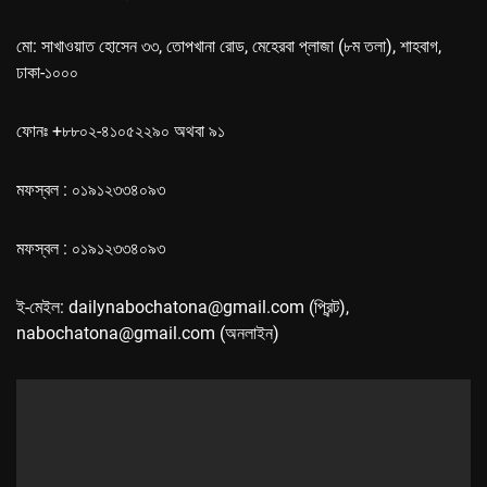
মো: সাখাওয়াত হোসেন ৩৩, তোপখানা রোড, মেহেরবা প্লাজা (৮ম তলা), শাহবাগ,
ঢাকা-১০০০
ফোনঃ +৮৮০২-৪১০৫২২৯০ অথবা ৯১
মফস্বল : ০১৯১২৩৩৪০৯৩
মফস্বল : ০১৯১২৩৩৪০৯৩
ই-মেইল: dailynabochatona@gmail.com (প্রিন্ট),
nabochatona@gmail.com (অনলাইন)