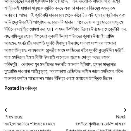
আশ্রয়কেন্দ্রে জঘন্য ধ্বংসযজ্ঞ চালানো হচ্ছে। এই বর্বরোচিত হামলায় সারা বিশ্বে
শান্তিকামী সাধারণ মানুষকে ব্যথিত করছে এবং তা মানবতার বিরুদ্ধে জঘন্যতম
অপরাধ। আমরা এই প্রতিবাদী মানববন্ধন থেকে বর্বরোচিত এই হামলার প্রতিবাদ এবং
অবিলম্বে ইসরাইলি আগ্রাসন বন্ধের দাবি জানান। পরে দোয়া ও মুনাজাতের মাধ্যমে
মিছিলের সমাপ্তি ঘোষণা করা হয়। এ সময় উপস্থিত ছিলেন উপজেলা সেক্রেটারী এস,
এম, হাফিজুর রহমান, উপজেলা ক্বওমী উলামা পরিষদের প্রধান উপদেষ্টা তামিম
আহমেদ, সংগঠনটির সভাপতি মুফতি সিরাজুল ইসলাম, সাধারণ সম্পাদক মাওলানা
আহসানউল্লাহ, আলফাডাঙ্গা কেন্দ্রীয় জামে মসজিদের খতিব মুফতি কুতুবউদ্দিন ফরিদী,
থানা মসজিদের ইমাম বিশিষ্ট ইসলামি আলোচক হাফেজ মোল্যা আব্দুর রহমান
ফরিদপুরী। খেলাফত যুব মজলিসের সভাপতি মাওলানা ইলিয়াস, চান্দড়া মাদ্রাসার
মুহতামিম মাওলানা আমিনুল্লাহ্, আলফাডাঙ্গা রেজিস্টার অফিস জামে মসজিদের খতিব
মাওলানা হুসাইন আহমেদসহ আরও বিভিন্ন ওলামা মাশায়েখ উপস্থিত ছিলেন।
Posted in
ফরিদপুর
Post
Previous:
Next:
navigation
সরাইলে ৭৫-দিনে পবিত্র কোরআনে
ফেনীতে গৃহহীনদের সেমিপাকা ঘর ও
হাফেজ হয়েছে ৬ বছরের আদনান
উপহার বিতরণ করলেন সিআইপি শাখাওয়াত