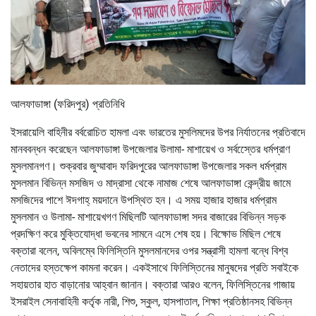
আলফাডাঙ্গা (ফরিদপুর) প্রতিনিধি
ইসরায়েলি বাহিনীর বর্বরোচিত হামলা এবং ভারতের মুসলিমদের উপর নির্যাতনের প্রতিবাদে
মানববন্ধন করেছেন আলফাডাঙ্গা উপজেলার উলামা- মাশায়েখ ও সর্বস্তেের ধর্মপ্রাণ
মুসলমানগণ। শুক্রবার জুম্মাবাদ ফরিদপুরের আলফাডাঙ্গা উপজেলার সকল ধর্মপ্রাম
মুসলমান বিভিন্ন মসজিদ ও মাদ্রাসা থেকে নামাজ শেষে আলফাডাঙ্গা কেন্দ্রীয় জামে
মসজিদের পাশে ঈদগাহ্ ময়দানে উপস্থিত হন। এ সময় হাজার হাজার ধর্মপ্রাম
মুসলমান ও উলামা- মাশায়েখগণ মিছিলটি আলফাডাঙ্গা সদর বাজারের বিভিন্ন সড়ক
প্রদক্ষিণ করে মুক্তিযোদ্ধা ভবনের সামনে এসে শেষ হয়। বিক্ষোভ মিছিল শেষে
বক্তারা বলেন, অবিলম্বে ফিলিস্তিনি মুসলমানদের ওপর সন্ত্রাসী হামলা বন্ধে বিশ্ব
নেতাদের হস্তক্ষেপ কামনা করেন। একইসাথে ফিলিস্তিনের মানুষদের প্রতি সবাইকে
সহায়তার হাত বাড়ানোর আহ্বান জানান। বক্তারা আরও বলেন, ফিলিস্তিনের গাজায়
ইসরাইল সেনাবাহিনী কর্তৃক নারী, শিশু, স্কুল, হাসপাতাল, শিক্ষা প্রতিষ্ঠানসহ বিভিন্ন