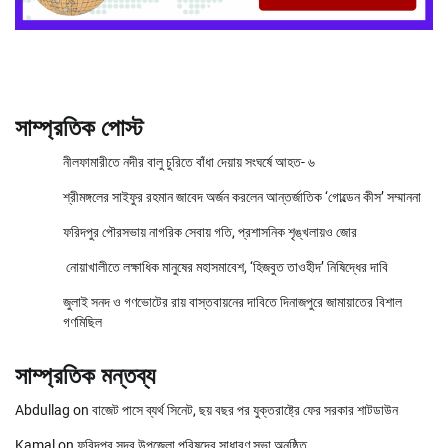
সাম্প্রতিক পোস্ট
নীলফামারীতে নদীর বালু চুরিতে বাঁধা দেয়ায় সংঘর্ষে আহত- ৬
শ্রীমঙ্গলের সাইফুর রহমান জাবেদ অর্জন করলেন আন্তর্জাতিক ‘গোল্ডেন কীস’ সম্মাননা
ফরিদপুর পৌরসভায় নাগরিক সেবায় গতি, প্রশাসনিক শৃঙ্খলায়ও জোর
নোয়াখালীতে লক্ষাধিক মানুষের মহাসমাবেশ, ‘হিজবুত তাওহীদ’ নিষিদ্ধের দাবি
জুলাই সনদ ও গণভোটের রায় বাস্তবায়নের দাবিতে দিনাজপুরে জামায়াতের বিশাল
গণমিছিল
সাম্প্রতিক মন্তব্য
Abdullag
on
বাজেট পাসে ব্যর্থ সিনেট, ছয় বছর পর যুক্তরাষ্ট্রে ফের সরকার শাটডাউন
Kamal
on
ফরিদপুর সদর উপজেলা পরিষদের সাধারণ সভা অনুষ্ঠিত