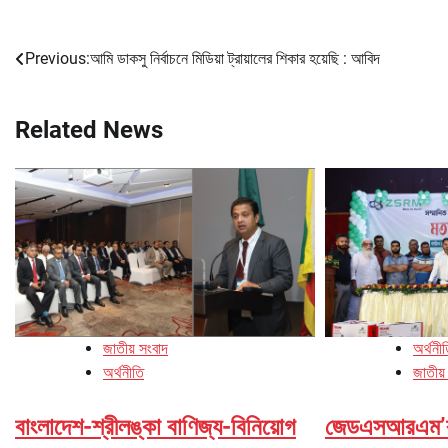
Previous:
আমি ডাকসু নির্বাচনে মিডিয়া ট্রায়ালের শিকার হয়েছি : আবিদ
Post
navigation
Related News
জাতীয় সংবাদ
অর্থনী
অর্থনীতি
জাতীয়
বাংলাদেশ-শ্রীলঙ্কা বাণিজ্য-বিনিয়োগ
জেডএসআরএম’র উ