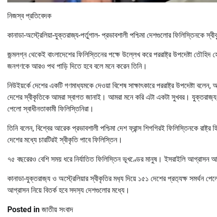
নিজস্ব প্রতিবেদক
কানাডা-অস্ট্রেলিয়া-যুক্তরাজ্য-পর্তুগাল- প্রভাবশালী পশ্চিমা দেশগুলোর ফিলিস্তিনকে স
জন্মলগ্ন থেকেই বাংলাদেশের ফিলিস্তিনের পক্ষে উল্লেখ করে পররাষ্ট্র উপদেষ্টা তৌহিদ হ
জনগণকে আরও পথ পাড়ি দিতে হবে বলে মনে করেন তিনি।
নিউইয়র্কে দেশের একটি গণমাধ্যমকে দেওয়া বিশেষ সাক্ষাৎকারে পররাষ্ট্র উপদেষ্টা বলেন
দেশের স্বীকৃতিকে আমরা স্বাগত জানাই। আমরা মনে করি এটা একটা সুখবর। যুক্তরাজ‍্য, কানাড
পেলো স্বাধীনতাকামী ফিলিস্তিনিরা।
তিনি বলেন, বিশ্বের আরেক প্রভাবশালী পশ্চিমা দেশ ফ্রান্স শিগগিরই ফিলিস্তিনকে রাষ্ট্র
দেশের মধ্যে চারটিরই স্বীকৃতি পাবে ফিলিস্তিন।
৭৫ বছরেরও বেশি সময় ধরে নির্যাতিত ফিলিস্তিন ভূখণ্ডের মানুষ। ইসরাইলি আগ্রাসন আর
কানাডা-যুক্তরাজ‍্য ও অস্ট্রেলিয়ার স্বীকৃতির মধ‍্য দিয়ে ১৫১ দেশের প্রত‍্যক্ষ সমর্
আগ্রাসন নিয়ে বিতর্ক হবে সদস‍্য দেশগুলোর মধ্যে।
Posted in
জাতীয় সংবাদ