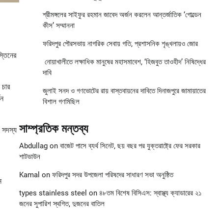
শ্রীমঙ্গলের সাইফুর রহমান জাবেদ অর্জন করলেন আন্তর্জাতিক ‘গোল্ডেন
কীস’ সম্মাননা
ফরিদপুর পৌরসভায় নাগরিক সেবায় গতি, প্রশাসনিক শৃঙ্খলায়ও জোর
স্তিনের
নোয়াখালীতে লক্ষাধিক মানুষের মহাসমাবেশ, ‘হিজবুত তাওহীদ’ নিষিদ্ধের
দাবি
 চার
জুলাই সনদ ও গণভোটের রায় বাস্তবায়নের দাবিতে দিনাজপুরে জামায়াতের
থন
বিশাল গণমিছিল
সাম্প্রতিক মন্তব্য
ী সদস্য
Abdullag
on
বাজেট পাসে ব্যর্থ সিনেট, ছয় বছর পর যুক্তরাষ্ট্রে ফের সরকার
শাটডাউন
Kamal
on
ফরিদপুর সদর উপজেলা পরিষদের সাধারণ সভা অনুষ্ঠিত
ন
types stainless steel
on
৪৮তম বিশেষ বিসিএস: স্বাস্থ্য ক্যাডারের ২১
জনের সুপারিশ স্থগিত, দুজনের বাতিল