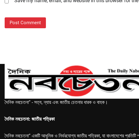
Save my name, email, and website in this browser for the
দৈনিক নবচেতনা" - সত্য, ন্যায় এবং জাতীয় চেতনার ধারক ও বাহক।
দৈনিক নবচেতনা: জাতীয় পত্রিকা
দৈনিক নবচেতনা" একটি আধুনিক ও নির্ভরযোগ্য জাতীয় পত্রিকা, যা বাংলাদেশের প্রতিটি প