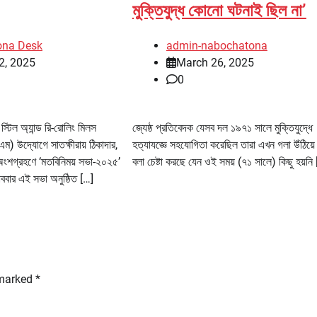
মুক্তিযুদ্ধ কোনো ঘটনাই ছিল না’
ona Desk
admin-nabochatona
2, 2025
March 26, 2025
0
্টিল অ্যান্ড রি-রোলিং মিলস
জ্যেষ্ঠ প্রতিবেদক যেসব দল ১৯৭১ সালে মুক্তিযুদ্ধে
 উদ্যোগে সাতক্ষীরায় ঠিকাদার,
হত্যাযজ্ঞে সহযোগিতা করেছিল তারা এখন গলা উঁঠিয়ে
র অংশগ্রহণে ‘মতবিনিময় সভা-২০২৫’
বলা চেষ্টা করছে যেন ওই সময় (৭১ সালে) কিছু হয়নি
ববার এই সভা অনুষ্ঠিত […]
 marked
*