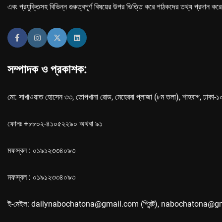
এবং প্রযুক্তিসহ বিভিন্ন গুরুত্বপূর্ণ বিষয়ের উপর ভিত্তি করে পাঠকদের তথ্য প্রদান কর
সম্পাদক ও প্রকাশক:
মো: সাখাওয়াত হোসেন ৩৩, তোপখানা রোড, মেহেরবা প্লাজা (৮ম তলা), শাহবাগ, ঢাকা-
ফোনঃ +৮৮০২-৪১০৫২২৯০ অথবা ৯১
মফস্বল : ০১৯১২৩৩৪০৯৩
মফস্বল : ০১৯১২৩৩৪০৯৩
ই-মেইল: dailynabochatona@gmail.com (প্রিন্ট), nabochatona@g