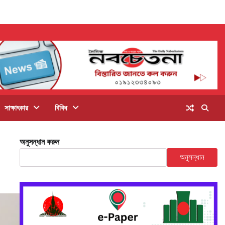
সাক্ষাৎকার
বিবিধ
অনুসন্ধান করুন
অনুসন্ধান