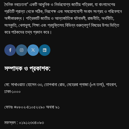
দৈনিক নবচেতনা" একটি আধুনিক ও নির্ভরযোগ্য জাতীয় পত্রিকা, যা বাংলাদেশের
প্রতিটি প্রান্ত থেকে সঠিক, নিরপেক্ষ এবং সময়োপযোগী সংবাদ সংগ্রহ ও পরিবেশনে
অঙ্গীকারবদ্ধ। পত্রিকাটি জাতীয় ও আন্তর্জাতিক ঘটনাবলী, রাজনীতি, অর্থনীতি,
সংস্কৃতি, খেলাধুলা, শিক্ষা এবং প্রযুক্তিসহ বিভিন্ন গুরুত্বপূর্ণ বিষয়ের উপর ভিত্তি
করে পাঠকদের তথ্য প্রদান করে।
সম্পাদক ও প্রকাশক:
মো: সাখাওয়াত হোসেন ৩৩, তোপখানা রোড, মেহেরবা প্লাজা (৮ম তলা), শাহবাগ,
ঢাকা-১০০০
ফোনঃ +৮৮০২-৪১০৫২২৯০ অথবা ৯১
মফস্বল : ০১৯১২৩৩৪০৯৩