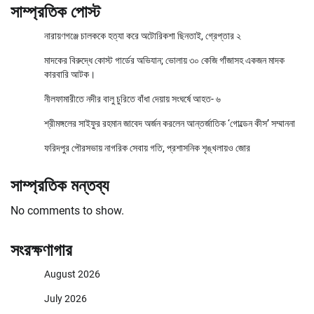
সাম্প্রতিক পোস্ট
নারায়ণগঞ্জে চালককে হত্যা করে অটোরিকশা ছিনতাই, গ্রেপ্তার ২
মাদকের বিরুদ্ধে কোস্ট গার্ডের অভিযান; ভোলায় ৩০ কেজি গাঁজাসহ একজন মাদক
কারবারি আটক।
নীলফামারীতে নদীর বালু চুরিতে বাঁধা দেয়ায় সংঘর্ষে আহত- ৬
শ্রীমঙ্গলের সাইফুর রহমান জাবেদ অর্জন করলেন আন্তর্জাতিক ‘গোল্ডেন কীস’ সম্মাননা
ফরিদপুর পৌরসভায় নাগরিক সেবায় গতি, প্রশাসনিক শৃঙ্খলায়ও জোর
সাম্প্রতিক মন্তব্য
No comments to show.
সংরক্ষণাগার
August 2026
July 2026