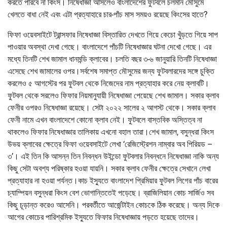
করতে পারবে না কিংস। নিষেধাজ্ঞা আসলেও বাংলাদেশের ফুটবলে চলমান মৌসুমে
খেলতে বাধা নেই এবং এটা প্রত্যাহারে চার-পাঁচ মাস সময়ও রয়েছে কিংসের হাতে?
ফিফা ওয়েবসাইটে ট্রান্সফার নিষেধাজ্ঞা বিস্তারিত দেখতে গিয়ে কেচো খুঁড়তে গিয়ে সাপ
পাওয়ার অবস্থা দেখা গেছে। বাংলাদেশে পাঁচটি নিষেধাজ্ঞার ঘটনা দেখো গেছে। এর
মধ্যে তিনটি শেখ জামাল ধানমন্ডি ক্লাবের। চলতি বছর ৩-৬ জানুয়ারি তিনটি নিষেধাজ্ঞা
এসেছে শেখ জামালের ওপর।সর্বশেষ সমাপ্ত মৌসুমের জন্য ফুটবলারদের সঙ্গে চুক্তি
করলেও ৫ আগস্টের পর ফুটবল থেকে নিজেদের নাম প্রত্যাহার করে নেয় ক্লাবটি।
ফুটবল থেকে সরলেও ফিফার নিয়মানুযায়ী নিষেধাজ্ঞা পেয়েছে শেখ জামাল। সকার ক্লাব
ফেনীর ওপরও নিষেধাজ্ঞা রয়েছে। সেটা ২০২২ সালের ২ আগস্ট থেকে। সকার ক্লাব
ফেনী নামে এখন বাংলাদেশে কোনো ক্লাব নেই। ফুটবলে বাস্তবিক অস্তিত্ব না
থাকলেও ফিফার নিষেধাজ্ঞার তালিকায় এখনো বহাল তারা।শেখ জামাল, বসুন্ধরা কিংস
উভয় ক্লাবের ক্ষেত্রে ফিফা ওয়েবসাইটে লেখা ‘রেজিস্ট্রেশন নাম্বার অব পিরিয়ড –
৩’। এই তিন কি আসন্ন তিন নিবন্ধন উইন্ডো ফুটবলার নিবন্ধনে নিষেধাজ্ঞা নাকি অন্য
কিছু সেটা অবশ্য পরিষ্কার হওয়া যায়নি। সকার ক্লাব ফেনীর ক্ষেত্রে সেখানে লেখা
প্রত্যাহার না হওয়া পর্যন্ত।কাচ ইস্যুতে বাংলাদেশ প্রিমিয়ার ফুটবল লিগের পাঁচ বারের
চ্যাম্পিয়ন বসুন্ধরা কিংস বেশ ভোগান্তিতেই পড়েছে। ব্রাজিলিয়ান কোচ সার্জিও সব
কিছু চূড়ান্ত করেও আসেনি। পরবর্তীতে আর্জেন্টাইন কোচকে ঠিক করেছে। অন্য দিকে
আগের কোচের পারিশ্রমিক ইস্যুতে ফিফার নিষেধাজ্ঞায় পড়তে হয়েছে তাদের।