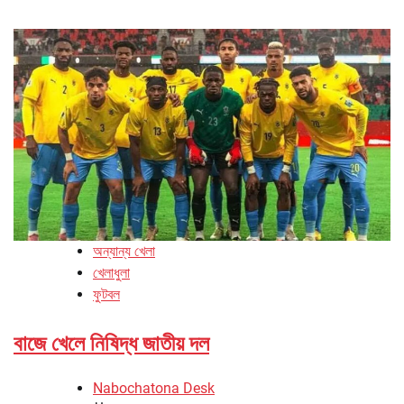
অন্যান্য খেলা
খেলাধুলা
ফুটবল
বাজে খেলে নিষিদ্ধ জাতীয় দল
Nabochatona Desk