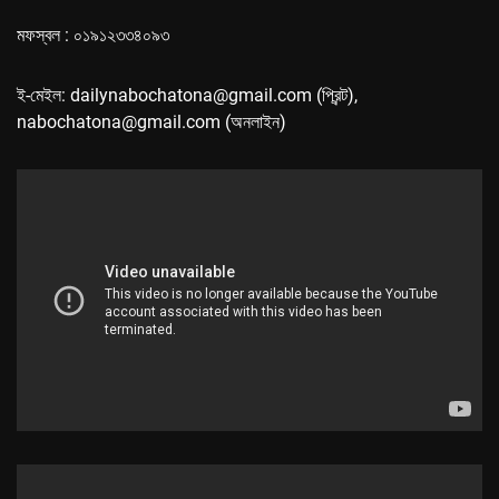
মফস্বল : ০১৯১২৩৩৪০৯৩
ই-মেইল: dailynabochatona@gmail.com (প্রিন্ট),
nabochatona@gmail.com (অনলাইন)