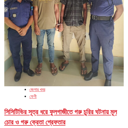
জেলার খবর
ফেনী
সিসিটিভির সূত্র ধরে ফুলগাজীতে গরু চুরির ঘটনায় মূল
চোর ও গরু ক্রেতা গ্রেফতার