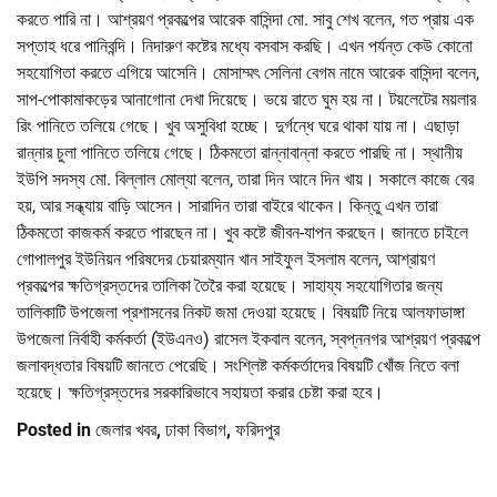
করতে পারি না। আশ্রয়ণ প্রকল্পের আরেক বাসিন্দা মো. সাবু শেখ বলেন, গত প্রায় এক
সপ্তাহ ধরে পানিবন্দি। নিদারুণ কষ্টের মধ্যে বসবাস করছি। এখন পর্যন্ত কেউ কোনো
সহযোগিতা করতে এগিয়ে আসেনি। মোসাম্মৎ সেলিনা বেগম নামে আরেক বাসিন্দা বলেন,
সাপ-পোকামাকড়ের আনাগোনা দেখা দিয়েছে। ভয়ে রাতে ঘুম হয় না। টয়লেটের ময়লার
রিং পানিতে তলিয়ে গেছে। খুব অসুবিধা হচ্ছে। দুর্গন্ধে ঘরে থাকা যায় না। এছাড়া
রান্নার চুলা পানিতে তলিয়ে গেছে। ঠিকমতো রান্নাবান্না করতে পারছি না। স্থানীয়
ইউপি সদস্য মো. বিল্লাল মোল্যা বলেন, তারা দিন আনে দিন খায়। সকালে কাজে বের
হয়, আর সন্ধ্যায় বাড়ি আসেন। সারাদিন তারা বাইরে থাকেন। কিন্তু এখন তারা
ঠিকমতো কাজকর্ম করতে পারছেন না। খুব কষ্টে জীবন-যাপন করছেন। জানতে চাইলে
গোপালপুর ইউনিয়ন পরিষদের চেয়ারম্যান খান সাইফুল ইসলাম বলেন, আশ্রায়ণ
প্রকল্পের ক্ষতিগ্রস্তদের তালিকা তৈরৈ করা হয়েছে। সাহায্য সহযোগিতার জন্য
তালিকাটি উপজেলা প্রশাসনের নিকট জমা দেওয়া হয়েছে। বিষয়টি নিয়ে আলফাডাঙ্গা
উপজেলা নির্বাহী কর্মকর্তা (ইউএনও) রাসেল ইকবাল বলেন, স্বপ্ননগর আশ্রয়ণ প্রকল্পে
জলাবদ্ধতার বিষয়টি জানতে পেরেছি। সংশ্লিষ্ট কর্মকর্তাদের বিষয়টি খোঁজ নিতে বলা
হয়েছে। ক্ষতিগ্রস্তদের সরকারিভাবে সহায়তা করার চেষ্টা করা হবে।
Posted in
জেলার খবর
,
ঢাকা বিভাগ
,
ফরিদপুর