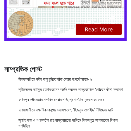
সাম্প্রতিক পোস্ট
নীলফামারীতে নদীর বালু চুরিতে বাঁধা দেয়ায় সংঘর্ষে আহত- ৬
শ্রীমঙ্গলের সাইফুর রহমান জাবেদ অর্জন করলেন আন্তর্জাতিক ‘গোল্ডেন কীস’ সম্মাননা
ফরিদপুর পৌরসভায় নাগরিক সেবায় গতি, প্রশাসনিক শৃঙ্খলায়ও জোর
নোয়াখালীতে লক্ষাধিক মানুষের মহাসমাবেশ, ‘হিজবুত তাওহীদ’ নিষিদ্ধের দাবি
জুলাই সনদ ও গণভোটের রায় বাস্তবায়নের দাবিতে দিনাজপুরে জামায়াতের বিশাল
গণমিছিল