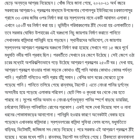
ছেড়ে অন্যত্র আশ্রয় নিয়েছেন। খোঁজ নিয়ে জানা গেছে, ২০২০-২১ অর্থ বছরে
সরকারের আশ্রয়ণ-২ প্রকল্পের মাধ্যমে উপজেলার গোপালপুর ইউনিয়নের চরকাতলাসুর
গ্রামে ৩৩ একর জমির ওপর নির্মাণ করা হয় স্বপ্ননগর নামে একটি আবাসন এলাকা।
এখানে ২৫০টি ঘর নির্মাণ করা হয়। ভূমিহীন পরিবারগুলোর ঠাঁই দেওয়া হয় এলাকাটিতে।
তবে সরকার ঘোষিত উপহারের এই ঘরগুলো নিচু জায়গায় নির্মাণ করাতে পানিতে
সেখানকার বাসিন্দারা পানিবন্দি হয়ে পড়ছেন। স্থানীয়দের অভিযোগ, যে জায়গায়
স্বপ্ননগর আশ্রয়ণ প্রকল্পের ঘরগুলো নির্মাণ করা হয়েছে সেখানে গত ১৫ বছর পূর্বে
মধুমতি নদীর পানি প্রবাহ ছিল। পরবর্তীতে সেখানে চর জেগে উঠেছে। সেই জেগে ওঠা
চরের মধ্যেই অপরিকল্পিতভাবে গড়ে উঠেছে আশ্রয়ণ প্রকল্পের ২৫০টি ঘর। দেখা যায়,
আশ্রয়ণ প্রকল্পে যাওয়ার পাকা সড়কে কোথাও হাঁটু পানি আবার কোথাও কোমর পর্যন্ত
পানি। প্রতিটি গলিতেও পানি প্রায় হাঁটু সমান। বেশির ভাগ ঘরের মেঝেতে ঢুকে
পড়েছে পানি। পানিতে তলিয়ে গেছে রান্নাঘর, টয়লেট। এতে নোংরা পানির দুর্গন্ধে
অসহনীয় হয়ে পড়েছে এলাকার পরিবেশ। ছোট শিশু ও বৃদ্ধরা ঘর থেকে বের হতে
পারছে না। সুপেয় পানির অভাব ও নোংরা-দুর্গন্ধযুক্ত পানির স্পর্শে বাড়ছে ডায়রিয়া,
চর্মরোগহ বিভিন্ন পানিবাহিত রোগের প্রকোপ। একই সঙ্গে দেখা দিয়েছে সাপ ও নানা
ধরনের পোকামাকড়ের আনাগোনা। পানিবন্দি হওয়ার কারণে অনেকটাই বেকার হয়ে
পড়েছেন এখানকার বাসিন্দারা। স্বপ্ননগরের বাসিন্দা সুফিয়া বেগম বলেন, মধুমতিতে
বাড়িঘর, ভিটেমাটি, জমিজমা সব কেড়ে নিয়েছে। পরে সরকার এই আশ্রয়ণ প্রকল্পে ঠাঁই
হয়েছে। ঘরের মধ্যে পানি। রান্নাঘর, টয়লেট সব তলিয়ে গেছে। ঠিকমতো রান্নাবান্না