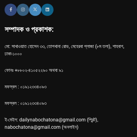
সম্পাদক ও প্রকাশক:
মো: সাখাওয়াত হোসেন ৩৩, তোপখানা রোড, মেহেরবা প্লাজা (৮ম তলা), শাহবাগ,
ঢাকা-১০০০
ফোনঃ +৮৮০২-৪১০৫২২৯০ অথবা ৯১
মফস্বল : ০১৯১২৩৩৪০৯৩
মফস্বল : ০১৯১২৩৩৪০৯৩
ই-মেইল: dailynabochatona@gmail.com (প্রিন্ট),
nabochatona@gmail.com (অনলাইন)