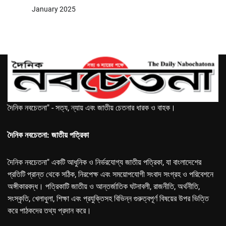
January 2025
দৈনিক নবচেতনা" - সত্য, ন্যায় এবং জাতীয় চেতনার ধারক ও বাহক।
দৈনিক নবচেতনা: জাতীয় পত্রিকা
দৈনিক নবচেতনা" একটি আধুনিক ও নির্ভরযোগ্য জাতীয় পত্রিকা, যা বাংলাদেশের
প্রতিটি প্রান্ত থেকে সঠিক, নিরপেক্ষ এবং সময়োপযোগী সংবাদ সংগ্রহ ও পরিবেশনে
অঙ্গীকারবদ্ধ। পত্রিকাটি জাতীয় ও আন্তর্জাতিক ঘটনাবলী, রাজনীতি, অর্থনীতি,
সংস্কৃতি, খেলাধুলা, শিক্ষা এবং প্রযুক্তিসহ বিভিন্ন গুরুত্বপূর্ণ বিষয়ের উপর ভিত্তি
করে পাঠকদের তথ্য প্রদান করে।