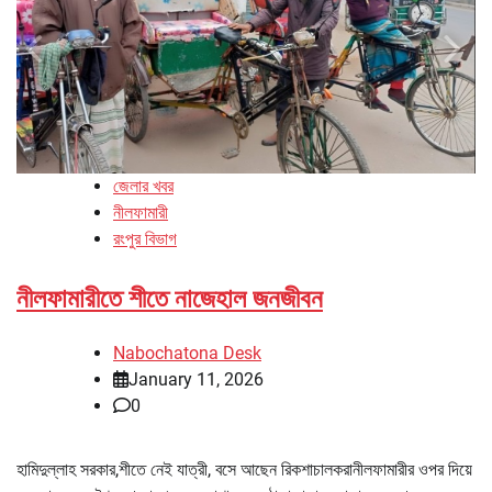
জেলার খবর
নীলফামারী
রংপুর বিভাগ
নীলফামারীতে শীতে নাজেহাল জনজীবন
Nabochatona Desk
January 11, 2026
0
হামিদুল্লাহ সরকার,শীতে নেই যাত্রী, বসে আছেন রিকশাচালকরানীলফামারীর ওপর দিয়ে