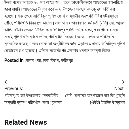
উভয় পক্ষের অন্তত ২০ জন আহত হন। তবে, তাৎক্ষণিকভাবে আহতদের নাম-পরিচয়
জানা যায়নি।আহতদের উদ্ধার করে ভাঙ্গা উপজেলা স্বাস্থ্য কমপ্লেক্সে ভর্তি করা
হয়েছে। খবর পেয়ে অতিরিক্ত পুলিশ ফোর্স ও স্থানীয় জনপ্রতিনিধিরা ঘটনাস্থলে
পৌঁছে পরিস্থিতি নিয়ন্ত্রণে আনেন।ভাঙ্গা থানার ভারপ্রাপ্ত কর্মকর্তা (ওসি) মো. আব্দুল
আলিম ঘটনার সত্যতা নিশ্চিত করে ‘ফরিদপুর প্রতিদিন’কে বলেন, খবর পাওয়ার সঙ্গে
সঙ্গেই পুলিশ ঘটনাস্থলে পৌঁছে পরিস্থিতি নিয়ন্ত্রণে আনে। বর্তমানে পরিস্থিতি
স্বাভাবিক রয়েছে। তবে যেকোনো অপ্রীতিকর ঘটনা এড়াতে এলাকায় অতিরিক্ত পুলিশ
মোতায়েন রাখা হয়েছে। এদিকে সংঘর্ষের পর এলাকায় থমথমে অবস্থা বিরাজ।
Posted in
জেলার খবর
,
ঢাকা বিভাগ
,
ফরিদপুর
Post
Previous:
Next:
navigation
গাইবান্ধায় দুই উপজেলার সেনাবাহিনীর
ফেনী জেনারেল হাসপাতালে হাই ডিপেন্ডেন্সি
অস্থায়ী ক্যাম্প পরিদর্শনে জেলা প্রশাসক
(ঐউট) ইউনিট উদ্বোধন
Related News