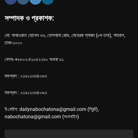
সম্পাদক ও প্রকাশক:
মো: সাখাওয়াত হোসেন ৩৩, তোপখানা রোড, মেহেরবা প্লাজা (৮ম তলা), শাহবাগ,
ঢাকা-১০০০
ফোনঃ +৮৮০২-৪১০৫২২৯০ অথবা ৯১
মফস্বল : ০১৯১২৩৩৪০৯৩
মফস্বল : ০১৯১২৩৩৪০৯৩
ই-মেইল: dailynabochatona@gmail.com (প্রিন্ট),
nabochatona@gmail.com (অনলাইন)