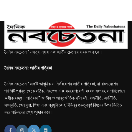
দৈনিক নবচেতনা" - সত্য, ন্যায় এবং জাতীয় চেতনার ধারক ও বাহক।
দৈনিক নবচেতনা: জাতীয় পত্রিকা
দৈনিক নবচেতনা" একটি আধুনিক ও নির্ভরযোগ্য জাতীয় পত্রিকা, যা বাংলাদেশের
প্রতিটি প্রান্ত থেকে সঠিক, নিরপেক্ষ এবং সময়োপযোগী সংবাদ সংগ্রহ ও পরিবেশনে
অঙ্গীকারবদ্ধ। পত্রিকাটি জাতীয় ও আন্তর্জাতিক ঘটনাবলী, রাজনীতি, অর্থনীতি,
সংস্কৃতি, খেলাধুলা, শিক্ষা এবং প্রযুক্তিসহ বিভিন্ন গুরুত্বপূর্ণ বিষয়ের উপর ভিত্তি
করে পাঠকদের তথ্য প্রদান করে।