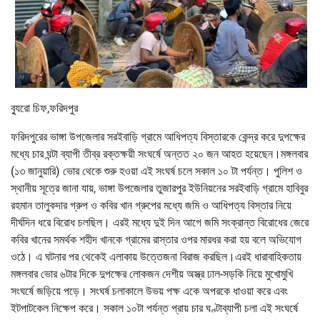
ব্যুরো চিফ,ফরিদপুর
ফরিদপুরের ভাঙ্গা উপজেলার সরইবাড়ি গ্রামে আধিপত্য বিস্তারকে কেন্দ্র করে দুপক্ষের
মধ্যে চার ঘন্টা ব্যাপী তীব্র রক্তক্ষয়ী সংঘর্ষে অন্তত ২০ জন আহত হয়েছেন।মঙ্গলবার
(১৩ জানুয়ারি) ভোর থেকে শুরু হওয়া এই সংঘর্ষ চলে সকাল ১০ টা পর্যন্ত। পুলিশ ও
স্থানীয় সূত্রে জানা যায়, ভাঙ্গা উপজেলার তুজারপুর ইউনিয়নের সরইবাড়ি গ্রামে হাবিবুর
রহমান তালুকদার গ্রুপ ও কবির খান গ্রুপের মধ্যে জমি ও আধিপত্য বিস্তার নিয়ে
দীর্ঘদিন ধরে বিরোধ চলছিল। এরই মধ্যে দুই দিন আগে জমি সংক্রান্ত বিরোধের জেরে
কবির খানের সমর্থক শহীদ খানকে গ্রামের রাস্তার ওপর মারধর করা হয় বলে অভিযোগ
ওঠে। এ ঘটনার পর থেকেই এলাকায় উত্তেজনা বিরাজ করছিল।এরই ধারাবাহিকতায়
মঙ্গলবার ভোর ৬টার দিকে দুপক্ষের লোকজন দেশীয় অস্ত্র ঢাল-সড়কি নিয়ে মুখোমুখি
সংঘর্ষে জড়িয়ে পড়ে। সংঘর্ষ চলাকালে উভয় পক্ষ একে অপরকে ধাওয়া করে এবং
ইটপাটকেল নিক্ষেপ করে। সকাল ১০টা পর্যন্ত প্রায় চার ঘণ্টাব্যাপী চলা এই সংঘর্ষে