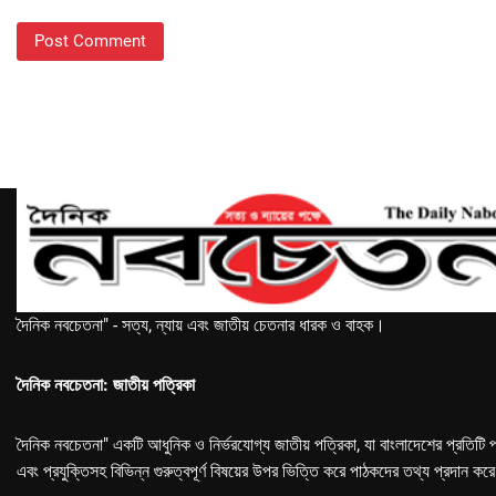
দৈনিক নবচেতনা" - সত্য, ন্যায় এবং জাতীয় চেতনার ধারক ও বাহক।
দৈনিক নবচেতনা: জাতীয় পত্রিকা
দৈনিক নবচেতনা" একটি আধুনিক ও নির্ভরযোগ্য জাতীয় পত্রিকা, যা বাংলাদেশের প্রতিটি প
এবং প্রযুক্তিসহ বিভিন্ন গুরুত্বপূর্ণ বিষয়ের উপর ভিত্তি করে পাঠকদের তথ্য প্রদান কর