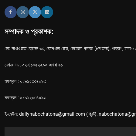
সম্পাদক ও প্রকাশক:
মো: সাখাওয়াত হোসেন ৩৩, তোপখানা রোড, মেহেরবা প্লাজা (৮ম তলা), শাহবাগ, ঢাকা-
ফোনঃ +৮৮০২-৪১০৫২২৯০ অথবা ৯১
মফস্বল : ০১৯১২৩৩৪০৯৩
মফস্বল : ০১৯১২৩৩৪০৯৩
ই-মেইল: dailynabochatona@gmail.com (প্রিন্ট), nabochatona@g