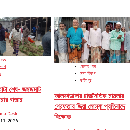
 খবর
জেলার খবর
িভাগ
ঢাকা বিভাগ
র
ফরিদপুর
িকাটা শেষ- জমজমাট
আলফাডাঙ্গায় রাজনৈতিক মামলায়
চারার বাজার
গ্রেফতার জিয়া মোল্যা প্রতিবাদে
ona Desk
বিক্ষোভ
 11, 2026