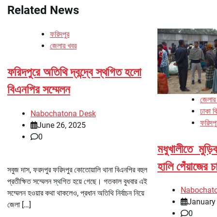
Related News
ফরিদপুর
জেলার খবর
ফরিদপুরে অতিথি দ্বন্দ্বে স্থগিত হলো
বিএনপির সম্মেলন
জেলার
ঢাকা ব
Nabochatona Desk
ফরিদপু
June 26, 2025
0
মধুখালীতে মুড়
হালি পেঁয়াজের 
সবুজ দাস, ফরদপুর ফরিদপুর কোতোয়ালি থানা বিএনপির বহুল
প্রতীক্ষিত সম্মেলন স্থগিত হয়ে গেছে। গতকাল বুধবার এই
Nabochat
সম্মেলন হওয়ার কথা থাকলেও, প্রধান অতিথি নির্বাচন নিয়ে
January
জেলা […]
0