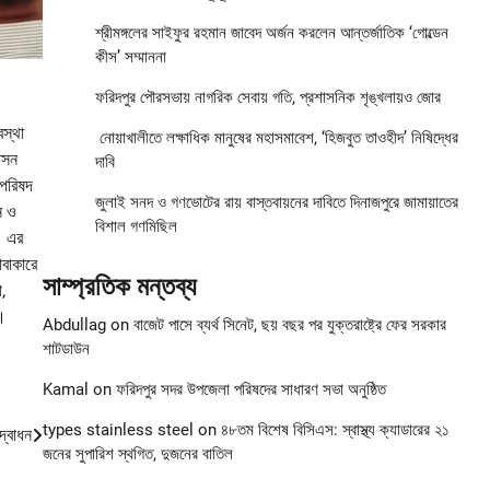
শ্রীমঙ্গলের সাইফুর রহমান জাবেদ অর্জন করলেন আন্তর্জাতিক ‘গোল্ডেন
কীস’ সম্মাননা
ফরিদপুর পৌরসভায় নাগরিক সেবায় গতি, প্রশাসনিক শৃঙ্খলায়ও জোর
বস্থা
নোয়াখালীতে লক্ষাধিক মানুষের মহাসমাবেশ, ‘হিজবুত তাওহীদ’ নিষিদ্ধের
াসন
দাবি
 পরিষদ
জুলাই সনদ ও গণভোটের রায় বাস্তবায়নের দাবিতে দিনাজপুরে জামায়াতের
ন ও
বিশাল গণমিছিল
। এর
াবাকারে
সাম্প্রতিক মন্তব্য
,
ন।
Abdullag
on
বাজেট পাসে ব্যর্থ সিনেট, ছয় বছর পর যুক্তরাষ্ট্রে ফের সরকার
শাটডাউন
Kamal
on
ফরিদপুর সদর উপজেলা পরিষদের সাধারণ সভা অনুষ্ঠিত
types stainless steel
on
৪৮তম বিশেষ বিসিএস: স্বাস্থ্য ক্যাডারের ২১
দ্বোধন
জনের সুপারিশ স্থগিত, দুজনের বাতিল