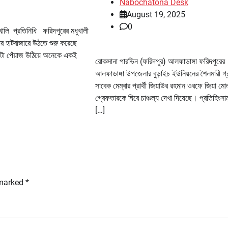
Nabochatona Desk
August 19, 2025
0
খালি প্রতিনিধি ফরিদপুরের মধুখালী
র হাটবাজারে উঠতে শুরু করেছে
িকাটা পেঁয়াজ উঠিয়ে অনেকে একই
রোকসানা পারভিন (ফরিদপুর) আলফাডাঙ্গা ফরিদপুরের
আলফাডাঙ্গা উপজেলার বুড়াইচ ইউনিয়নের শৈলমারী গ্
সাবেক মেম্বার প্রার্থী জিয়াউর রহমান ওরফে জিয়া মোল
গ্রেফতারকে ঘিরে চাঞ্চল্য দেখা দিয়েছে। প্রতিহিংসা
[…]
 marked
*