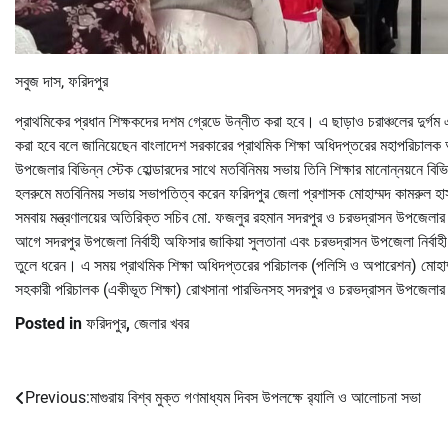
সবুজ দাস, ফরিদপুর
প্রাথমিকের প্রধান শিক্ষকদের দশম গ্রেডে উন্নীত করা হবে। এ ছাড়াও চরাঞ্চলের দুর্গম 
করা হবে বলে জানিয়েছেন বাংলাদেশ সরকারের প্রাথমিক শিক্ষা অধিদপ্তরের মহাপরিচালক আ
উপজেলার বিভিন্ন স্টেক হোল্ডারদের সাথে মতবিনিময় সভায় তিনি শিক্ষার মানোন্নয়নে
হলরুমে মতবিনিময় সভায় সভাপতিত্ব করেন ফরিদপুর জেলা প্রশাসক মোহাম্মদ কামরুল হা
সমবায় মন্ত্রণালয়ের অতিরিক্ত সচিব মো. ফজলুর রহমান সদরপুর ও চরভদ্রাসন উপজেলার প্র
আগে সদরপুর উপজেলা নির্বাহী অফিসার জাকিয়া সুলতানা এবং চরভদ্রাসন উপজেলা নির্বাহী 
তুলে ধরেন। এ সময় প্রাথমিক শিক্ষা অধিদপ্তরের পরিচালক (পলিসি ও অপারেশন) মোহাম্
সহকারী পরিচালক (একীভূত শিক্ষা) রোখসানা পারভিনসহ সদরপুর ও চরভদ্রাসন উপজেলার ১৮
Posted in
ফরিদপুর
,
জেলার খবর
Previous:
মাগুরায় বিশ্ব মুক্ত গণমাধ্যম দিবস উপলক্ষে র‌্যালি ও আলোচনা সভা
Post
navigation