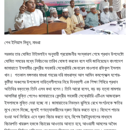
শেখ ইলিয়াস মিথুন, মাগুরা
সরকার তার ঘোষিত টাইমলাইন অনুযায়ী প্রয়োজনীয় সংস্কারশ শেষে প্রধান উপদেষ্টাে
ঘোষিত সময়ের মধ্যে নির্বাচনের তারিখ ঘোষণা করবেন বলে দাবি জানিয়েছেন বাংলাদেশ
জামায়াতে ইসলামীর কেন্দ্রীয় সহকারি সেক্রেটারি জেনারেল মাওলানা রফিকুল ইসলাম
খান। গতকাল মঙ্গলবার মাগুরা শহরের দরি মাগুরাস্থ আল আমিন কমপ্লেক্সে যশোর-
কুষ্টিয়া অঞ্চলের উপজেলা দায়িত্বশীলদের নিয়ে দিনব্যাপী এক শিক্ষা শিবিরে প্রধান
অতিথির বক্তব্যে তিনি এসব কথা বলেন। তিনি আরো বলেন, বড় বড় হত্যা মামলার
আসামিরা মুক্তি পেলেও জামায়াতের কেন্দ্রীয় সহকারী সেক্রেটারি এটিএম আজহারুল
ইসলামকে মুক্তি দেয়া হচ্ছে না। জামায়াতের নিবন্ধন ঝুলিয়ে রেখে সংগঠনকে ক্ষতির
মুখে ফেলে দিচ্ছে, জুলাই গণহত্যাকারীদের দ্রুত বিচার করতে হবে। বিদেশে পাচার
হওয়া অর্থ ফিরিয়ে এনে দ্রুত বিচার করতে হবে, বিশেষ ট্রাইব্যুনালের মাধ্যমে
বিচারপতি খায়রুল হককে বিচারের আওতায় আনতে হবে, আওয়ামী আমলের অবৈধ