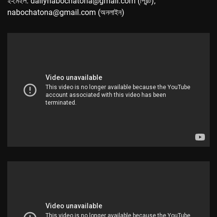
ই-মেইল: dailynabochatona@gmail.com (প্রিন্ট),
nabochatona@gmail.com (অনলাইন)