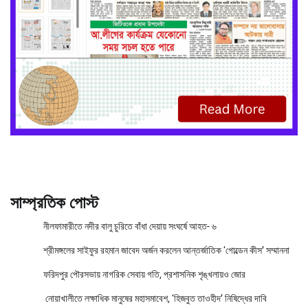
সাম্প্রতিক পোস্ট
নীলফামারীতে নদীর বালু চুরিতে বাঁধা দেয়ায় সংঘর্ষে আহত- ৬
শ্রীমঙ্গলের সাইফুর রহমান জাবেদ অর্জন করলেন আন্তর্জাতিক ‘গোল্ডেন কীস’ সম্মাননা
ফরিদপুর পৌরসভায় নাগরিক সেবায় গতি, প্রশাসনিক শৃঙ্খলায়ও জোর
নোয়াখালীতে লক্ষাধিক মানুষের মহাসমাবেশ, ‘হিজবুত তাওহীদ’ নিষিদ্ধের দাবি