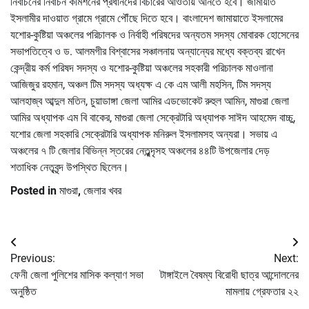
নির্বাচনের নির্বাচন কমিশনের প্রধানদের বিচারের আওতায় আনতে হবে। জামায়াত
ইসলামীর দাওয়াত গ্রামে গ্রামে পৌঁছে দিতে হবে। বাংলাদেশ জামায়াতে ইসলামের
যশোর-কুষ্টিয়া অঞ্চলের পরিচালক ও নির্বাহী পরিষদের অন্যতম সদস্য মোবারক হোসেনের
সভাপতিত্বে ও ড. আলমগীর বিশ্বাসের সঞ্চালনায় অন্যান্যের মধ্যে বক্তব্য রাখেন
কেন্দ্রীয় কর্ম পরিষদ সদস্য ও যশোর-কুষ্টিয়া অঞ্চলের সহকারী পরিচালক মাওলানা
আজিজুর রহমান, অঞ্চল টিম সদস্য অধ্যক্ষ এ কে এম আলী মহসিন, টিম সদস্য
আলহাজ্ব আব্দুল মতিন, চুয়াডাঙ্গা জেলা আমির এডভোকেট রুহুল আমিন, মাগুরা জেলা
আমির অধ্যাপক এম বি বাকের, মাগুরা জেলা সেক্রেটারি অধ্যাপক সাঈদ আহমেদ বাচ্চু,
যশোর জেলা সহকারি সেক্রেটারি অধ্যাপক মনিরুল ইসলামসহ অন্যরা। সভায় এ
অঞ্চলের ৭ টি জেলার বিভিন্ন স্তরের নেতৃব্ন্দৃসহ অঞ্চলের ৪৪টি উপজেলার দেড়
শতাধিক নেতৃবৃন্দ উপস্থিত ছিলেন।
Posted in
মাগুরা
,
জেলার খবর
Post
Previous:
Next:
navigation
ফেনী জেলা পুলিশের মাসিক কল্যাণ সভা
টাঙ্গাইলে বৈষম্য বিরোধী ছাত্র আন্দোলনের
অনুষ্ঠিত
মামলায় গ্রেফতার ২২