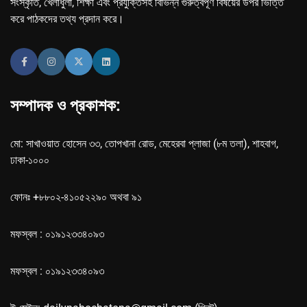
সংস্কৃতি, খেলাধুলা, শিক্ষা এবং প্রযুক্তিসহ বিভিন্ন গুরুত্বপূর্ণ বিষয়ের উপর ভিত্তি
করে পাঠকদের তথ্য প্রদান করে।
সম্পাদক ও প্রকাশক:
মো: সাখাওয়াত হোসেন ৩৩, তোপখানা রোড, মেহেরবা প্লাজা (৮ম তলা), শাহবাগ,
ঢাকা-১০০০
ফোনঃ +৮৮০২-৪১০৫২২৯০ অথবা ৯১
মফস্বল : ০১৯১২৩৩৪০৯৩
মফস্বল : ০১৯১২৩৩৪০৯৩