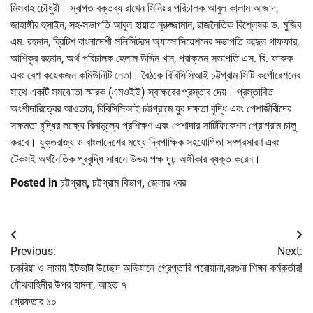
মিসবাহ চৌধুরী। স্বাগত বক্তব্য রাখেন সিনিয়র পরিচালক আবুল কালাম আজাদ,
জাহাঙ্গীর হুসাইন, সহ-সভাপতি আবুল হায়াত নূরুজ্জামান, রাজনৈতিক বিশ্লেষক ড. মুজিব
এম. রহমান, ব্রিটিশ বাংলাদেশী সলিসিটরস অ্যাসোসিয়েশনের সভাপতি আব্দুল গাফফার,
আশিকুর রহমান, অর্থ পরিচালক হেলাল উদ্দিন খান, প্রাক্তন সভাপতি এস. বি. ফারুক
এবং বেশ কয়েকজন কমিউনিটি নেতা। বৈঠকে বিবিসিসিআই চট্টগ্রাম সিটি কর্পোরেশনের
সাথে একটি সমঝোতা স্মারক (এমওইউ) স্বাক্ষরের প্রস্তাব দেয়। প্রস্তাবিত
অংশীদারিত্বের আওতায়, বিবিসিসিআই চট্টগ্রামে যুব দক্ষতা বৃদ্ধি এবং পেশাজীবীদের
সক্ষমতা বৃদ্ধির লক্ষ্যে বিনামূল্যে প্রশিক্ষণ এবং পেশাদার সার্টিফিকেশন প্রোগ্রাম চালু
করবে। যুক্তরাজ্য ও বাংলাদেশের মধ্যে দ্বিপাক্ষিক সহযোগিতা সম্প্রসারণ এবং
টেকসই অর্থনৈতিক প্রবৃদ্ধি সাধনে উভয় পক্ষ দৃঢ় অঙ্গীকার ব্যক্ত করেন।
Posted in
চট্টগ্রাম
,
চট্টগ্রাম বিভাগ
,
জেলার খবর
Post
Previous:
Next:
navigation
চকরিয়া ও লামায় ইটভাটা উচ্ছেদ অভিযানে
গ্রেপ্তারি পরোয়ানা,বরগুনা শিক্ষা কর্মকর্তার!
যৌথবাহিনীর উপর হামলা, আহত ৭
গ্রেফতার ১০