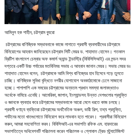
আমিনুল হক শাহীন, চট্টগ্রাম ব্যুরো
চট্টগ্রামের বাণিজ্যিক সম্ভাবনাকে কাজে লাগাতে প্রবাসী ব্যবসায়ীদের চট্টগ্রামে
বিনিয়োগের আহবান জানিয়েছেন চট্টগ্রাম সিটি মেয়র ড. শাহাদাত হোসেন। গতকাল
ব্রিটিশ বাংলাদেশ চেম্বার অফ কমার্স অ্যান্ড ইন্ডাস্ট্রি (বিবিসিসিআই) এর লন্ডন সদর
দপ্তরে একটি উচ্চ পর্যায়ের মতবিনিময় সভায় এ আহবান জানান মেয়র। সভায় মেয়র ডঃ
শাহাদাত হোসেন বলেন, চট্টগ্রামকে আমি বিশ্ব বাণিজ্যের হাব হিসেবে গড়ে তুলতে
চাচ্ছি। বাণিজ্যিক সুবিধা বৃদ্ধিতে নগরীর যোগাযোগ অবকাঠামোকে ঢেলে সাজানো
হচ্ছে। পাশাপাশি এক সময়ের চট্টগ্রামের অন্যতম প্রধান সমস্যা জলাবদ্ধতাও
অর্ধেকে নামিয়ে এনেছি। আমেরিকা, জাপান, ইংল্যান্ডসহ উন্নত দেশগুলোর প্রযুক্তি
ও জ্ঞানকে ব্যবহার করে চট্টগ্রামের সম্ভাবনাকে আরো মেলে ধরতে কাজ চলছে।
প্রবাসী ধণাঢ্য ব্যক্তিরা চট্টগ্রামের অর্থনৈতিক অঞ্চল, ভারী শিল্প, তথ্য প্রযুক্তি,
পর্যটনের মতো খাতগুলোতে বিনিয়োগ করে লাভবান হতে পারেন। প্রবাসীরা বিনিয়োগ
করুন, আমরা সহযোগিতা করব। বিবিসিআই-এর সভাপতি রফিক এম. হায়দারের
সভাপতিত্বে অধিবেশনটি পরিচালনা করেন পরিচালক ও গ্লোবাল ট্রেড স্ট্র্যাটেজিস্ট