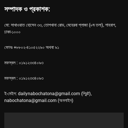
সম্পাদক ও প্রকাশক:
মো: সাখাওয়াত হোসেন ৩৩, তোপখানা রোড, মেহেরবা প্লাজা (৮ম তলা), শাহবাগ,
ঢাকা-১০০০
ফোনঃ +৮৮০২-৪১০৫২২৯০ অথবা ৯১
মফস্বল : ০১৯১২৩৩৪০৯৩
মফস্বল : ০১৯১২৩৩৪০৯৩
ই-মেইল: dailynabochatona@gmail.com (প্রিন্ট),
nabochatona@gmail.com (অনলাইন)