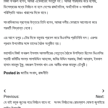
মির্জা ফখরুল বলেন, আমরা একেবারেই সন্তুষ্ট নই। আমরা পরিষ্কার করে বলেছি,
ডিসেম্বরের মধ্যে নির্বাচন না হলে দেশের রাজনৈতিক, অর্থনৈতিক ও সামাজিক
পরিস্থিতি আরও খারাপের দিকে যাবে।
সাংবাদিকদের প্রশ্নের উত্তরে তিনি বলেন, আমরা দলীয় ফোরামে আলোচনা করে
পরবর্তী সিদ্ধান্ত নেবো।
এর আগে দুপুর ১২টার দিকে যমুনায় প্রবেশ করে বিএনপির প্রতিনিধি দল। এরপর
প্রধান উপদেষ্টার সঙ্গে তাদের বৈঠক অনুষ্ঠিত হয়।
মহাসচিব মির্জা ফখরুল ইসলাম আলমগীরের নেতৃত্বে বৈঠকে উপস্থিত ছিলেন বিএনপির
স্থায়ী কমিটির সদস্য সালাউদ্দিন আহমেদ, জমির উদ্দিন সরকার, মির্জা আব্বাস, ইকবাল
হাসান মাহমুদ টুকু, নজরুল ইসলাম খান এবং আমীর খসরু মাহমুদ চৌধুরী।
Posted in
জাতীয় সংবাদ
,
রাজনীতি
Post
Previous:
Next:
navigation
যে যাই বলুক জুনের পরে নির্বাচন যাবে না:
সংসদ নির্বাচনের রোডম্যাপ ঘোষণা জুলাইয়ে