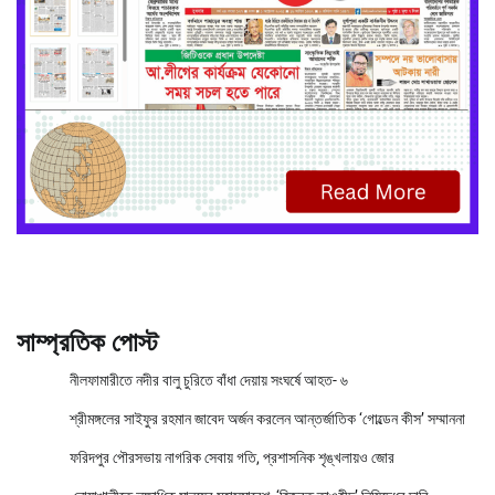
সাম্প্রতিক পোস্ট
নীলফামারীতে নদীর বালু চুরিতে বাঁধা দেয়ায় সংঘর্ষে আহত- ৬
শ্রীমঙ্গলের সাইফুর রহমান জাবেদ অর্জন করলেন আন্তর্জাতিক ‘গোল্ডেন কীস’ সম্মাননা
ফরিদপুর পৌরসভায় নাগরিক সেবায় গতি, প্রশাসনিক শৃঙ্খলায়ও জোর