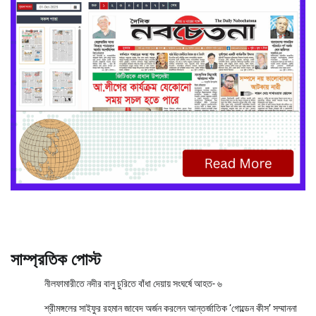
সাম্প্রতিক পোস্ট
নীলফামারীতে নদীর বালু চুরিতে বাঁধা দেয়ায় সংঘর্ষে আহত- ৬
শ্রীমঙ্গলের সাইফুর রহমান জাবেদ অর্জন করলেন আন্তর্জাতিক ‘গোল্ডেন কীস’ সম্মাননা