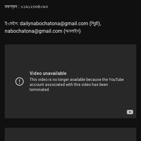
মফস্বল : ০১৯১২৩৩৪০৯৩
ই-মেইল: dailynabochatona@gmail.com (প্রিন্ট),
nabochatona@gmail.com (অনলাইন)