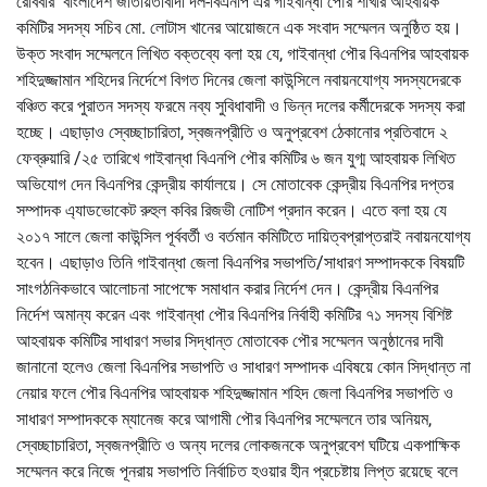
রোববার বাংলাদেশ জাতীয়তাবাদী দল-বিএনপি এর গাইবান্ধা পৌর শাখার আহবায়ক
কমিটির সদস্য সচিব মো. লোটাস খানের আয়োজনে এক সংবাদ সম্মেলন অনুষ্ঠিত হয়।
উক্ত সংবাদ সম্মেলনে লিখিত বক্তব্যে বলা হয় যে, গাইবান্ধা পৌর বিএনপির আহবায়ক
শহিদুজ্জামান শহিদের নির্দেশে বিগত দিনের জেলা কাউন্সিলে নবায়নযোগ্য সদস্যদেরকে
বঞ্চিত করে পুরাতন সদস্য ফরমে নব্য সুবিধাবাদী ও ভিন্ন দলের কর্মীদেরকে সদস্য করা
হচ্ছে। এছাড়াও স্বেচ্ছাচারিতা, স্বজনপ্রীতি ও অনুপ্রবেশ ঠেকানোর প্রতিবাদে ২
ফেব্রুয়ারি /২৫ তারিখে গাইবান্ধা বিএনপি পৌর কমিটির ৬ জন যুগ্ম আহবায়ক লিখিত
অভিযোগ দেন বিএনপির কেন্দ্রীয় কার্যালয়ে। সে মোতাবেক কেন্দ্রীয় বিএনপির দপ্তর
সম্পাদক এ্যাডভোকেট রুহুল কবির রিজভী নোটিশ প্রদান করেন। এতে বলা হয় যে
২০১৭ সালে জেলা কাউন্সিল পূর্ববর্তী ও বর্তমান কমিটিতে দায়িত্বপ্রাপ্তরাই নবায়নযোগ্য
হবেন। এছাড়াও তিনি গাইবান্ধা জেলা বিএনপির সভাপতি/সাধারণ সম্পাদককে বিষয়টি
সাংগঠনিকভাবে আলোচনা সাপেক্ষে সমাধান করার নির্দেশ দেন। কেন্দ্রীয় বিএনপির
নির্দেশ অমান্য করেন এবং গাইবান্ধা পৌর বিএনপির নির্বাহী কমিটির ৭১ সদস্য বিশিষ্ট
আহবায়ক কমিটির সাধারণ সভার সিদ্ধান্ত মোতাবেক পৌর সম্মেলন অনুষ্ঠানের দাবী
জানানো হলেও জেলা বিএনপির সভাপতি ও সাধারণ সম্পাদক এবিষয়ে কোন সিদ্ধান্ত না
নেয়ার ফলে পৌর বিএনপির আহবায়ক শহিদুজ্জামান শহিদ জেলা বিএনপির সভাপতি ও
সাধারণ সম্পাদককে ম্যানেজ করে আগামী পৌর বিএনপির সম্মেলনে তার অনিয়ম,
স্বেচ্ছাচারিতা, স্বজনপ্রীতি ও অন্য দলের লোকজনকে অনুপ্রবেশ ঘটিয়ে একপাক্ষিক
সম্মেলন করে নিজে পূনরায় সভাপতি নির্বাচিত হওয়ার হীন প্রচেষ্টায় লিপ্ত রয়েছে বলে