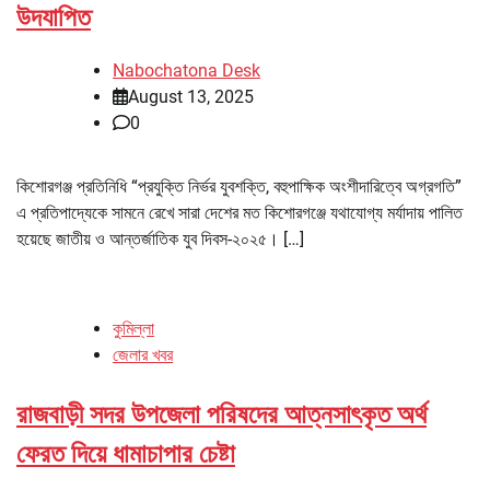
উদযাপিত
Nabochatona Desk
August 13, 2025
0
কিশোরগঞ্জ প্রতিনিধি “প্রযুক্তি নির্ভর যুবশক্তি, বহুপাক্ষিক অংশীদারিত্বে অগ্রগতি”
এ প্রতিপাদ্যেকে সামনে রেখে সারা দেশের মত কিশোরগঞ্জে যথাযোগ্য মর্যাদায় পালিত
হয়েছে জাতীয় ও আন্তর্জাতিক যুব দিবস-২০২৫। […]
কুমিল্লা
জেলার খবর
রাজবাড়ী সদর উপজেলা পরিষদের আত্নসাৎকৃত অর্থ
ফেরত দিয়ে ধামাচাপার চেষ্টা