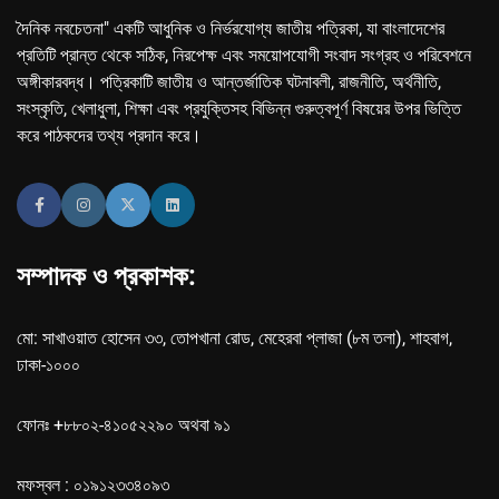
দৈনিক নবচেতনা" একটি আধুনিক ও নির্ভরযোগ্য জাতীয় পত্রিকা, যা বাংলাদেশের
প্রতিটি প্রান্ত থেকে সঠিক, নিরপেক্ষ এবং সময়োপযোগী সংবাদ সংগ্রহ ও পরিবেশনে
অঙ্গীকারবদ্ধ। পত্রিকাটি জাতীয় ও আন্তর্জাতিক ঘটনাবলী, রাজনীতি, অর্থনীতি,
সংস্কৃতি, খেলাধুলা, শিক্ষা এবং প্রযুক্তিসহ বিভিন্ন গুরুত্বপূর্ণ বিষয়ের উপর ভিত্তি
করে পাঠকদের তথ্য প্রদান করে।
সম্পাদক ও প্রকাশক:
মো: সাখাওয়াত হোসেন ৩৩, তোপখানা রোড, মেহেরবা প্লাজা (৮ম তলা), শাহবাগ,
ঢাকা-১০০০
ফোনঃ +৮৮০২-৪১০৫২২৯০ অথবা ৯১
মফস্বল : ০১৯১২৩৩৪০৯৩