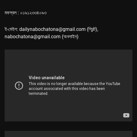
মফস্বল : ০১৯১২৩৩৪০৯৩
ই-মেইল: dailynabochatona@gmail.com (প্রিন্ট),
nabochatona@gmail.com (অনলাইন)