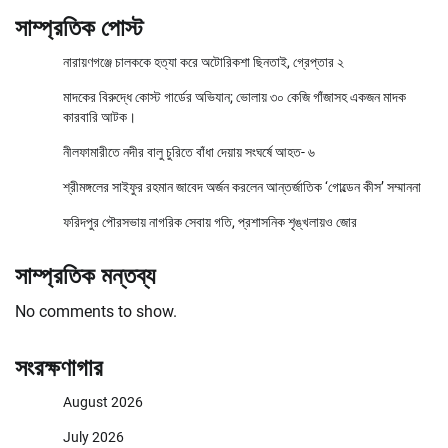
সাম্প্রতিক পোস্ট
নারায়ণগঞ্জে চালককে হত্যা করে অটোরিকশা ছিনতাই, গ্রেপ্তার ২
মাদকের বিরুদ্ধে কোস্ট গার্ডের অভিযান; ভোলায় ৩০ কেজি গাঁজাসহ একজন মাদক
কারবারি আটক।
নীলফামারীতে নদীর বালু চুরিতে বাঁধা দেয়ায় সংঘর্ষে আহত- ৬
শ্রীমঙ্গলের সাইফুর রহমান জাবেদ অর্জন করলেন আন্তর্জাতিক ‘গোল্ডেন কীস’ সম্মাননা
ফরিদপুর পৌরসভায় নাগরিক সেবায় গতি, প্রশাসনিক শৃঙ্খলায়ও জোর
সাম্প্রতিক মন্তব্য
No comments to show.
সংরক্ষণাগার
August 2026
July 2026