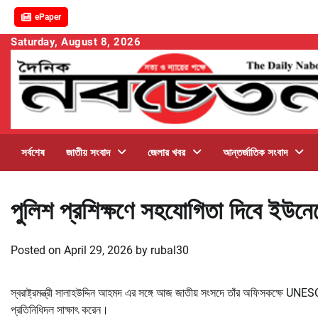
ePaper
Skip
Saturday, August 8, 2026
to
content
সর্বশেষ
জাতীয় সংবাদ
জেলার খবর
আন্তর্জাতিক সংবাদ
পুলিশ প্রশিক্ষণে সহযোগিতা দিবে ইউনে
Posted on
April 29, 2026
by
rubal30
স্বরাষ্ট্রমন্ত্রী সালাহউদ্দিন আহমদ এর সঙ্গে আজ জাতীয় সংসদে তাঁর অফিসকক্ষে UN
প্রতিনিধিদল সাক্ষাৎ করেন।