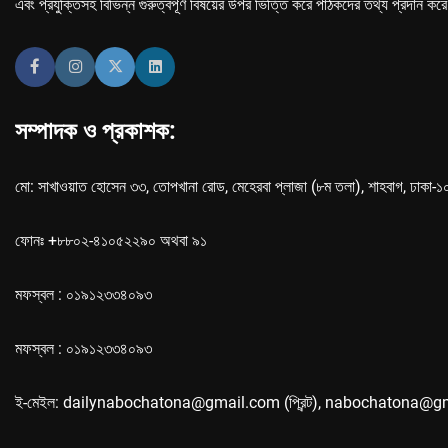
এবং প্রযুক্তিসহ বিভিন্ন গুরুত্বপূর্ণ বিষয়ের উপর ভিত্তি করে পাঠকদের তথ্য প্রদান কর
সম্পাদক ও প্রকাশক:
মো: সাখাওয়াত হোসেন ৩৩, তোপখানা রোড, মেহেরবা প্লাজা (৮ম তলা), শাহবাগ, ঢাকা-
ফোনঃ +৮৮০২-৪১০৫২২৯০ অথবা ৯১
মফস্বল : ০১৯১২৩৩৪০৯৩
মফস্বল : ০১৯১২৩৩৪০৯৩
ই-মেইল: dailynabochatona@gmail.com (প্রিন্ট), nabochatona@g