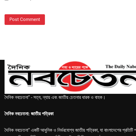
দৈনিক নবচেতনা" - সত্য, ন্যায় এবং জাতীয় চেতনার ধারক ও বাহক।
দৈনিক নবচেতনা: জাতীয় পত্রিকা
দৈনিক নবচেতনা" একটি আধুনিক ও নির্ভরযোগ্য জাতীয় পত্রিকা, যা বাংলাদেশের প্রতিটি প