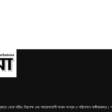
্রান্ত থেকে সঠিক, নিরপেক্ষ এবং সময়োপযোগী সংবাদ সংগ্রহ ও পরিবেশনে অঙ্গীকারবদ্ধ। পত্রি