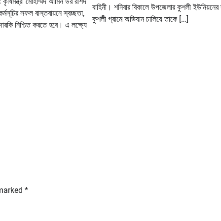
 কৃষিমন্ত্রী মোহাম্মদ আমিন উর রশিদ
বাহিনী। শনিবার বিকালে উপজেলার কুশলী ইউনিয়নের দ
্মসূচির সফল বাস্তবায়নে স্বচ্ছতা,
কুশলী গ্রামে অভিযান চালিয়ে তাকে […]
দারকি নিশ্চিত করতে হবে। এ লক্ষ্যে
 marked
*