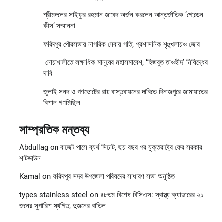
শ্রীমঙ্গলের সাইফুর রহমান জাবেদ অর্জন করলেন আন্তর্জাতিক ‘গোল্ডেন
কীস’ সম্মাননা
ফরিদপুর পৌরসভায় নাগরিক সেবায় গতি, প্রশাসনিক শৃঙ্খলায়ও জোর
নোয়াখালীতে লক্ষাধিক মানুষের মহাসমাবেশ, ‘হিজবুত তাওহীদ’ নিষিদ্ধের
দাবি
জুলাই সনদ ও গণভোটের রায় বাস্তবায়নের দাবিতে দিনাজপুরে জামায়াতের
বিশাল গণমিছিল
সাম্প্রতিক মন্তব্য
Abdullag
on
বাজেট পাসে ব্যর্থ সিনেট, ছয় বছর পর যুক্তরাষ্ট্রে ফের সরকার
শাটডাউন
Kamal
on
ফরিদপুর সদর উপজেলা পরিষদের সাধারণ সভা অনুষ্ঠিত
types stainless steel
on
৪৮তম বিশেষ বিসিএস: স্বাস্থ্য ক্যাডারের ২১
জনের সুপারিশ স্থগিত, দুজনের বাতিল