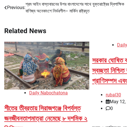
শ্রম আইন বাস্তবায়নের উপর বাংলাদেশের সাথে যুক্তরাষ্ট্রের দ্বিপাক্ষিক
Post
Previous:
বাণিজ্য অনেকাংশে নির্ভরশীল– মার্কিন রাষ্ট্রদূত
navigation
Related News
Dail
সরকার ঘোষিত কর
স্বচ্ছতা নিশ্চি
প্রাণিসম্পদ এবং ক
Daily Nabochatona
rubal30
May 12,
শীতের তীব্রতায় সিরাজগঞ্জে বিপর্যস্ত
0
জনজীবনতাপমাত্রা নেমেছে ৮ দশমিক ২