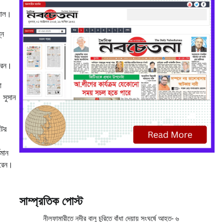
সাল।
্ন
করেন।
া
। সুসান
টের
তমান
করেন।
।
সাম্প্রতিক পোস্ট
নীলফামারীতে নদীর বালু চুরিতে বাঁধা দেয়ায় সংঘর্ষে আহত- ৬