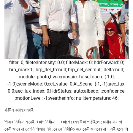
filter: 0; fileterIntensity: 0.0; filterMask: 0; hdrForward: 0;
brp_mask:0; brp_del_th:null; brp_del_sen:null; delta:null;
module: photo;hw-remosaic: false;touch: (-1.0,
-1.0);sceneMode: 0;cct_value: 0;AI_Scene: (-1, -1);aec_lux:
0.0;aec_lux_index: 0;HdrStatus: auto;albedo: ;confidence:
;motionLevel: -1;weatherinfo: null;temperature: 46;
রবিউল করিম,ধামরাই
পিআর নির্বাচন মানেই বিকাশ নির্বাচন। বিকাশে যেমন টাকা পাঠাইলে কোথায় যায় তা
কেউ জানে না তেমনি পিআর নির্বাচনে কে নির্বাচিত হবে কেউ জানবেন না। এই হলো পি