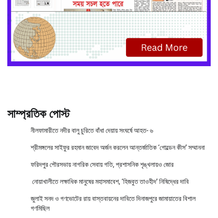
সাম্প্রতিক পোস্ট
নীলফামারীতে নদীর বালু চুরিতে বাঁধা দেয়ায় সংঘর্ষে আহত- ৬
শ্রীমঙ্গলের সাইফুর রহমান জাবেদ অর্জন করলেন আন্তর্জাতিক ‘গোল্ডেন কীস’ সম্মাননা
ফরিদপুর পৌরসভায় নাগরিক সেবায় গতি, প্রশাসনিক শৃঙ্খলায়ও জোর
নোয়াখালীতে লক্ষাধিক মানুষের মহাসমাবেশ, ‘হিজবুত তাওহীদ’ নিষিদ্ধের দাবি
জুলাই সনদ ও গণভোটের রায় বাস্তবায়নের দাবিতে দিনাজপুরে জামায়াতের বিশাল
গণমিছিল