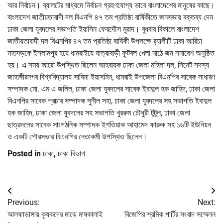
আর নির্বাচন। ব্যালটের মাধ্যমে নির্বাচন গ্রহণযোগ্য ভাবে বাংলাদেশের মানুষের কাছে।
বাংলাদেশ জাতীয়তাবাদী দল বিএনপি ৪৭ তম প্রতিষ্ঠা বার্ষিকীতে জনসভায় বক্তব্য দেন
ঢাকা জেলা যুবদলের সভাপতি ইয়াসিন ফেরদৌস মুরাদ। বুধবার বিকালে বাংলাদেশ
জাতীয়তাবাদী দল বিএনপির ৪৭ তম প্রতিষ্ঠা বার্ষিকী উপলক্ষে র‌্যালীটি ঢাকা আরিচা
মহাসড়কে ইসলামপুর হয়ে ধামরাইয়ে যাত্রাবাড়ী ফুটবল খেলা মাঠে জন সমাবেশ অনুষ্ঠিত
হয়। এ সময় আরো উপস্থিত ছিলেন আহবায়ক ঢাকা জেলা মহিলা দল, সিনেট সদস্য
জাহাঙ্গীরনগর বিশ্ববিদ্যালয় সাবিনা ইয়াসমিন, ধামরাই উপজেলা বিএনপির সাবেক সাধারণ
সম্পাদক মো. এম এ জলিল, ঢাকা জেলা যুবদলের সাবেক ইবাদুল হক জাহিদ, ঢাকা জেলা
বিএনপির সাবেক প্রচার সম্পাদক সুনীল সহা, ঢাকা জেলা যুবদলের সহ সভাপতি ইবাদুল
হক জাহিদ, ঢাকা জেলা যুবদলের সহ সভাপতি খুররুম চৌধুরী টুটুল, ঢাকা জেলা
ছাত্রদলের সাবেক সাংগঠনিক সম্পাদক ইশতিয়াক আহামেদ ফারুক সহ ১৬টি ইউনিয়ন
ও একটি পৌরসভার বিএনপির নেতাকর্মী উপস্থিত ছিলেন।
Posted in
ঢাকা
,
ঢাকা বিভাগ
Post
Previous:
Next:
navigation
আলফাডাঙ্গায় কৃষকদের মাঝে মাষকালাই
বিজেপির শ্রমিক পার্টির সংবাদ সম্মেলন