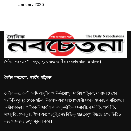
January 2025
দৈনিক নবচেতনা" - সত্য, ন্যায় এবং জাতীয় চেতনার ধারক ও বাহক।
দৈনিক নবচেতনা: জাতীয় পত্রিকা
দৈনিক নবচেতনা" একটি আধুনিক ও নির্ভরযোগ্য জাতীয় পত্রিকা, যা বাংলাদেশের
প্রতিটি প্রান্ত থেকে সঠিক, নিরপেক্ষ এবং সময়োপযোগী সংবাদ সংগ্রহ ও পরিবেশনে
অঙ্গীকারবদ্ধ। পত্রিকাটি জাতীয় ও আন্তর্জাতিক ঘটনাবলী, রাজনীতি, অর্থনীতি,
সংস্কৃতি, খেলাধুলা, শিক্ষা এবং প্রযুক্তিসহ বিভিন্ন গুরুত্বপূর্ণ বিষয়ের উপর ভিত্তি
করে পাঠকদের তথ্য প্রদান করে।