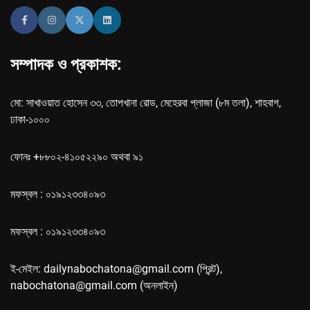
সম্পাদক ও প্রকাশক:
মো: সাখাওয়াত হোসেন ৩৩, তোপখানা রোড, মেহেরবা প্লাজা (৮ম তলা), শাহবাগ,
ঢাকা-১০০০
ফোনঃ +৮৮০২-৪১০৫২২৯০ অথবা ৯১
মফস্বল : ০১৯১২৩৩৪০৯৩
মফস্বল : ০১৯১২৩৩৪০৯৩
ই-মেইল: dailynabochatona@gmail.com (প্রিন্ট),
nabochatona@gmail.com (অনলাইন)