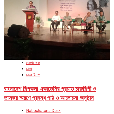
জেলার খবর
ঢাকা
ঢাকা বিভাগ
বাংলাদেশ শিল্পকলা একাডেমির প্রয়াত চারুশিল্পী ও
ভাস্কর স্মরণে প্রবন্ধ পাঠ ও আলোচনা অনুষ্ঠান
Nabochatona Desk