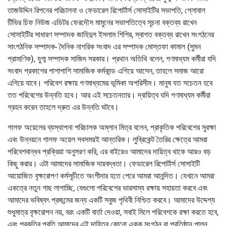
তাজউদ্দিন রিপনের পরিচালনা ও ফেডারেল রিপোর্টার্স সোসাইটির সভাপতি, গ্লোবাল
টিভির চিফ নিউজ এডিটর ফেরদৌস মামুনের সভাপতিত্বে সূচনা বক্তব্য রাখেন
সোসাইটির সাধারণ সম্পাদক জাহিদুল ইসলাম শিশির, স্বাগত বক্তব্য রাখেন সংগঠনের
সাংগঠনিক সম্পাদক- দৈনিক নাগরিক সংবাদ এর সম্পাদক মোস্তফা কামাল (সুমন
প্রামাণিক), যুগ্ম সম্পাদক সাজিদ সরকার। প্রথান অতিথি বলেন, গণমাধ্যম কর্মীরা যদি
সংবাদ প্রকাশের পাশাপাশি সামাজিক কর্মকান্ড এগিয়ে আসেন, তাহলে সমাজ আরো
এগিয়ে যাবে। পরিবেশ রক্ষায় গণমাধ্যমের ভূমিকা অপরিসীম। মানুষ যত সচেতন হবে
তত পরিবেশের উন্নতি হবে। আর এই সচেতনতার। দ্বায়িত্ব যদি গণমাধ্যম কর্মীরা
গ্রহন করেন তাহলে দ্রুত এর উন্নতি ঘটবে।
গালফ অয়েলের ব্যস্থাপনা পরিচালক অম্লান মিত্র বলেন, প্রাকৃতিক পরিবেশের সুরক্ষা
এবং উন্নয়নে গালফ অয়েল সবসময়ই আন্তরিক। লুব্রিকেন্ট তৈরির ক্ষেত্রে আমরা
পরিবেশবান্ধব প্রক্রিয়া অনুসরণ করি, এর বাইরেও আমাদের দায়িত্ব থাকে আরও বড়
কিছু করার। এটা আমাদের সামাজিক দায়বদ্ধতা। ফেডারেল রিপোর্টার্স সোসাইটি
আয়োজিত বৃক্ষরোপণ কর্মসূচীতে অংশীদার হতে পেরে আমরা আনন্দিত। যেখানে আমরা
একত্রে নতুন গাছ লাগাচ্ছি, যেগুলো পরিবেশের ভারসাম্য রক্ষায় সহায়তা করবে এবং
আমাদের ভবিষ্যৎ প্রজন্মের জন্য একটি সবুজ পৃথিবী নিশ্চিত করবে। আমাদের উদ্দেশ্য
শুধুমাত্র বৃক্ষরোপন নয়, বরং একটি বার্তা দেওয়া, সবাই মিলে পরিবেশকে রক্ষা করতে হবে,
এবং প্রকৃতির প্রতি আমাদের এই দায়িত্ব কোনো একক সংগঠন বা প্রতিষ্ঠান পালন