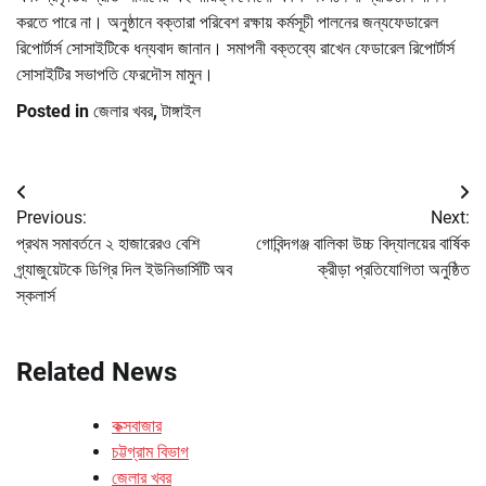
করতে পারে না। অনুষ্ঠানে বক্তারা পরিবেশ রক্ষায় কর্মসূচী পালনের জন্যফেডারেল
রিপোর্টার্স সোসাইটিকে ধন্যবাদ জানান। সমাপনী বক্তব্যে রাখেন ফেডারেল রিপোর্টার্স
সোসাইটির সভাপতি ফেরদৌস মামুন।
Posted in
জেলার খবর
,
টাঙ্গাইল
Post
Previous:
Next:
navigation
প্রথম সমাবর্তনে ২ হাজারেরও বেশি
গোবিন্দগঞ্জ বালিকা উচ্চ বিদ্যালয়ের বার্ষিক
গ্র্যাজুয়েটকে ডিগ্রি দিল ইউনিভার্সিটি অব
ক্রীড়া প্রতিযোগিতা অনুষ্ঠিত
স্কলার্স
Related News
কক্সবাজার
চট্টগ্রাম বিভাগ
জেলার খবর