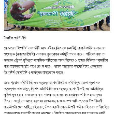
টাঙ্গাইল প্রতিনিধি:
ফেডারেল রিপোর্টার্স সোসাইটি আজ রবিবার (২৩ ফেব্রুয়ারী) ঢাকা-টাঙ্গাইল ফোরলেন
মহাসড়ক (নগরজালফৈই) এলাকায় বৃক্ষরোপন কর্মসূচী পালন করে। পরিবেশ রক্ষা ও
সড়কের সৌন্দর্য বৃদ্ধিতে সামাজিক দায়িত্বের অংশ হিসেবে ১ হাজার বিভিন্ন প্রজাতির
গাছ মহাসড়কের দুই পাশে রোপন করে। গালফ অয়েলের সহযোগিতায় ফেডারেল
রিপোর্টার্স সোসাইটি এ কার্যক্রম বাস্তবায়ন করছে।
এতে প্রধান অতিথি হিসেবে বক্তব্য রাখেন টাঙ্গাইল অতিরিক্ত জেলা প্রশাসক
আব্দুল্লাহ আল মামুন, বিশেষ অতিথি হিসেবে বক্তব্য রাখেন টাঙ্গাইলের অতিরিক্ত
পুলিশ সুপার মো. সোহেল রানা ও গালফ অয়েলের ব্যাবস্থাপনা পরিচালক অম্লান
মিত্র। অনুষ্ঠানে আরো বক্তব্য রাখেন সড়ক ও জনপথ অধিদপ্তরের উপ বিভাগী
প্রকৌশলী মো. জাহিদুল ইসলাম, উপ সহকারী প্রোকৌশলী খাইরুল ইসলাম ও টাঙ্গাইল
প্রেসক্লাবের সভাপতি জাফর আহমেদ। টাঙ্গাইল প্রেসক্লাবের যুগ্ম সম্পাদক কাজী