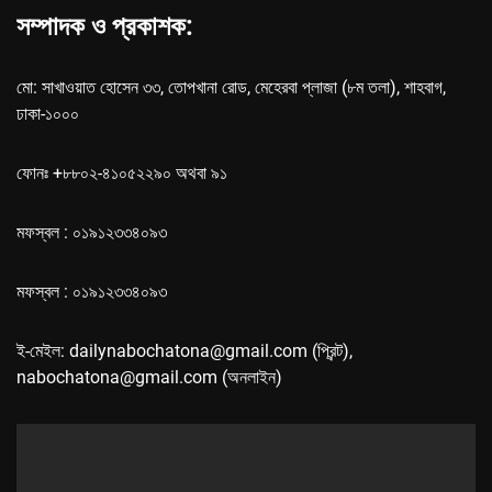
সম্পাদক ও প্রকাশক:
মো: সাখাওয়াত হোসেন ৩৩, তোপখানা রোড, মেহেরবা প্লাজা (৮ম তলা), শাহবাগ,
ঢাকা-১০০০
ফোনঃ +৮৮০২-৪১০৫২২৯০ অথবা ৯১
মফস্বল : ০১৯১২৩৩৪০৯৩
মফস্বল : ০১৯১২৩৩৪০৯৩
ই-মেইল: dailynabochatona@gmail.com (প্রিন্ট),
nabochatona@gmail.com (অনলাইন)