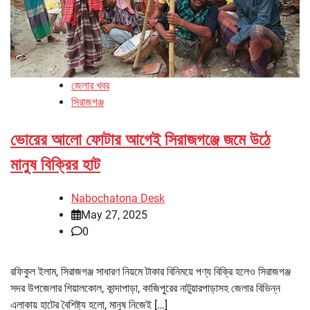
জেলার খবর
সিরাজগঞ্জ
ভোরের আলো ফোটার আগেই সিরাজগঞ্জে জমে উঠে
মানুষ বিক্রির হাট
Nabochatona Desk
May 27, 2025
0
রফিকুল ইলাম, সিরাজগঞ্জ সাধারণ নিয়মে টাকার বিনিময়ে পণ্য বিক্রি হলেও সিরাজগঞ্জ
সদর উপজেলার শিয়ালকোল, কান্দাপাড়া, কাজিপুরের নাটুয়ারপাড়াসহ জেলার বিভিন্ন
এলাকায় হাটের বৈশিষ্ট্য হলো, মানুষ নিজেই […]