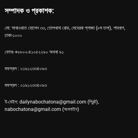
সম্পাদক ও প্রকাশক:
মো: সাখাওয়াত হোসেন ৩৩, তোপখানা রোড, মেহেরবা প্লাজা (৮ম তলা), শাহবাগ,
ঢাকা-১০০০
ফোনঃ +৮৮০২-৪১০৫২২৯০ অথবা ৯১
মফস্বল : ০১৯১২৩৩৪০৯৩
মফস্বল : ০১৯১২৩৩৪০৯৩
ই-মেইল: dailynabochatona@gmail.com (প্রিন্ট),
nabochatona@gmail.com (অনলাইন)