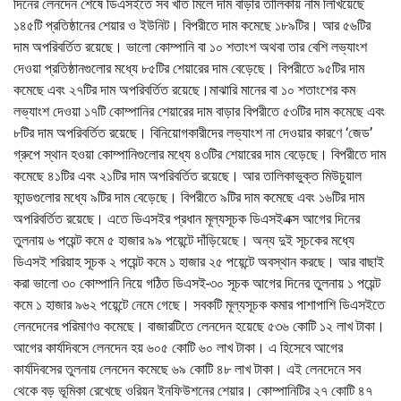
দিনের লেনদেন শেষে ডিএসইতে সব খাত মিলে দাম বাড়ার তালিকায় নাম লিখিয়েছে
১৪৫টি প্রতিষ্ঠানের শেয়ার ও ইউনিট। বিপরীতে দাম কমেছে ১৮৯টির। আর ৫৬টির
দাম অপরিবর্তিত রয়েছে। ভালো কোম্পানি বা ১০ শতাংশ অথবা তার বেশি লভ্যাংশ
দেওয়া প্রতিষ্ঠানগুলোর মধ্যে ৮৫টির শেয়ারের দাম বেড়েছে। বিপরীতে ৯৫টির দাম
কমেছে এবং ২৭টির দাম অপরিবর্তিত রয়েছে।মাঝারি মানের বা ১০ শতাংশের কম
লভ্যাংশ দেওয়া ১৭টি কোম্পানির শেয়ারের দাম বাড়ার বিপরীতে ৫৩টির দাম কমেছে এবং
৮টির দাম অপরিবর্তিত রয়েছে। বিনিয়োগকারীদের লভ্যাংশ না দেওয়ার কারণে ‘জেড’
গ্রুপে স্থান হওয়া কোম্পানিগুলোর মধ্যে ৪৩টির শেয়ারের দাম বেড়েছে। বিপরীতে দাম
কমেছে ৪১টির এবং ২১টির দাম অপরিবর্তিত রয়েছে। আর তালিকাভুক্ত মিউচুয়াল
ফান্ডগুলোর মধ্যে ৯টির দাম বেড়েছে। বিপরীতে ৯টির দাম কমেছে এবং ১৬টির দাম
অপরিবর্তিত রয়েছে। এতে ডিএসইর প্রধান মূল্যসূচক ডিএসইএক্স আগের দিনের
তুলনায় ৬ পয়েন্ট কমে ৫ হাজার ৯৯ পয়েন্টে দাঁড়িয়েছে। অন্য দুই সূচকের মধ্যে
ডিএসই শরিয়াহ সূচক ২ পয়েন্ট কমে ১ হাজার ২৫ পয়েন্টে অবস্থান করছে। আর বাছাই
করা ভালো ৩০ কোম্পানি নিয়ে গঠিত ডিএসই-৩০ সূচক আগের দিনের তুলনায় ১ পয়েন্ট
কমে ১ হাজার ৯৬২ পয়েন্টে নেমে গেছে। সবকটি মূল্যসূচক কমার পাশাপাশি ডিএসইতে
লেনদেনের পরিমাণও কমেছে। বাজারটিতে লেনদেন হয়েছে ৫৩৬ কোটি ১২ লাখ টাকা।
আগের কার্যদিবসে লেনদেন হয় ৬০৫ কোটি ৬০ লাখ টাকা। এ হিসেবে আগের
কার্যদিবসের তুলনায় লেনদেন কমেছে ৬৯ কোটি ৪৮ লাখ টাকা। এই লেনদেনে সব
থেকে বড় ভূমিকা রেখেছে ওরিয়ন ইনফিউশনের শেয়ার। কোম্পানিটির ২৭ কোটি ৪৭