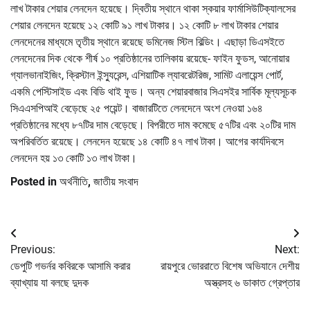
লাখ টাকার শেয়ার লেনদেন হয়েছে। দ্বিতীয় স্থানে থাকা স্কয়ার ফার্মাসিউটিক্যালসের
শেয়ার লেনদেন হয়েছে ১২ কোটি ৯১ লাখ টাকার। ১২ কোটি ৮ লাখ টাকার শেয়ার
লেনদেনের মাধ্যমে তৃতীয় স্থানে রয়েছে ডমিনেজ স্টিল বিল্ডিং। এছাড়া ডিএসইতে
লেনদেনের দিক থেকে শীর্ষ ১০ প্রতিষ্ঠানের তালিকায় রয়েছে- ফাইন ফুডস, আনোয়ার
গ্যালভানাইজিং, ক্রিস্টাল ইন্স্যুরেন্স, এশিয়াটিক ল্যাবরেটরিজ, সামিট এলায়েন্স পোর্ট,
একমি পেস্টিসাইড এবং বিডি থাই ফুড। অন্য শেয়ারবাজার সিএসইর সার্বিক মূল্যসূচক
সিএএসপিআই বেড়েছে ২৫ পয়েন্ট। বাজারটিতে লেনদেনে অংশ নেওয়া ১৬৪
প্রতিষ্ঠানের মধ্যে ৮৭টির দাম বেড়েছে। বিপরীতে দাম কমেছে ৫৭টির এবং ২০টির দাম
অপরিবর্তিত রয়েছে। লেনদেন হয়েছে ১৪ কোটি ৪৭ লাখ টাকা। আগের কার্যদিবসে
লেনদেন হয় ১৩ কোটি ১৩ লাখ টাকা।
Posted in
অর্থনীতি
,
জাতীয় সংবাদ
Post
Previous:
Next:
navigation
ডেপুটি গভর্নর কবিরকে আসামি করার
রায়পুরে ভোররাতে বিশেষ অভিযানে দেশীয়
ব্যাখ্যায় যা বলছে দুদক
অস্ত্রসহ ৬ ডাকাত গ্রেপ্তার