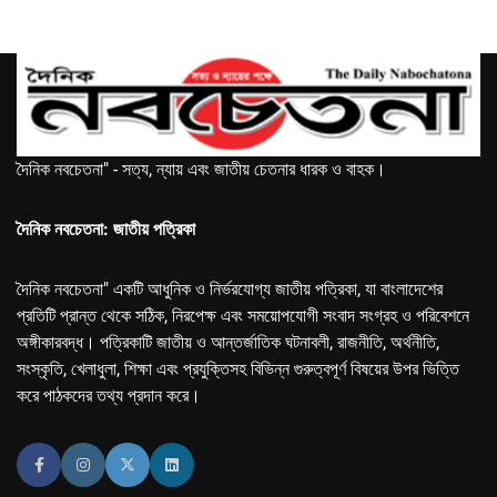
দৈনিক নবচেতনা" - সত্য, ন্যায় এবং জাতীয় চেতনার ধারক ও বাহক।
দৈনিক নবচেতনা: জাতীয় পত্রিকা
দৈনিক নবচেতনা" একটি আধুনিক ও নির্ভরযোগ্য জাতীয় পত্রিকা, যা বাংলাদেশের
প্রতিটি প্রান্ত থেকে সঠিক, নিরপেক্ষ এবং সময়োপযোগী সংবাদ সংগ্রহ ও পরিবেশনে
অঙ্গীকারবদ্ধ। পত্রিকাটি জাতীয় ও আন্তর্জাতিক ঘটনাবলী, রাজনীতি, অর্থনীতি,
সংস্কৃতি, খেলাধুলা, শিক্ষা এবং প্রযুক্তিসহ বিভিন্ন গুরুত্বপূর্ণ বিষয়ের উপর ভিত্তি
করে পাঠকদের তথ্য প্রদান করে।