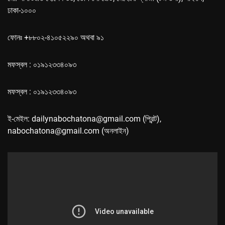
ঢাকা-১০০০
ফোনঃ +৮৮০২-৪১০৫২২৯০ অথবা ৯১
মফস্বল : ০১৯১২৩৩৪০৯৩
মফস্বল : ০১৯১২৩৩৪০৯৩
ই-মেইল: dailynabochatona@gmail.com (প্রিন্ট),
nabochatona@gmail.com (অনলাইন)