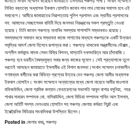
জানাতে সংবাদ সম্মেলন করেছেন জামায়াতে ইসলামীর পঞ্চগড় শাখা। সংবাদ সম্মেলনে
লিখিত বক্তব্যে অধ্যাপক ইকবাল হোসাইন জানান লাখ লাখ লোকের সমাগম হবে এই
সমাবেশে। আমীরে জামায়াতের নিরাপত্তায় পুলিশ প্রশাসন এবং স্থানীয় প্রশাসনের
সহ আমাদের সেচ্ছাসেবক বাহিনী দিয়ে জনসভা নিয়ন্ত্রনের সকল প্রস্তুুতি নেওয়া
হয়েছে। তিনি জানান পঞ্চগড়ে নানাবিধ সমস্যার পাশাপাশি সম্ভাবনাও রয়েছে।
সমস্যাগুলো সমাধান করে সম্ভাবনা কাজে লাগানোর মাধ্যমে পঞ্চগড়কে একটি উন্নয়ন
সমৃদ্ধির আদর্শ জেলা হিসেবে রূপান্তর করা। পঞ্চগড়ে থাকবেনা সন্ত্রাসীদের দৌরাত্ম ,
অশ্লীল কর্মকান্ড মাদক সেবন বিক্রি বিপনন, মাস্তানি দখলদারিত্ব আর চাঁদাবাজি।
পঞ্চগড় হবে ভয়হীন বৈষম্যমুক্ত সবার জন্য কাজের সূযোগ। সেই প্রত্যাশাকে তুলে
ধরতেই আসছেন জামায়াতে ইসলামীর এই বিশাল জনসভা।সংবাদ সম্মেলন চলাকালীন
গণমাধ্যম কর্মীদের করা বিভিন্ন প্রশ্নের উত্তর দেন পঞ্চগড় জেলা আমীর অধ্যাপক
ইকবাল হোসাইন। সংবাদ সম্মেলনে অন্যান্যের মধ্যে জেলা নায়েবে আমীর মাওলানা
মফিজউদ্দিন, জেলা শ্রমিক কল্যান ফেডারেশনের সভাপতি আবুল বাশার বসুনিয়া, শহর
শাখার সাধারন সম্পাদক মো. নাসিরউদ্দিন, জেলা মিডিয়া সম্পাদক শাহিদ আল ইসলাম,
জেলা আইটি সদস্য দেলওয়ার হোসাইন সহ পঞ্চগড় জেলায় কর্মরত প্রিন্ট এবং
ইলেক্ট্রনিক মিডিয়ার সাংবাদিকরা উপস্থিত ছিলেন।
Posted in
জেলার খবর
,
পঞ্চগড়