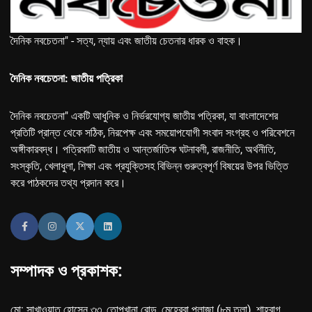
দৈনিক নবচেতনা" - সত্য, ন্যায় এবং জাতীয় চেতনার ধারক ও বাহক।
দৈনিক নবচেতনা: জাতীয় পত্রিকা
দৈনিক নবচেতনা" একটি আধুনিক ও নির্ভরযোগ্য জাতীয় পত্রিকা, যা বাংলাদেশের
প্রতিটি প্রান্ত থেকে সঠিক, নিরপেক্ষ এবং সময়োপযোগী সংবাদ সংগ্রহ ও পরিবেশনে
অঙ্গীকারবদ্ধ। পত্রিকাটি জাতীয় ও আন্তর্জাতিক ঘটনাবলী, রাজনীতি, অর্থনীতি,
সংস্কৃতি, খেলাধুলা, শিক্ষা এবং প্রযুক্তিসহ বিভিন্ন গুরুত্বপূর্ণ বিষয়ের উপর ভিত্তি
করে পাঠকদের তথ্য প্রদান করে।
সম্পাদক ও প্রকাশক:
মো: সাখাওয়াত হোসেন ৩৩, তোপখানা রোড, মেহেরবা প্লাজা (৮ম তলা), শাহবাগ,