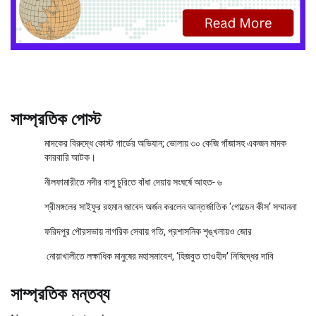
সাম্প্রতিক পোস্ট
মাদকের বিরুদ্ধে কোস্ট গার্ডের অভিযান; ভোলায় ৩০ কেজি গাঁজাসহ একজন মাদক
কারবারি আটক।
নীলফামারীতে নদীর বালু চুরিতে বাঁধা দেয়ায় সংঘর্ষে আহত- ৬
শ্রীমঙ্গলের সাইফুর রহমান জাবেদ অর্জন করলেন আন্তর্জাতিক ‘গোল্ডেন কীস’ সম্মাননা
ফরিদপুর পৌরসভায় নাগরিক সেবায় গতি, প্রশাসনিক শৃঙ্খলায়ও জোর
নোয়াখালীতে লক্ষাধিক মানুষের মহাসমাবেশ, ‘হিজবুত তাওহীদ’ নিষিদ্ধের দাবি
সাম্প্রতিক মন্তব্য