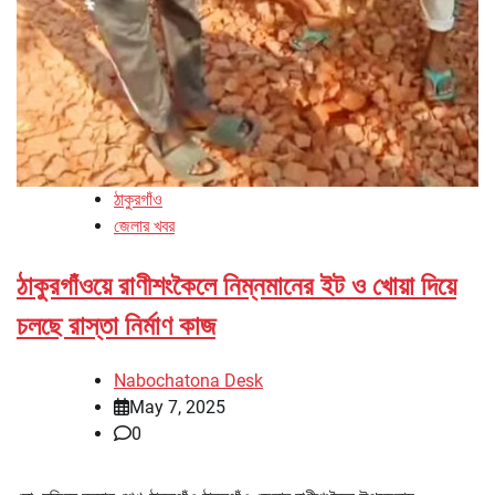
ঠাকুরগাঁও
জেলার খবর
ঠাকুরগাঁওয়ে রাণীশংকৈলে নিম্নমানের ইট ও খোয়া দিয়ে
চলছে রাস্তা নির্মাণ কাজ
Nabochatona Desk
May 7, 2025
0