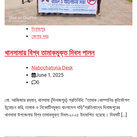
দিনাজপুর
জেলার খবর
খানসামায় বিশ্ব তামাকমুক্ত দিবস পালন
Nabochatona Desk
June 1, 2025
0
মো. আজিজার রহমান, খানসামা (দিনাজপুর) প্রতিনিধি: “তামাক কোম্পানির কূটকৌশল
উন্মোচন করি, তামাক ও নিকোটিনমুক্ত বাংলাদেশ গড়ি”প্রতিপাদ্যে দিনাজপুরের
খানসামা উপজেলায় বিশ্ব তামাকমুক্ত দিবস-২০২৫ উদযাপিত হয়েছে। দিবসটি […]