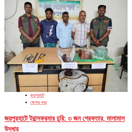
জয়পুরহাট
জেলার খবর
জয়পুরহাটে ট্রান্সফরমার চুরি: ৩ জন গ্রেফতার, মালামাল
উদ্ধার