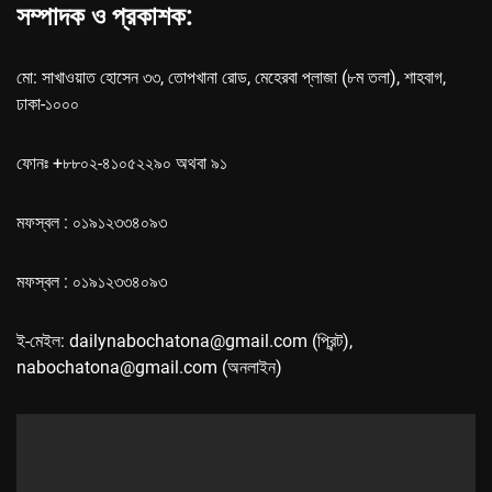
সম্পাদক ও প্রকাশক:
মো: সাখাওয়াত হোসেন ৩৩, তোপখানা রোড, মেহেরবা প্লাজা (৮ম তলা), শাহবাগ,
ঢাকা-১০০০
ফোনঃ +৮৮০২-৪১০৫২২৯০ অথবা ৯১
মফস্বল : ০১৯১২৩৩৪০৯৩
মফস্বল : ০১৯১২৩৩৪০৯৩
ই-মেইল: dailynabochatona@gmail.com (প্রিন্ট),
nabochatona@gmail.com (অনলাইন)