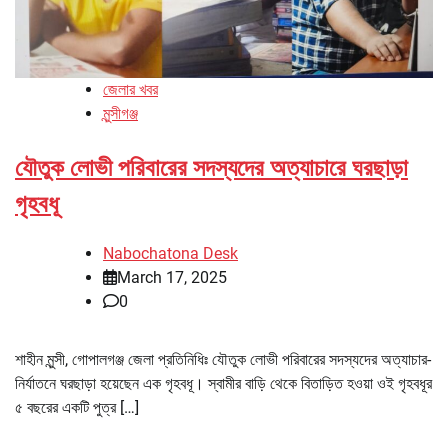
জেলার খবর
মুন্সীগঞ্জ
যৌতুক লোভী পরিবারের সদস্যদের অত্যাচারে ঘরছাড়া
গৃহবধূ
Nabochatona Desk
March 17, 2025
0
শাহীন মুন্সী, গোপালগঞ্জ জেলা প্রতিনিধিঃ যৌতুক লোভী পরিবারের সদস্যদের অত্যাচার-
নির্যাতনে ঘরছাড়া হয়েছেন এক গৃহবধূ। স্বামীর বাড়ি থেকে বিতাড়িত হওয়া ওই গৃহবধূর
৫ বছরের একটি পুত্র […]