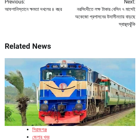
Previous:
Next:
navigation
আফগানিস্তানে ক্ষমতা দখলের ৪ বছর
নরসিংদীতে লক্ষ টাকার বেসিন ৭ মাসেই
অকেজো প্রশাসনের উদাসীনতায় বাড়ছে
স্বাস্থ্যঝুঁকি
Related News
সিরাজগঞ্জ
জেলার খবর