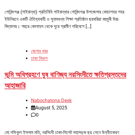
গোবিন্দগঞ্জ (গাইবান্ধা) প্রতিনিধি গাইবান্ধার গোবিন্দগঞ্জ উপজেলার কোচাশহর শহর
ইউনিয়নে একটি ঐতিহ্যবাহী ও সুনামধন্য শিক্ষা প্রতিষ্ঠান ছয়ঘরিয়া বহুমুখী উচ্চ
বিদ্যালয়। শহুরে কোলাহল থেকে দূরে গ্রামীণ পরিবেশে […]
জেলার খবর
ঢাকা বিভাগ
ভূমি অধিগ্রহণে ঘুষ বাণিজ্য নরসিংদীতে ক্ষতিগ্রস্তদের
আহাজারি
Nabochatona Desk
August 5, 2025
0
মো.শফিকুল ইসলাম মতি, নরসিংদী ঢাকা-সিলেট মহাসড়ক ছয় লেনে উন্নীতকরণ