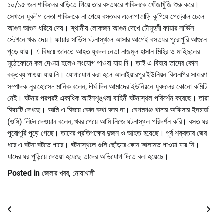
১০/১৫ জন শাকিলের বাড়িতে গিয়ে তার বসতঘরে শাকিলকে খোঁজাখুঁজি শুরু করে।
সেখানে যুবলীগ নেতা শাকিলকে না পেয়ে বসতঘর এলোপাতাড়ি কুপিয়ে পেট্রোল ঢেলে
আগুন আগুন ধরিয়ে দেয়। স্থানীয় লোকজন আগুন দেখে চৌমুহনী ফায়ার সার্ভিস
স্টেশনে খবর দেয়। ফায়ার সার্ভিস ঘটনাস্থলে আসার আগেই বসতঘর পুরোপুরি আগুনে
পুড়ে যায়। এ বিষয়ে জানতে আহত যুবদল নেতা নাজমুল হাসান মিহির ও মাহিদুলের
মুঠোফোনে কল দেওয়া হলেও সংযোগ পাওয়া যায় নি। তাই এ বিষয়ে তাদের কোন
বক্তব্য পাওয়া যায় নি। যোগাযোগ করা হলে আলাইয়ারপুর ইউনিয়ন বিএনপির সাধারণ
সম্পাদক নুর হোসেন মানিক বলেন, দীর্ঘ দিন আমাদের ইউনিয়নে যুবদলের কোনো কমিটি
নেই। ঘটনার পরপরই একাধিক আইনশৃঙ্খলা বাহিনী ঘটনাস্থল পরিদর্শন করেছে। তারা
বিষয়টি দেখছে। আমি এ বিষয়ে কোন কথা বলব না। বেগমগঞ্জ থানার অফিসার ইনচার্জ
(ওসি) লিটন দেওয়ান বলেন, খবর পেয়ে আমি নিজে ঘটনাস্থল পরিদর্শন করি। বসত ঘর
পুরোপুরি পুড়ে গেছে। তাদের প্রতিপক্ষের দুজন ও আহত হয়েছে। পূর্ব শক্রতার জের
ধরে এ ঘটনা ঘটতে পারে। ঘটনাস্থলে গুলি ছোঁড়ার কোন আলামত পাওয়া যায় নি।
যাদের ঘর পুড়িয়ে দেওয়া হয়েছে তাদের অভিযোগ দিতে বলা হয়েছে।
Posted in
জেলার খবর
,
নোয়াখালী
Post