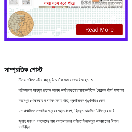
সাম্প্রতিক পোস্ট
নীলফামারীতে নদীর বালু চুরিতে বাঁধা দেয়ায় সংঘর্ষে আহত- ৬
শ্রীমঙ্গলের সাইফুর রহমান জাবেদ অর্জন করলেন আন্তর্জাতিক ‘গোল্ডেন কীস’ সম্মাননা
ফরিদপুর পৌরসভায় নাগরিক সেবায় গতি, প্রশাসনিক শৃঙ্খলায়ও জোর
নোয়াখালীতে লক্ষাধিক মানুষের মহাসমাবেশ, ‘হিজবুত তাওহীদ’ নিষিদ্ধের দাবি
জুলাই সনদ ও গণভোটের রায় বাস্তবায়নের দাবিতে দিনাজপুরে জামায়াতের বিশাল
গণমিছিল