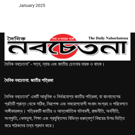
January 2025
দৈনিক নবচেতনা" - সত্য, ন্যায় এবং জাতীয় চেতনার ধারক ও বাহক।
দৈনিক নবচেতনা: জাতীয় পত্রিকা
দৈনিক নবচেতনা" একটি আধুনিক ও নির্ভরযোগ্য জাতীয় পত্রিকা, যা বাংলাদেশের
প্রতিটি প্রান্ত থেকে সঠিক, নিরপেক্ষ এবং সময়োপযোগী সংবাদ সংগ্রহ ও পরিবেশনে
অঙ্গীকারবদ্ধ। পত্রিকাটি জাতীয় ও আন্তর্জাতিক ঘটনাবলী, রাজনীতি, অর্থনীতি,
সংস্কৃতি, খেলাধুলা, শিক্ষা এবং প্রযুক্তিসহ বিভিন্ন গুরুত্বপূর্ণ বিষয়ের উপর ভিত্তি
করে পাঠকদের তথ্য প্রদান করে।