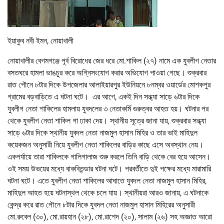
ইয়াকুব নবী ইমন, নোয়াখালী
নোয়াখালীর বেগমগঞ্জে পূর্ব বিরোধের জের ধরে মো.শাকিল (২৭) নামে এক যুবলীগ নেতার
বসতঘরে হামলা ভাঙচুর করে অগ্নিসংযোগ করার অভিযোগ পাওয়া গেছে। শুক্রবার
রাত পৌনে ৮টার দিকে উপজেলার আলাইয়ারপুর ইউনিয়নে ৮নম্বর ওয়ার্ডের মোশকপুর
গ্রামের বড়বাড়িতে এ ঘটনা ঘটে। এর আগে, একই দিন সন্ধ্যা সাড়ে ৬টার দিকে
যুবলীগ নেতা শাকিলের হামলায় যুবদলের ৩ নেতাকর্মি গুরুত্বর আহত হয়। ঘটনার পর
থেকে যুবলীগ নেতা শাকিল গা ঢাকা দেয়। স্থানীয় সূত্রে জানা যায়, শুক্রবার সন্ধ্যা
সাড়ে ৬টার দিকে স্থানীয় যুবদল নেতা নাজমুল হাসান মিহির ও তার ভাই মাহিদুল
কয়েকজন অনুসারী নিয়ে যুবলীগ নেতা শাকিলের বাড়ির কাছে এসে অবস্থান নেয়।
একপর্যায়ে তারা শাকিলকে গালিগালাজ শুরু করলে তিনি বাড়ি থেকে বের হয়ে আসেন।
ওই সময় উভয়ের মধ্যে বাকবিতন্ডার ঘটনা ঘটে। পরবর্তীতে দুই পক্ষের মধ্যে মারামারি
ঘটনা ঘটে। এতে যুবলীগ নেতা শাকিলের আঘাতে যুবদল নেতা নাজমুল হাসান মিহির,
মাহিদুল আহত হয়ে ঘটনাস্থল থেকে চলে যায়। স্থানীয়রা আরও জানায়, এ ঘটনাকে
কেন্দ্র করে রাত পৌনে ৮টার দিকে যুবদল নেতা নাজমুল হাসান মিহিরের অনুসারী
মো.রুবেল (৩০), মো.রায়হান (২৮), মো.রাশেদ (২০), সালাম (২৬) সহ অজ্ঞাত আরো