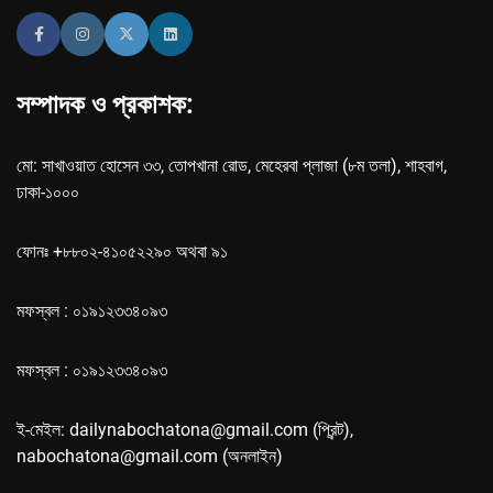
সম্পাদক ও প্রকাশক:
মো: সাখাওয়াত হোসেন ৩৩, তোপখানা রোড, মেহেরবা প্লাজা (৮ম তলা), শাহবাগ,
ঢাকা-১০০০
ফোনঃ +৮৮০২-৪১০৫২২৯০ অথবা ৯১
মফস্বল : ০১৯১২৩৩৪০৯৩
মফস্বল : ০১৯১২৩৩৪০৯৩
ই-মেইল: dailynabochatona@gmail.com (প্রিন্ট),
nabochatona@gmail.com (অনলাইন)